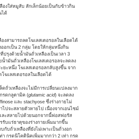
องใส่หมูสับ สักเล็กน้อยเป็นกับข้าวกิน
นได้
หลืองสามารถลดโฆเลสเตอรอลในเลือดได้
อกเป็น 2 กลุ่ม โดยให้กลุ่มหนึ่งกิน
ี่ปรุงด้วยน้ำมันถั่วเหลืองเป็นเวลา 3
ด้วยน้ำมันถั่วเหลืองโฆเลสเตอรอลจะลดลง
ะยะหนึ่ง โฆเลสเตอรอลกลับสูงขึ้น จาก
ถลดโฆเลสเตอรอลในเลือดได้
มล็ดถั่วเหลืองจะไม่มีการเปลี่ยนแปลงมาก
 กรดกลูตามิค (
glutamic acid
) จะลดลง
raffinose และ stachyose ซึ่งร่างกายไม่
ข้าไปจะสลายตัวหายไป เนื่องจากเอนไซม์
อยและสลายไปด้วยนอกจากนี้ฟอสฟอรัส
ับแร่ธาตุของร่างกายเพิ่มมากขึ้น
กับถั่วเหลืองที่ยังไม่เพาะเป็นถั่วงอก
 เท่า กรดนิโคตินิคเพิ่มมากกว่า 2 เท่า กรด