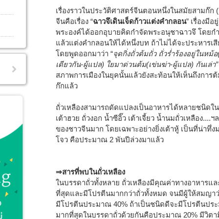
เรื่องราวในประวัติศาสตร์จีนตอนหนึ่งในสมัยสามก๊ก (
จีนคือเรื่อง “
ฉาวจึเดินเจ็ดก้าวแต่งคำกลอน
” เรื่องมีอยู
พระองค์ได้ออกอุบายคิดกำจัดพระอนุชาฉาวจึ โดยกำหน
แล้วแต่งคำกลอนให้ได้หนึ่งบท ถ้าไม่ได้จะประหารเสีย
โดยพูดออกมาว่า “
จุดกิ่งถั่วต้มถั่ว ถั่วร่ำร้องอยู่ในห
เดียวกัน-ผู้แปล) ใยมาด่วนต้ม(เข่นฆ่า-ผู้แปล) กันเล่า
สภาพการเมืองในยุคนั้นแล้วยังสะท้อนให้เห็นถึงการต้ม
ก๊กแล้ว
ถั่วเหลืองสามารถดัดแปลงเป็นอาหารได้หลายชนิดในรูป
เต้าฮวย ถั่วงอก น้ำซีอิ๊ว เต้าเจี้ยว น้ำนมถั่วเหลือง.
ของชาวจีนมาก โดยเฉพาะอย่างยิ่งเต้าหู้ เป็นที่น่าทึ่งมา
โจว คือประมาณ 2 พันปีล่วงมาแล้ว
⇒สารที่พบในถั่วเหลือง
ในบรรดาถั่วทั้งหลาย ถั่วเหลืองมีคุณค่าทางอาหา
ที่สุดและมีโปรตีนมากกว่าถั่วทั้งหมด จนมีผู้ให้สมญาว่
มีโปรตีนประมาณ 40% ถ้าเป็นชนิดดีจะมีโปรตีนประมา
มากที่สุดในบรรดาถั่วด้วยกันคือประมาณ 20% มีวิตามิ