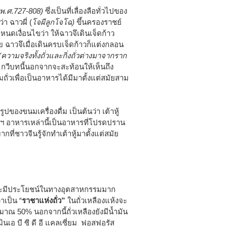
พ.ศ.727-808)
ซึ่งเป็นที่เลื่องลือทั่วไปของ
่ว่า ฉาวผี่ (
โจผีลูกโจโฉ)
ขึ้นครองราชย์
ดเงื่อนไขว่า ให้ฉาวจึเดินเจ็ดก้าว
 ฉาวจึเมื่อเดินครบเจ็ดก้าวก็แต่งกลอน
ม้อ(ความจริงทั้งถั่วและกิ่งถั่วต่างมาจากราก
”
กวีบทนี้นอกจากจะสะท้อนให้เห็นถึง
ถั่วเพื่อเป็นอาหารได้มีมาตั้งแต่สมัยสาม
ของขนมเครื่องดื่ม เป็นต้นว่า เต้าหู้
...ฯลฯ อาหารเหล่านี้เป็นอาหารที่โปรดปราน
กที่ชาวจีนรู้จักทำเต้าหู้มาตั้งแต่สมัย
รและมีประโยชน์ในทางอุตสาหกรรมมาก
าเป็น “
ราชาแห่งถั่ว”
ในถั่วเหลืองแห้งจะ
ณ 50% นอกจากนี้ถั่วเหลืองยังมีน้ำมัน
นเอ บี ซี ดี อี แคลเซี่ยม ฟอสฟอรัส