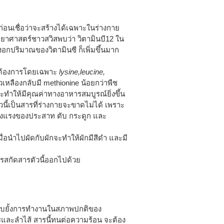
ื่อก่อนเชื่อว่าจะสร้างได้เฉพาะในร่างกาย
ิทยาศาสตร์ชาวสวิสพบว่า วิตามินบี12 ใน
วงอกปริมาณของวิตามินซี ก็เพิ่มขึ้นมาก
ายต้องการโดยเฉพาะ
lysine,leucine,
เหลืองกลับมี methionine น้อยกว่าพืช
จะทำให้มีคุณค่าทางอาหารสมบูรณ์ยิ่งขึ้น
ี้เป็นสารที่ร่างกายจะขาดไม่ได้ เพราะ
็งแรงของประสาท ตับ กระดูก และ
 เมื่อนำไปผัดกับผักจะทำให้ผักมีสีดำ และมี
ารสกัดสารตัวนี้ออกไปด้วย
์ยับยั้งการทำงานในสภาพปกติของ
และลำไส้ สารนี้ทนต่อความร้อน จะต้อง