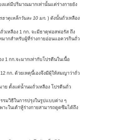
พียงแต่มีปริมาณมากเท่านั้นแต่ร่างกายยัง
ารธาตุเหล็กวันละ 10 มก.
) ดังนั้นถั่วเหลือง
ถั่วเหลือง 1 กก. จะมีธาตุฟอสฟอรัส ถึง
กสำหรับผู้ที่ร่างกายอ่อนแอควรกินถั่ว
ง 1 กก.จะมากเท่ากับโปรตีนในเนื้อ
กก. ด้วยเหตุนี้เองจึงมีผุ้ให้สมญาว่าถั่ว
ย ตั้งแต่น้ำนมถั่วเหลือง โปรตีนถั่ว
นกรรมวิธีในการปรุงในรูปแบบต่าง ๆ
าะในเต้าหู้ร่างกายสามารถดูดซึมได้ถึง