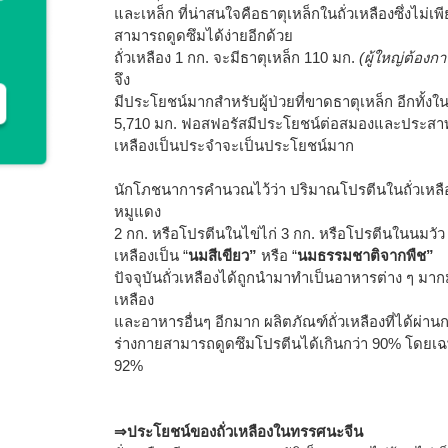
และเหล็ก ที่น่าสนใจคือธาตุเหล็กในถั่วเหลืองซึ่งไม่เ
สามารถดูดซึมได้ง่ายอีกด้วย
ถั่วเหลือง 1 กก. จะมีธาตุเหล็ก 110 มก.
(ผู้ใหญ่ต้องก
จึง
มีประโยชน์มากสำหรับผู้ป่วยที่ขาดธาตุเหล็ก อีกทั้งใน
5,710 มก. ฟอสฟอรัสมีประโยชน์ต่อสมองและประสาทมา
เหลืองเป็นประจำจะเป็นประโยชน์มาก
นักโภชนาการคำนวณไว้ว่า ปริมาณโปรตีนในถั่วเหลือ
หมูแดง
2 กก. หรือโปรตีนในไข่ไก่ 3 กก. หรือโปรตีนในนมวัว 12 
เหลืองเป็น “
นมสีเขียว”
หรือ “
นมธรรมชาติจากพืช”
ปัจจุบันถั่วเหลืองได้ถูกนำมาทำเป็นอาหารต่าง ๆ มากมา
เหลือง
และอาหารอื่นๆ อีกมาก ผลิตภัณฑ์ถั่วเหลืองที่ได้ผ่า
ร่างกายสามารถดูดซึมโปรตีนได้เกินกว่า 90% โดยเฉพ
92%
⇒ประโยชน์ของถั่วเหลืองในทรรศนะจีน