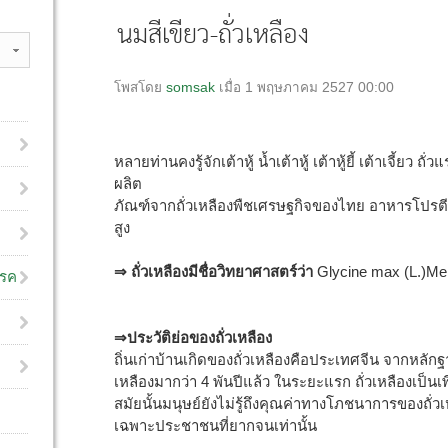
นมสีเขียว-ถั่วเหลือง
โพสโดย
somsak
เมื่อ 1 พฤษภาคม 2527 00:00
หลายท่านคงรู้จักเต้าหู้ น้ำเต้าหู้ เต้าหู้ยี้ เต้าเจี้ยว ถั
ผลิต
ภัณฑ์จากถั่วเหลืองพืชเศรษฐกิจของไทย อาหารโปรตี
สูง
⇒ ถั่วเหลืองมีชื่อวิทยาศาสตร์ว่า
Glycine max (L.)Mer
โรค
⇒ประวัติย่อของถั่วเหลือง
ถิ่นเก่าบ้านเกิดของถั่วเหลืองคือประเทศจีน จากหลักฐ
เหลืองมากว่า 4 พันปีแล้ว ในระยะแรก ถั่วเหลืองเป็นเพี
สมัยนั้นมนุษย์ยังไม่รู้ถึงคุณค่าทางโภชนาการของถั่วเห
เฉพาะประชาชนที่ยากจนเท่านั้น