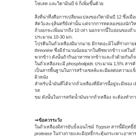
โฟเลท และวิตามินบี 6 ก็เพิ่มขึ้นด้วย
สิ่งที่น่าทึ่งคือการเปลี่ยนแปลงของวิตามินบี 12 ซึ่งเม
สัตว์และจุลินทรีย์เท่านั้น แต่จากการทดลองของนักว
ถั่วงอกจะเพิ่มมากถึง 10 เท่า นอกจากนี้ใบอ่อนของถั่
ประมาณ 10-30 มก.
โปรตีนในถั่วเหลืองมีมากมาย มีกรดอะมิโนที่ร่างก
threonine
ซึ่งมีจำนวนน้อยมากในพืชพวกข้าว แต่ในถั่ว
พวกข้าว ดังนั้นถ้ากินอาหารพวกข้าวและถั่วด้วยกันก็
ในถั่วเหลืองจะมี
phospholipids
ประมาณ 1.5% สารตัวน
เป็นสารพื้นฐานในการสร้างเซลล์และมีผลต่อความแข
ผิวหนัง
สำหรับน้ำมันที่ได้จากถั่วเหลืองที่มีสารนี้อยู่จะมีฟอง
รส
ขม ดังนั้นในการสกัดน้ำมันจากถั่วเหลือง จะต้องทำก
⇒ข้อควรระวัง
ในถั่วเหลืองมีสารยับยั้งเอนไซม์
Trypsin
สารนี้มีฤทธิ
protease
ในร่างกายและมีฤทธิ์กระตุ้นกระเพาะอาหาร