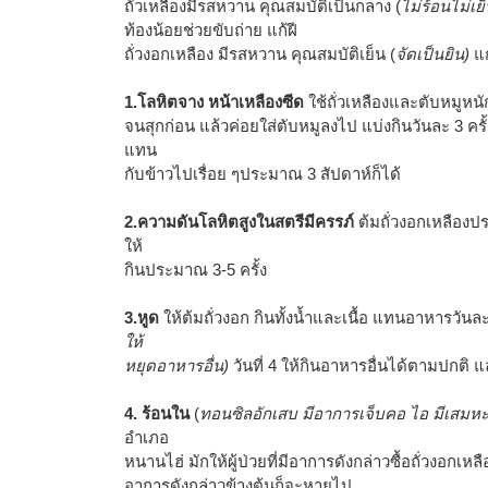
ถั่วเหลืองมีรสหวาน คุณสมบัติเป็นกลาง (
ไม่ร้อนไม่เย็
ท้องน้อยช่วยขับถ่าย แก้ฝี
ถั่วงอกเหลือง มีรสหวาน คุณสมบัติเย็น (
จัดเป็นยิน)
แ
1.โลหิตจาง หน้าเหลืองซีด
ใช้ถั่วเหลืองและตับหมูหนั
จนสุกก่อน แล้วค่อยใส่ตับหมูลงไป แบ่งกินวันละ 3 ครั้
แทน
กับข้าวไปเรื่อย ๆประมาณ 3 สัปดาห์ก็ได้
2.ความดันโลหิตสูงในสตรีมีครรภ์
ต้มถั่วงอกเหลืองป
ให้
กินประมาณ 3-5 ครั้ง
3.หูด
ให้ต้มถั่วงอก กินทั้งน้ำและเนื้อ แทนอาหารวันละ 3
ให้
หยุดอาหารอื่น)
วันที่ 4 ให้กินอาหารอื่นได้ตามปกติ แ
4. ร้อนใน
(
ทอนซิลอักเสบ มีอาการเจ็บคอ ไอ มีเสมหะ
อำเภอ
หนานไฮ่ มักให้ผู้ป่วยที่มีอาการดังกล่าวซื้อถั่วงอกเหล
อาการดังกล่าวข้างต้นก็จะหายไป