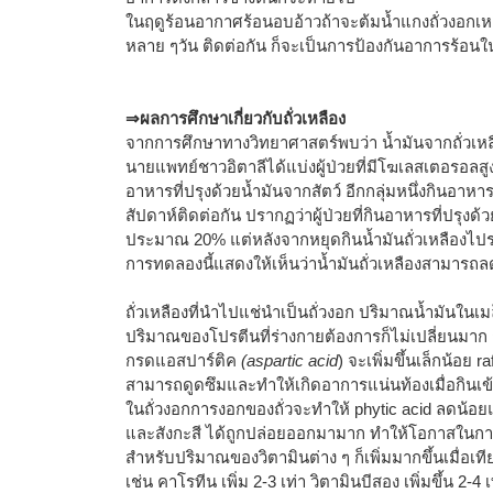
ในฤดูร้อนอากาศร้อนอบอ้าวถ้าจะต้มน้ำแกงถั่วงอกเหลื
หลาย ๆวัน ติดต่อกัน ก็จะเป็นการป้องกันอาการร้อนใ
⇒ผลการศึกษาเกี่ยวกับถั่วเหลือง
จากการศึกษาทางวิทยาศาสตร์พบว่า น้ำมันจากถั่วเ
นายแพทย์ชาวอิตาลีได้แบ่งผู้ป่วยที่มีโฆเลสเตอรอลสูงอ
อาหารที่ปรุงด้วยน้ำมันจากสัตว์ อีกกลุ่มหนึ่งกินอาหารท
สัปดาห์ติดต่อกัน ปรากฏว่าผู้ป่วยที่กินอาหารที่ปรุง
ประมาณ 20% แต่หลังจากหยุดกินน้ำมันถั่วเหลืองไปร
การทดลองนี้แสดงให้เห็นว่าน้ำมันถั่วเหลืองสามาร
ถั่วเหลืองที่นำไปแช่นำเป็นถั่วงอก ปริมาณน้ำมันในเ
ปริมาณของโปรตีนที่ร่างกายต้องการก็ไม่เปลี่ยนมาก
กรดแอสปาร์ติค
(aspartic acid
) จะเพิ่มขึ้นเล็กน้อย 
สามารถดูดซึมและทำให้เกิดอาการแน่นท้องเมื่อกินเ
ในถั่วงอกการงอกของถั่วจะทำให้ phytic acid ลดน้
และสังกะสี ได้ถูกปล่อยออกมามาก ทำให้โอกาสในการร
สำหรับปริมาณของวิตามินต่าง ๆ ก็เพิ่มมากขึ้นเมื่อเทียบ
เช่น คาโรทีน เพิ่ม 2-3 เท่า วิตามินบีสอง เพิ่มขึ้น 2-4