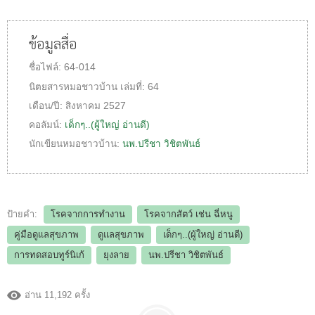
ข้อมูลสื่อ
ชื่อไฟล์:
64-014
นิตยสารหมอชาวบ้าน
เล่มที่:
64
เดือน/ปี:
สิงหาคม 2527
คอลัมน์:
เด็กๆ..(ผู้ใหญ่ อ่านดี)
นักเขียนหมอชาวบ้าน:
นพ.ปรีชา วิชิตพันธ์
ป้ายคำ:
โรคจากการทำงาน
โรคจากสัตว์ เช่น ฉี่หนู
คู่มือดูแลสุขภาพ
ดูแลสุขภาพ
เด็กๆ..(ผู้ใหญ่ อ่านดี)
การทดสอบทูร์นิเก้
ยุงลาย
นพ.ปรีชา วิชิตพันธ์
อ่าน 11,192 ครั้ง