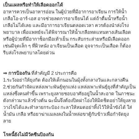
เป็นแผลหรือทำให้เลือดออกได้
อาหารควรเป็นอาหารอ่อน ในผู้ป่วยที่มีอาการอาเจียน การให้น้ำ
เกลือโอ-อาร์-เอส อาจช่วยลดการอาเจียนได้ แต่ถ้าดื่มน้ำหรือน้ำ
เกลือไม่ได้เลย และมีอาการอาเจียนตลอดเวลา ควรต้องนำส่งโรง
พยาบาล เพื่อแพทย์จะได้พิจารณาให้น้ำเกลือทดแทนทางเส้นเลือด
หรือผู้ป่วยที่มีอากาช็อกมือเท้าเย็น กระสับกระส่ายหรือมีเลือดออก
เช่นมีจุดเล็ก ๆ ที่ผิวหนัง อาเจียนเป็นเลือด อุจจาระเป็นเลือด ก็ต้อง
รีบส่งโรงพยาบาลโดยด่วน
⇒ การป้องกัน
ที่สำคัญมี 2 ประการคือ
1.ระวังอย่าให้ยุงกัด ต้องให้เด็กนอนในมุ้งทั้งกลางวันและกลางคืน
2.ช่วยกันกำจัดแหล่งเพาะพันธุ์ทุกแห่ง แหล่งเพาะพันธุ์ยุงที่สำคัญเป็น
แหล่งซึ่งคนทำขึ้น เพราะยุงลายชอบอาศัยอยู่ในน้ำสะอาด ในภาชนะ
ดังกล่าวมาแล้วข้างต้น ฉะนั้นจึงต้องปิดฝาโอ่งให้มิดชิดอย่าให้ยุงลาย
วางไข่ได้และทำลายกระป๋อง กะลาให้หมดอย่าทิ้งไว้ให้น้ำขังได้ ใส่
น้ำมัน เกลือ หรือยาฆ่าแมลงลงในน้ำหล่อขาตู้กับข้าวเพื่อกำจัดยุง
ลาย
โรคนี้ยังไม่มีวัคซีนป้องกัน