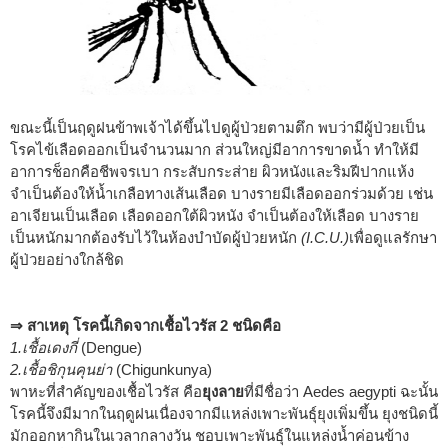
ขณะนี้เป็นฤดูฝนข้าพเจ้าได้ขึ้นไปดูผู้ป่วยตามตึก พบว่ามีผู้ป่วยเป็น
โรคไข้เลือดออกเป็นจำนวนมาก ส่วนใหญ่มีอาการขาดน้ำ ทำให้มี
อาการช็อกคือชีพจรเบา กระสับกระส่าย ผิวหนังและริมฝีปากแห้ง
จำเป็นต้องให้น้ำเกลือทางเส้นเลือด บางรายมีเลือดออกร่วมด้วย เช่น
อาเจียนเป็นเลือด เลือดออกใต้ผิวหนัง จำเป็นต้องให้เลือด บางราย
เป็นหนักมากต้องรับไว้ในห้องบำบัดผู้ป่วยหนัก
(I.C.U.)
เพื่อดูแลรักษา
ผู้ป่วยอย่างใกล้ชิด
⇒ สาเหตุ โรคนี้เกิดจากเชื้อไวรัส 2 ชนิดคือ
1.เชื้อเดงกี่
(Dengue)
2.เชื้อชิกุนคุนย่า
(Chigunkunya)
พาหะที่สำคัญของเชื้อไวรัส คือ
ยุงลาย
ที่มีชื่อว่า Aedes aegypti ฉะนั้น
โรคนี้จึงมีมากในฤดูฝนเนื่องจากมีแหล่งเพาะพันธุ์ยุงเพิ่มขึ้น ยุงชนิดนี้
มักออกหากินในเวลากลางวัน ชอบเพาะพันธุ์ในแหล่งน้ำค่อนข้าง