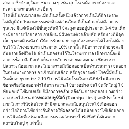
สะอาดซึ่งขังอยูในภาชนะต่าง ๆ เช่น ตุ่ม ไห หม้อ กระป๋อง ขวด
กะลา ยางรถยนต์ และอื่น ๆ
โรคนี้เป็นกันมากและเมื่อเป็นครั้งหนึ่งแล้วก็อาจเป็นได้อีก เพราะ
ไม่มีภูมิคุ้มกันตามธรรมชาติ แต่ส่วนใหญ่ที่เป็นมักจะไม่มีอาการ
รุนแรง มีแต่เพียงไข้ขึ้นสูงทันที ไข้จะสูงลอยอยู่ประมาณ 3-4 วัน เด็ก
จะมีอาการเบื่ออาหาร อาเจียน มีผื่นตามตัวคล้ายหัด หรือบางทีมีจุด
เล็ก ๆ ตามผิวหนัง ถ้าให้การรักษาอย่างถูกต้องจะหายได้โดยไม่ต้อง
รับไว้ในโรงพยาบาล ประมาณ 10% เท่านั้น ที่มีอาการหนักอาจจะมี
อันตรายถึงชีวิตได้ จำเป็นต้องรับไว้ในโรงพยาบาล เด็กพวกนี้จะมี
อาการช็อก คือมือเท้าเย็น กระสับกระส่ายตลอดเวลา ชีพจรเบา
ปัสสาวะน้อยมาก และในบางรายมีเลือดออกเป็นจำนวนมาก เช่นออก
ในกระเพาะอาหาร อาเจียนเป็นเลือด หรืออุจจาระดำ โรคนี้มักเป็น
ในเด็กอายุระหว่าง 2-10 ปี การวินิจฉัยโรคในกรณีที่ยังไม่มีอาการ
ช็อกหรือเลือดออกทำได้ยาก เพราะไข้บางอย่างเช่นไข้หวัดใหญ่ ไข้
ทัยฟอยด์ ไข้มาเลเรีย ก็มีอาการคล้ายคลึงกัน การทดสอบบางอย่าง
อาจช่วยได้เช่น
การทดสอบทูร์นิเก้
(Tourniguet test) จะมีประโยชน์
มากในการวินิจฉัยโรค ถ้ามีผลบวกจะสนับสนุนโรคไข้เลือดออก
อย่างไรก็ตามไข้อย่างอื่นก็อาจให้ผลลวกได้แต่น้อยกว่าไข้เลือดออก
การวินิจฉัยที่แน่นอนคือการตรวจสอบทางไวรัสซี่งทำได้เฉพาะ
สถาบันใหญ่ ๆ เท่านั้น