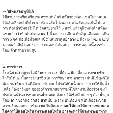
⇒ วิธีทดสอบทูร์นิเก้
ใช้สายยางหรือเครื่องวัดความดันโลหิตพันรองท่อนแขนในส่วนบน
ให้เส้นเลือดดำที่ต่ำจากบริเวณรัดโป่งพอง แต่ไม่รัดแรงเกินไปจน
กระทั่งคลำชีพจรไม่ได้ รัดสายยางไว้ 5 นาที แล้วดูผิวหนังด้านท้อง
แขนต่ำกว่าข้อพับประมาณ 1 นิ้วอย่างละเอียด ถ้ามีจุดเลือดออกเกิน
กว่า 5 จุด ต่อเนื้อที่วงกลมซึ่งมีเส้นผ่าศูนย์กลาง 1 นิ้ว (
เท่ากับเหรียญ
บาทอย่าเล็ก)
แสดงว่าการทดสอบได้ผลบวก การทดสอบนี้ควรทำ
โดยเจ้าที่สาธารณสุข
⇒ การรักษา
โรคนี้ส่วนใหญ่จะไม่มีอันตราย เวลานี้ยังไม่มียาที่สามารถฆ่าเชื่อ
ไวรัสได้ ฉะนั้นการรักษาจึงเป็นการรักษาตามอาการ เช่นมีไข้สูงก็ให้
พักผ่อนให้มากในที่มีอากาศปลอดโปร่งให้ดื่มน้ำมาก ๆ อาจให้ดื่มน้ำ
เกลือ โอ-อาร์-เอส ขององค์การเภสัชกรรมที่ใช้สำหรับท้องร่วง จะมี
ประโยชน์ในการทดแทนน้ำและเกลือแร่ ให้เช็ดตัวบ่อย ๆ ด้วยน้ำอุ่น
โดยเฉพาซอกคอ รักแร้ ขาหนีบ เพราะเป็นที่อับ จำเป็นต้องระบาย
ความร้อนออกจากร่างกายเป็นพิเศษ
ยาลดไข้ควรให้พาราเซตามอล
ไม่ควรให้แอสไพริน เพราะแอสไพริน อาจจะทำให้กระเพาะอาหาร