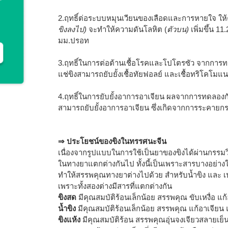
2.ฤทธิ์ต่อระบบหมุนเวียนของเลือดและการหายใจ ให้คน
ขิงลงไป)
จะทำให้ความดันโลหิต (
ตัวบน)
เพิ่มขึ้น 1
มม.ปรอท
3.ฤทธิ์ในการต่อต้านเชื้อโรคและโปโตรซัว จากการท
แช่ขิงสามารถยับยั้งเชื้อทัยฟอลย์ และเชื้อทริโคโมแ
4.ฤทธิ์ในการยับยั้งอาการอาเจียน ผลจากการทดลองกับสุ
สามารถยับยั้งอาการอาเจียน ซึ่งเกิดจากการระคายก
⇒ ประโยชน์ของขิงในทรรศนะจีน
เนื่องจากรูปแบบในการใช้เป็นยาของขิงได้ผ่านกรรมว
ในทางยาแตกต่างกันไป ทั้งนี้เป็นเพราะสารบางอย่างใ
ทำให้สรรพคุณทางยาต่างไปด้วย สำหรับน้ำขิง และ เปล
เพราะทั้งสองต่างมีสารที่แตกต่างกัน
ขิงสด
มีคุณสมบัติร้อนเล็กน้อย สรรพคุณ ขับเหงื่อ แก
น้ำขิง
มีคุณสมบัติร้อนเล็กน้อย สรรพคุณ แก้อาเจียน 
ขิงแห้ง
มีคุณสมบัติร้อน สรรพคุณอุ่นจงเจียวสลายเย็