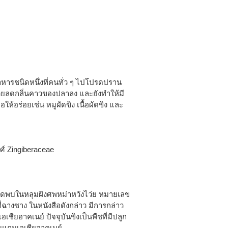
นอาหารชนิดหนึ่งที่คนทั่ว ๆ ไปโปรดปราน
่วยลดกลิ่นคาวของปลาลง และยังทำให้มี
ให้อร่อยเช่น หมูผัดขิง เนื้อผัดขิง และ
งศ์ Zingiberaceae
่ขุดพบในหลุมฝังศพหม่าหวังไว่ย หมายเลข
ี่ฉางซาง ในหนังสือดังกล่าว มีการกล่าว
ียอาคเนย์ ปัจจุบันขิงเป็นพืชที่มีปลูก
ในแถบเอเชียอาคเนย์