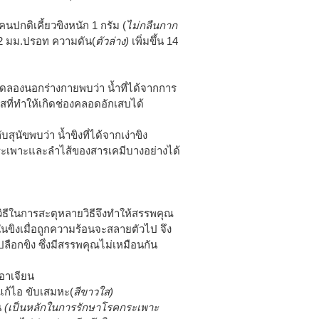
ปกติเคี้ยวขิงหนัก 1 กรัม (
ไม่กลืนกาก
1.2 มม.ปรอท ความดัน(
ตัวล่าง)
เพิ่มขึ้น 14
ดลองนอกร่างกายพบว่า น้ำที่ได้จากการ
นสที่ทำให้เกิดช่องคลอดอักเสบได้
นัขพบว่า น้ำขิงที่ได้จากเง่าขิง
ระเพาะและลำไส้ของสารเคมีบางอย่างได้
ิธีในการสะตุหลายวิธีจึงทำให้สรรพคุณ
นขิงเมื่อถูกความร้อนจะสลายตัวไป จึง
ือกขิง ซึ่งมีสรรพคุณไม่เหมือนกัน
้อาเจียน
แก้ไอ ขับเสมหะ(
สีขาวใส)
น
(เป็นหลักในการรักษาโรคกระเพาะ