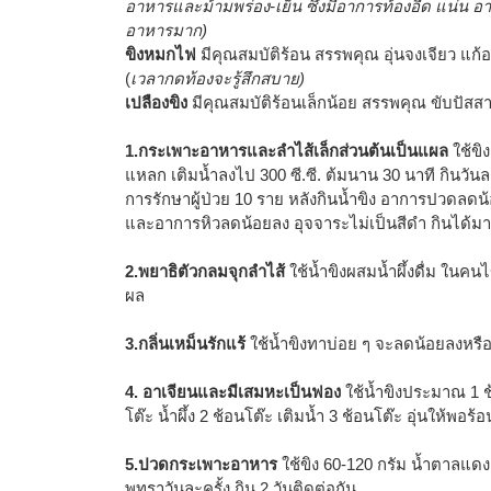
อาหารและม้ามพร่อง-เย็น ซึ่งมีอาการท้องอืด แน่น อ
อาหารมาก)
ขิงหมกไฟ
มีคุณสมบัติร้อน สรรพคุณ อุ่นจงเจียว แก้อ
(
เวลากดท้องจะรู้สึกสบาย)
เปลืองขิง
มีคุณสมบัติร้อนเล็กน้อย สรรพคุณ ขับปัสส
1.กระเพาะอาหารและลำไส้เล็กส่วนต้นเป็นแผล
ใช้ขิ
แหลก เติมน้ำลงไป 300 ซี.ซี. ต้มนาน 30 นาที กินวันละ
การรักษาผู้ป่วย 10 ราย หลังกินน้ำขิง อาการปวด
และอาการหิวลดน้อยลง อุจจาระไม่เป็นสีดำ กินได้มา
2.พยาธิตัวกลมจุกลำไส้
ใช้น้ำขิงผสมน้ำผึ้งดื่ม ในคน
ผล
3.กลิ่นเหม็นรักแร้
ใช้น้ำขิงทาบ่อย ๆ จะลดน้อยลงหร
4. อาเจียนและมีเสมหะเป็นฟอง
ใช้น้ำขิงประมาณ 1 ช้
โต๊ะ น้ำผึ้ง 2 ช้อนโต๊ะ เติมน้ำ 3 ช้อนโต๊ะ อุ่นให้พอร้อ
5.ปวดกระเพาะอาหาร
ใช้ขิง 60-120 กรัม น้ำตาลแดง 
พุทราวันละครั้ง กิน 2 วันติดต่อกัน