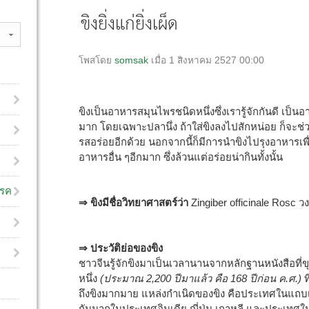
ขิงยิ่งแก่ยิ่งเผ็ด
โพสโดย
somsak
เมื่อ 1 สิงหาคม 2527 00:00
ขิงเป็นอาหารสมุนไพรชนิดหนึ่งซึ่งเรารู้จักกันดี เป็
มาก โดยเฉพาะปลานึ่ง ถ้าใส่ขิงลงไปสักหน่อย ก็จะช
รสอร่อยอีกด้วย นอกจากนี้ก็มีการนำขิงไปรุงอาหารเพื่อ
อาหารอื่น ๆอีกมาก ซึ่งล้วนแต่อร่อยน่ากินทั้งนั้น
โรค
⇒ ขิงมีชื่อวิทยาศาสตร์ว่า
Zingiber officinale Rosc ว
⇒ ประวัติย่อของขิง
ชาวจีนรู้จักขิงมาเป็นเวลานานจากหลักฐานหนังสือที
หนึ่ง
(ประมาณ 2,200 ปีมาแล้ว คือ 168 ปีก่อน ค.ศ.)
ท
ถึงขิงมากมาย แหล่งกำเนิดของขิง คือประเทศในแถบเอเช
กันมากในประเทศอินเดีย ญี่ปุ่น เกาหลี และประเทศ