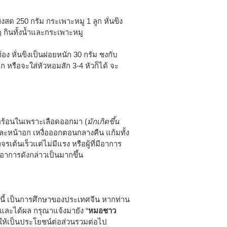
ิงสด 250 กรัม กระเพาะหมู 1 ลูก หั่นขิง
ๆ กินทั้งน้ำและกระเพาะหมู
 หั่นขิงเป็นฝอยหนัก 30 กรัม ชงกับ
 หรือจะใส่หัวหอมสัก 3-4 หัวก็ได้ จะ
รือร้อนในเพราะเลือดออกมา (
มักเกิดขึ้น
้า และหน้าอก เหงื่อออกตอนกลางคืน แก้มทั้ง
เต้นเร็วแต่ไม่มีแรง หรือผู้ที่มีอาการ
อาการดังกล่าวเป็นมากขึ้น
นี้ เป็นการศึกษาของประเทศจีน หากท่าน
และได้ผล กรุณาแจ้งมายัง “
หมอชาว
่อให้เป็นประโยชน์ต่อส่วนรวมต่อไป