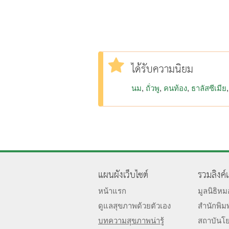
ได้รับความนิยม
นม
ถั่วพู
คนท้อง
ธาลัสซีเมีย
แผนผังเว็บไซต์
รวมลิงค์
หน้าแรก
มูลนิธิห
ดูแลสุขภาพด้วยตัวเอง
สำนักพิม
บทความสุขภาพน่ารู้
สถาบันโ