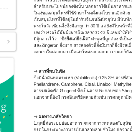
สำหรับประโยชน์ของขิงนั้น นอกจากใช้เป็นอาหารและใ
ในเง่ของสมุนไพรที่ใช้รักษาโรคตั้งแต่โบราณอีกด้วย 
เป็นสมุนไพรที่ใช้อยู่ในตำรับจีนจนถึงปัจจุบัน มีบันท
พระในวัดเซียนจิ้งซึ่งมีอายุกว่า 80 ปี แต่ยังมีใบหน้าที่
เองว่า ท่านได้ฉันขิงมาเป็นเวลากว่า 40 ปี เลยทำให้ท่
มีผู้กล่าวไว้ว่า “
ขิงยิ่งแก่ยิ่งเผ็ด
” คำพูดนี้ถูกต้อง ที่เป็นเ
และZingeron ยิ่งมาก สารสองตัวนี้ยิ่งมีมากก็ยิ่งมีรสเผ็
งอกเง่าใหม่ออกมา เมื่อเง่าใหม่งอกออกมา เง่าแก่ก็ย
⇒ สารที่พบในขิง
ขิงมีน้ำมันหอมระเหย (Volatileoils) 0.25-3% สารที่สำค
Phellandrene, Camphene, Citral, Linalool, Methylhe
สารรสเผ็ดคือ Gingerol ซึ่งเป็นสารประกอบของ Shogao
นอกจากนี้ยังมี กรดอินทรีย์หลายตัวเช่น กรดกลูตามิ
⇒ ผลทางเภสัชวิทยา
1.ฤทธิ์ต่อระบบย่อยอาหาร ผลจากการทดลองกับสุนัข โด
กรดในกระเพาะอาหารเป็นเวลาหลายชั่วโมง ต่อจากนั้นจ