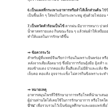
6.เป็นแผลที่กระเพาะอาหารหรือลำไส้เล็กส่วนต้น
ใช้ข
เป็นชิ้นเล็ก ๆ ใส่ลงไปในกระเพาะหมู ตุ๋นด้วยไฟอ่อน 
7.เป็นหวัดตัวร้อนเป็นไข้
ตากฝน มีอาการหนาว ปวดท้อง
น้ำตาลทรายแดง กินขณะร้อน ๆ แล้วห่มผ้าให้เหงื่อออก
ทำให้แผลในการรักษาดีขึ้น
⇒ ข้อควรระวัง
สำหรับผู้ที่แพทย์จีนเรียกว่าร้อนในเพราะยินพร่อง ห
หลังจากเสียเลือดมาก
) ซึ่งมีอาการร้อนอุ้งมือ อุ้งเท
สองข้างแดง ปากคอแห้ง ลิ้นสีแดงไม่มีฝ้าและแห้ง ชีพจร
เจ็บคอ คอแห้ง อุจจาระแข็ง ไม่ควรกินขิงเพราะจะทำ
⇒ หมายเหตุ
อาหารสมุนไพรที่ใช้รักษาอาการหรือโรคที่นำมาเสนอ
ผู้อ่านท่านใดได้เคยใช้ในการรักษาอาการ หรือโรคใด
บ้าน
” เพื่อรวบรวมไว้เป็นข้อมูลศึกษาและเผยแพร่เพื