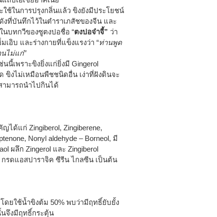
ช้ในการปรุงกลิ่นแล้ว ขิงยังมีประโยชน์
ดังที่บันทึกไว้ในตำราเภสัชของจีน และ
ึกในบทกวีของซูตงปอชื่อ “
ตงปอจ๋าจี้”
ว่า
อิ่มเอิบ และร่างกายที่แข็งแรงว่า “
ท่านพูด
านไม่แก่”
ช่นนี้เพราะขิงยิ่งแก่ยิ่งมี Gingerol
ด ขิงไม่เหมือนพืชชนิดอื่น เง่าที่ฝังดินจะ
ังสามารถนำไปกินได้
ัญได้แก่ Zingiberol, Zingiberene,
ptenone, Nonyl aldehyde – Borneol, มี
l ผลึก Zingerol และ Zingiberol
ค กรดแอสปาราจิค ซีรีน ไกลซีน เป็นต้น
ยใช้น้ำขิงต้ม 50% พบว่ามีฤทธิ์ยับยั้ง
ึงมีฤทธิ์กระตุ้น