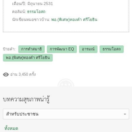
เดือน/ปี:
มิถุนายน 2531
คอลัมน์:
ธรรมโอสถ
นักเขียนหมอชาวบ้าน:
พอ.(พิเศษ)ทองคำ ศรีโยธิน
ป้ายคำ:
การทำสมาธิ
การพัฒนา EQ
อารมณ์
ธรรมโอสถ
พอ.(พิเศษ)ทองคำ ศรีโยธิน
อ่าน 3,450 ครั้ง
บทความสุขภาพน่ารู้
สำหรับประชาชน
ทั้งหมด