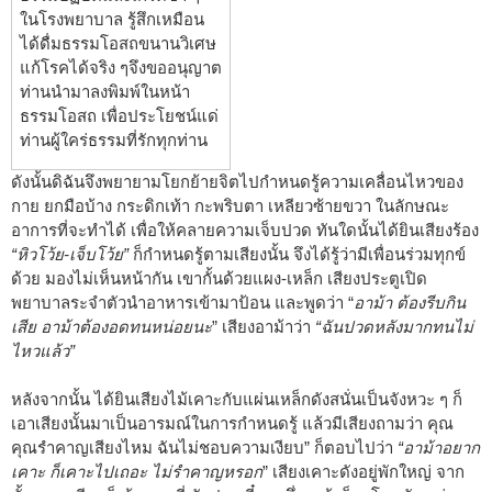
ในโรงพยาบาล รู้สึกเหมือน
ได้ดื่มธรรมโอสถขนานวิเศษ
แก้โรคได้จริง ๆจึงขออนุญาต
ท่านนำมาลงพิมพ์ในหน้า
ธรรมโอสถ เพื่อประโยชน์แด่
ท่านผู้ใคร่ธรรมที่รักทุกท่าน
ดังนั้นดิฉันจึงพยายามโยกย้ายจิตไปกำหนดรู้ความเคลื่อนไหวของ
กาย ยกมือบ้าง กระดิกเท้า กะพริบตา เหลียวซ้ายขวา ในลักษณะ
อาการที่จะทำได้ เพื่อให้คลายความเจ็บปวด ทันใดนั้นได้ยินเสียงร้อง
“หิวโว้ย-เจ็บโว้ย”
ก็กำหนดรู้ตามเสียงนั้น จึงได้รู้ว่ามีเพื่อนร่วมทุกข์
ด้วย มองไม่เห็นหน้ากัน เขากั้นด้วยแผง-เหล็ก เสียงประตูเปิด
พยาบาลระจำตัวนำอาหารเข้ามาป้อน และพูดว่า “
อาม้า ต้องรีบกิน
เสีย อาม้าต้องอดทนหน่อยนะ
” เสียงอาม้าว่า
“ฉันปวดหลังมากทนไม่
ไหวแล้ว”
หลังจากนั้น ได้ยินเสียงไม้เคาะกับแผ่นเหล็กดังสนั่นเป็นจังหวะ ๆ ก็
เอาเสียงนั้นมาเป็นอารมณ์ในการกำหนดรู้ แล้วมีเสียงถามว่า คุณ
คุณรำคาญเสียงไหม ฉันไม่ชอบความเงียบ” ก็ตอบไปว่า
“อาม้าอยาก
เคาะ ก็เคาะไปเถอะ ไม่รำคาญหรอก
” เสียงเคาะดังอยู่พักใหญ่ จาก