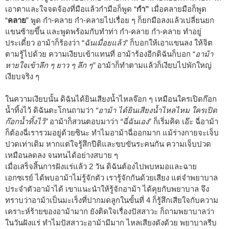
เอาตาและใจจดจ้องที่มือแล้วกำมือก็พูด “
กำ”
เมื่อคลายมือก็พูด
“
คลาย
” พูด กำ-คลาย กำ-คลายไปเรื่อย ๆ ก็ยกมือลงแล้วเปลี่ยนยก
แขนซ้ายขึ้น และพูดพร้อมกับทำท่า กำ-คลาย กำ-คลาย ทำอยู่
ประเดี๋ยว อาม้าก็ร้องว่า “
ฉันเมื่อยแล้ว
” ก็บอกให้เอาแขนลง ให้จิต
ตามรู้ไปด้วย ความเงียบเข้าแทนที่ อาม้าร้องอีกดิฉันก็บอก “
อาม้า
หายใจเข้าลึก ๆ ยาว ๆ ลึก ๆ”
อาม้าก็ทำตามแล้วก็เงียบไปพักใหญ่
เงียบจริง ๆ
ในความเงียบนั้น ดิฉันได้ยินเสียงน้ำไหลจ๊อก ๆ เหมือนใครเปิดก๊อก
น้ำทิ้งไว้ ดิฉันตะโกนถามว่า
“อาม้า
ได้ยินเสียงน้ำไหลไหม ใครเปิด
ก๊อกน้ำทิ้งไว้”
อาม้าก็สวนตอบมาว่า
“ฉี่ฉันเอง
” ก็เริ่มคิด เอ๊ะ ฉี่อาม้า
ก็ต้องฉี่เรารวมอยู่ด้วยซินะ ทำไมอาม้าฉี่ออกมาก แม้ร่างกายจะเจ็บ
ปวดเท่าเดิม หากแต่ใจรู้สึกปีติและขบขันระคนกัน ความเจ็บปวด
เหมือนลดลง จนทนได้อย่างสบาย ๆ
เมื่อเสร็จสิ้นการฝังแร่แล้ว 2 วัน ดิฉันต้องไปพบหมอและฉาย
เอกซเรย์ ได้พบอาม้าไม่รู้จักตัว เรารู้จักกันด้วยเสียง แต่จำพยาบาล
ประจำตัวอาม้าได้ เขาแนะนำให้รู้จักอาม้า ได้คุยกับพยาบาล จึง
ทราบว่าอาม้าเป็นมะเร็งที่ปากมดลูกในขั้นที่ 4 ก็รู้สึกเสียใจกับความ
เคราะห์ร้ายของอาม้ามาก ยังติดใจเรื่องปัสสาวะ ก็ถามพยาบาลว่า
ในวันฝังแร่ ทำไมปัสสาวะอาม้ามีมาก ไหลเสียงดังด้วย พยาบาลรีบ