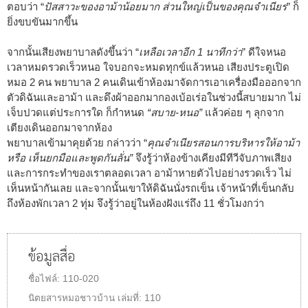
ตอบว่า “
ปัสสาวะของอาม้าน้อยมาก ส่วนใหญ่เป็นของคุณจำเนียร
” ก็
ยิ่งขบขันมากขึ้น
จากนั้นเสียงพยาบาลดังขึ้นว่า “
เหลือเวลาอีก 1 นาทีกว่า
” ดีใจหนอ
เวลาหมดรวดเร็วหนอ ใจบอกจะหมดทุกข์แล้วหนอ เสียงประตูเปิด
หมอ 2 คน พยาบาล 2 คนเดินเข้าห้องมาจัดการเอาเครื่องมือออกจาก
ตัวดิฉันและอาม้า และดึงผ้าออกมากองเบ้อเร่อในช่วงนี้สบายมาก ไม่
เจ็บปวดแต่ประการใด ก็กำหนด
“สบาย-หนอ”
แล้วค่อย ๆ ลุกจาก
เตียงเดินออกมาจากห้อง
พยาบาลเข้ามาคุยด้วย กล่าวว่า “
คุณจำเนียรสอนการบริหารให้อาม้า
หรือ เห็นยกมือและพูดกันลั่น”
จึงรู้ว่าห้องข้างเคียงมีทีวีจับภาพเสียง
และการกระทำของเราตลอดเวลา อาม้าหายตัวไปอย่างรวดเร็ว ไม่
เห็นหน้ากันเลย และจากนั้นเขาให้ดิฉันนั่งรถเข็น เจ้าหน้าที่เข็นกลับ
ถึงห้องพักเวลา 2 ทุ่ม จึงรู้ว่าอยู่ในห้องฝังแร่ถึง 11 ชั่วโมงกว่า
ข้อมูลสื่อ
ชื่อไฟล์:
110-020
นิตยสารหมอชาวบ้าน
เล่มที่:
110