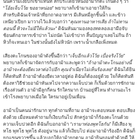
นั้นความเงียบก็เข้าแทนที่ สักประเดี๋ยวหนึ่งอาม้าก็ตะโกนดัง ๆ ว่า
“
โอ้ยเจ็บโว้ย ขอยาหน่อย
” พยาบาลก็เข้ามาเอายาให้กิน
สำหรับดิฉันเจ้าหน้าที่ยกถาดอาหาร มีเส้นหมี่ลูกชิ้นน้ำ และข้าว
เหนียวเปียก มาวางไว้แล้วบอกว่า “
คุณทานอาหารเสีย ถ้าไม่ทาน
ตอนนี้ หิวจะไม่มีให้แล้วนะ”
ดิฉันหันมามองลองทดลองเอามือจับ
ช้อนตักอาหารเข้าปาก ไม่ถนัด ไม่เข้าปาก สิ้นปัญญาเลยไม่กิน ถ้า
หิวก็จะทนเอา ในช่วงนั้นยังไม่หิวนัก เพราะน้ำเกลือเพิ่งหมด
เสียงตะโกนของอาม้าดังขึ้นอีกว่า “
เจ็บอีกแล้วโว้ย เบื่อจริงโว้ย”
พยาบาลก็เข้ามาจัดการกับอาม้าและพูดว่า
“ถ้าอาม้าตะโกนอย่างนี้
อาม้าจะต้องยืดเวลาต่อไปอีก คุณจำเนียรไม่เห็นร้องเลย”
ดิฉันได้ยิน
ก็คิดทันที ถ้าอาม้าต้องยืดเวลาอยู่ต่อ ดิฉันก็ต้องอยู่ด้วย ใจก็คิดทันที
ต้องหาวิธีช่วยอาม้าหันเหไปจากความเจ็บปวด ก็เริ่มด้วยการซักถาม
เรื่องส่วนตัว อาม้ามีลูกกี่คน รักใครมาก บ้านอยู่ที่ไหน ทำงานอะไร
เข้าโรงพยาบาลเมื่อใด ใครมาอยู่เป็นเพื่อน
อาม้าเป็นคนน่ารักมาก ทุกคำถามที่ถาม อาม้าจะตอบหมด ตอบเสียง
ดังด้วย เมื่อหมดคำถามก็เงียบกันไป สักครู่อาม้าก็ร้องตะโกนด้วย
ความเจ็บปวดอีก ดิฉันก็บอกอาม้า
“เรามาท่องพุทโธกัน”
ก็มีเสียง พุ
ทโธ พุทโธ พุทโธ ดังอยู่นาน แล้วก็เงียบไป ต่อมาอาม้าร้องอีก ดิฉันก็
ยกแขนขวาชูขึ้น แล้วบอกให้อาม้ายกตาม อาม้ายินยอมทำด้วยดี ให้