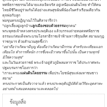
ทศพิธราชธรรมได้ฉายแสงเจิดจรัส อยู่เหนือแผ่นดินไทย ทำให้คน
ไทยมีชีวิตอยู่ร่วมกันได้อย่างแสนสุขฉันพี่น้องในครัวเรือนเดียวกัน
ดุจพ่อกับลูก
พ่อขุนทรงปฏิญาณไว้ในศิลาจารึกว่า
“ปลูกเลี้ยงฝูงลูกบ้าน
ลูกเมืองชอบด้วยธรรม
ทุกคน”
พระพุทธเจ้าหลวงทรงประพฤติเอง แล้วบรรจงถ่ายทอดทศพิธราช
ธรรมแก่สมเด็จพระบรมโอรสาธิราชเจ้าฟ้ามหาวชิรุณหิศ สยามมกุฎ
ราชกุมาร ด้วยสำนวนสุดซึ้งว่า
“
อย่าถือว่าเกิดมามีบุญ ต้องถือว่าเกิดมามีกรรม สำหรับจะเทียมแอก
เทียมไถ ทำการที่หนัก การซึ่งจะมีวาสนาขึ้นไปนั้น เป็นความทุกข์
มิใช่ความสุข”
และในวันเสวยราชย์ พระเจ้าอยู่หัวภูมิพลมหาราช ได้ประกาศพระ
ปฐมบรมราชโองการว่า
“เราจะครอง
แผ่นดินโดยธรรม
เพื่อประโยชน์สุขแห่งมหาชนชาว
สยาม”
ทรงประกาศเป็นสัจวาจาแล้ว ทรงประพฤติปฏิบัติด้วยวิริยะอุตสาหะ
อย่างสม่ำเสมอตลอดมาและตลอดไป
ข้อมูลสื่อ