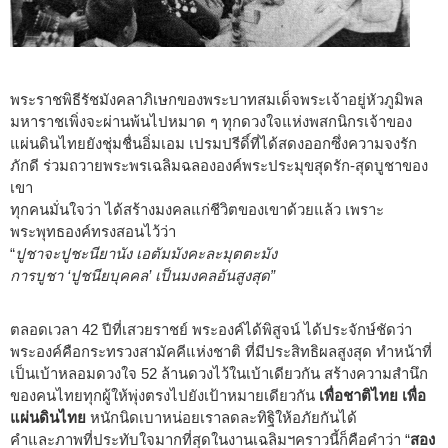
พระราชพิธีรัชมังคลาภิเษกของพระบาทสมเด็จพระเจ้าอยู่หัวภูมิพล
มหาราชเพิ่งจะผ่านพ้นไปหมาด ๆ ทุกดวงใจแห่งพสกนิกรเจ้าของ
แผ่นดินไทยยังชุ่มชื่นอิ่มเอม เปรมปรีดิ์ที่ได้สดงออกซึ่งความจงรัก
ภักดี ร่วมถวายพระพรเฉลิมฉลององค์พระประมุขสุดรัก-สุดบูชาของ
เขา
ทุกคนมั่นใจว่า ได้สร้างมงคลแก่ชีวิตของเขาด้วยแล้ว เพราะ
พระพุทธองค์ทรงสอนไว้ว่า
“
ปูชาจะปูชะนียานัง เอตัมมังคะละมุตตะมัง
การบูชา ‘ปูชนียบุคคล’ เป็นมงคลอันสูงสุด”
ตลอดเวลา 42 ปีที่เสวยราชย์ พระองค์ได้พิสูจน์ ได้ประจักษ์ชัดว่า
พระองค์คือกระทรวงสามัคคีแห่งชาติ ที่มีประสิทธิผลสูงสุด ทำหน้าที่
เป็นเบ้าหลอมดวงใจ 52 ล้านดวงไว้ในเบ้าเดียวกัน สร้างความสำนึก
ของคนไทยทุกผู้ให้พุ่งตรงไปยังเป้าหมายเดียวกัน
เพื่อชาติไทย เพื่อ
แผ่นดินไทย
หนักนิดเบาหน่อยเราลดละทิฐิให้อภัยกันได้
คำและภาพที่ประทับใจมากที่สุดในงานเฉลิมฯคราวนี้ก็คือคำว่า “
สอง