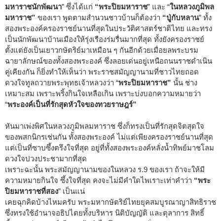
มหาราชนักพัฒนา
” ซึ่งได้แก่
“พระปิยมหาราช
” และ “
ในหลวงภูมิพล
มหาราช”
ของเรา พูดตามสำนวนชาวบ้านก็ต้องว่า
“ปู่กับหลาน
” ทั้ง
สองพระองค์ครองราชย์นานที่สุดในประวัติศาสตร์ชาติไทย และทรง
เป็นนักพัฒนาบ้านเมืองให้รุ่งเรืองร่มรื่นมากที่สุด ทั้งยังครองราชย์
ตั้งแต่ยังเป็นเยาวกษัตริย์มาเหมือน ๆ กันอีกด้วยเมื่อยลพระบรม
ฉายาลักษณ์ของทั้งสองพระองค์ ซึ่งลอยเด่นอยู่เหนือถนนราชดำเนิน
คู่เคียงกัน ก็ยิ่งทำให้เห็นว่า พระราชสมัญญานามที่ชาวไทยถอด
ดวงใจทูลถวายพระพุทธเจ้าหลวงว่า “
พระปิยมหาราช”
นั้น ช่าง
เหมาะสม เพราะพริ้งกินใจเหลือเกิน เพราะบ่งบอกความหมายว่า
“
พระองค์เป็นที่รักสุดหัวใจของทวยราษฎร์”
หันมาเพ่งพิศในหลวงภูมิพลมหาราช ซึ่งก็ทรงเป็นที่รักสุดจิตสุดใจ
ของพสกนิกรเช่นกัน ทั้งสองพระองค์ ไม่แต่เพียงครองราชย์นานที่สุด
แต่เป็นที่ซาบซึ้งตรึงใจที่สุด อยู่ที่ทั้งสองพระองค์หลั่งน้ำทิพย์มาชโลม
ดวงใจปวงประชามากที่สุด
เพราะฉะนั้น พระสมัญญานามของในหลวง ร.9 ของเรา ถ้าจะให้มี
ความหมายกินใจ ซึ้งใจที่สุด คงจะไม่มีคำใดไพเราะเท่าคำว่า
“พระ
ปิยมหาราชที่สอง
” เป็นแน่
เคยฉุกคิดบ้างไหมครับ พระมหากษัตริย์ไทยยุคสมบูรณาญาสิทธิราช
ซึ่งทรงใช้อำนาจอธิปไตยทั้งบริหาร นิติบัญญัติ และตุลาการ สิทธิ์