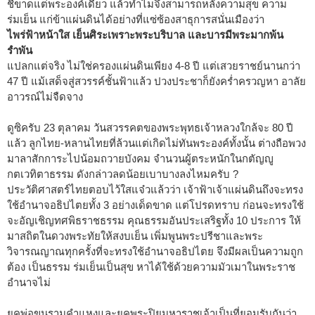
ชี้ขาดแต่พระองค์เดียว แล้วทำไมจึงสามารถหลั่งความสุข ความ
ร่มเย็น แก่ข้าแผ่นดินได้อย่างที่แซ่ซ้องสาธุการสนั่นเมืองว่า
ไพร่ฟ้าหน้าใส เย็นศิระเพราะพระบริบาล และบารมีพระมากพ้น
รำพัน
แปลกแต่จริง ไม่ใช่ครองแผ่นดินเพียง 4-8 ปี แต่เสวยราชย์นานกว่า
47 ปี แม้เสด็จสู่สวรรค์ชั้นฟ้าแล้ว ปวงประชาก็ยังคร่ำครวญหา อาลัย
อาวรณ์ไม่จืดจาง
ดูซิครับ 23 ตุลาคม วันสวรรคตของพระพุทธเจ้าหลวงใกล้จะ 80 ปี
แล้ว ลูกไทย-หลานไทยที่ล้วนแต่เกิดไม่ทันพระองค์ทั้งนั้น ต่างถือพวง
มาลาสักการะไปน้อมถวายบังคม จำนวนผู้ตระหนักในกตัญญู
กตเวทิตาธรรม ดังกล่าวลดน้อยเบาบางลงไหมครับ ?
ประวัติศาสตร์ไทยตอบไว้ใสแจ๋วแล้วว่า เจ้าฟ้าเจ้าแผ่นดินถึงจะทรง
ใช้อำนาจอธิปไตยทั้ง 3 อย่างเด็ดขาด แต่โปรดทราบ ก่อนจะทรงใช้
จะอัญเชิญทศพิธราชธรรม คุณธรรมอันประเสริฐทั้ง 10 ประการ ให้
มาสถิตในดวงพระทัยให้สงบเย็น เพิ่มพูนพระปรีชาและพระ
วิจารณญาณทุกครั้งที่จะทรงใช้อำนาจอธิปไตย จึงมีผลเป็นความถูก
ต้อง เป็นธรรม ร่มเย็นเป็นสุข หาได้ใช้ด้วยความมัวเมาในพระราช
อำนาจไม่
ยุคพ่อขุนรามคำแหงและยุคพระปิยมหาราชเจ้าเป็นที่ยอมรับกันว่า