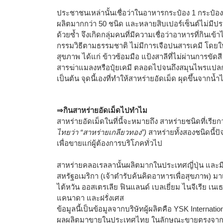
ประชาชนเหล่านั้นเชื่อว่าในอาหารกระป๋อง 1 กระป๋อ
ผลิตมากกว่า 50 ชนิด และหลายสิบเปอร์เซ็นต์ไม่มีป
ด้วยซ้ำ จึงเกิดกลุ่มคนที่มีความเชื่อว่าอาหารที่กินเข
กรรมวิธีตามธรรมชาติ ไม่มีการเจือปนสารเคมี โดยให้ชื
สุขภาพ ได้แก่ ข้าวซ้อมมือ แป้งสาลีที่ไม่ผ่านการขัดสี 
สารฆ่าแมลงหรือปุ๋ยเคมี ตลอดไปจนถึงสมุนไพรแปลก ๆ 
เป็นต้น จุดนี้เองที่ทำให้สาหร่ายอัดเม็ด ผุดขึ้นจากน้ำไ
⇒กินสาหร่ายอัดเม็ดไปทำไม
สาหร่ายอัดเม็ดในที่นี้จะหมายถึง สาหร่ายชนิดที่เรีย
ไทยว่า “สาหร่ายเกลียวทอง”)
สาหร่ายทั้งสองชนิดนี้
เพื่อขายแก่ผู้ต้องการบริโภคทั่วไป
สาหร่ายคลอเรลลานั้นผลิตมากในประเทศญี่ปุ่น แล
สหรัฐอเมริกา (เจ้าตำรับค้นคิดอาหารเพื่อสุขภาพ) มาเ
ไต้หวัน ออสเตรเลีย ฟินแลนด์ เบลเยี่ยม ไนจีเรีย เน
แคนาดา และฝรั่งเศส
ข้อมูลนี้เป็นข้อมูลจากบริษัทผู้ผลิตคือ YSK Internationa
ผลผลิตมาขายในประเทศไทย ในลักษณะขายตรงจากผู้ขา