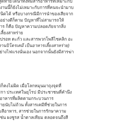
สุดท้ายได้น้ำทิ้งที่มีสารอาหารที่เหมาะกับ
โรงงานนี้ก็ยังไม่เหมาะกับการที่คนจะนำมาบ
งชนิดได้ หรือบางกรณีมีการนำของเสียจาก
นอย่างดีก็ตาม ปัญหาที่ไม่สามารถให้
ร ก็คือ ปัญหาความปลอดภัยจากสิ่ง
ลี้ยงสาหร่าย
่น ปรอท ตะกั่ว และสารพวกโพลีไซคลิก อะ
งานปิโตรเคมี เป็นอาหารเลี้ยงสาหร่าย)
ิ้งย่างไฟแรงนั่นเอง นอกจากนั้นยังมีสารฆ่า
ก็คงไม่ผิด เมื่อโลกหมุนมาถุงจุดที่
ริกา ประเทศในยุโรป มีประชาชนที่คำนึง
ว่า อาหารที่ผลิตตามกระบวนการ
นับไม่ถ้วน ทั้งสารเคมีที่ช่วยในการ
ุมสีอาหาร, สารช่วยในการรักษาความ
ช่น ผงชูรส น้ำตาลเทียม ตลอดจนถึงสี