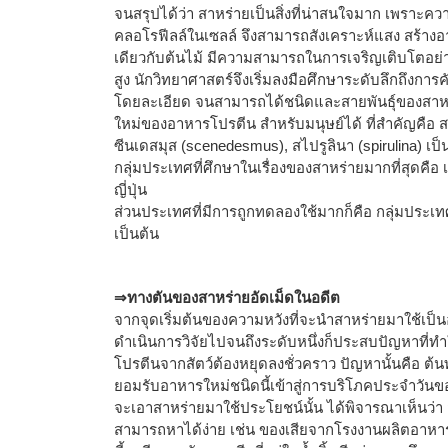
จนสรุปได้ว่า สาหร่ายเป็นสิ่งที่น่าสนใจมาก เพราะความที่เ
คลอโรฟีลล์ในเซลล์ จึงสามารถสังเคราะห์แสง สร้างอ
เดียวกับต้นไม้ มีความสามารถในการเจริญเติบโตอย
สูง นักวิทยาศาสตร์จึงเริ่มลงมือศึกษาระดับลึกถึงการคั
โดยละเอียด จนสามารถได้ชนิดและสายพันธุ์ของสาหร
ใหม่ของอาหารโปรตีน สำหรับมนุษย์ได้ ที่สำคัญคือ 
ซีนเดสมุส (scenedesmus), สไปรูลินา (spirulina) เป็
กลุ่มประเทศที่ศึกษาในเรื่องของสาหร่ายมากที่สุดคือ
ญี่ปุ่น
ส่วนประเทศที่มีการถูกทดลองใช้มากก็คือ กลุ่มประเทศ
เป็นต้น
⇒ทางตันของสาหร่ายอัดเม็ดในอดีต
จากจุดเริ่มต้นของความหวังที่จะนำสาหร่ายมาใช้เป็น
ดำเนินการวิจัยไปจนถึงระดับหนึ่งก็ประสบปัญหาที
โปรตีนจากสัตว์ต้องหยุดลงชั่วคราว ปัญหานั้นคือ ต
ยอมรับอาหารใหม่ชนิดนี้เข้าสู่การบริโภคประจำวันขอ
จะเอาสาหร่ายมาใช้ประโยชน์นั้น ได้พิจารณาเห็นว่า 
สามารถหาได้ง่าย เช่น ของเสียจากโรงงานผลิตอาหารต