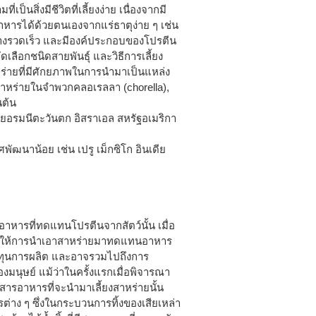
ป็นสิ่งมีชีวิตที่เลี้ยงง่าย เนื่องจากมี
าหารได้ด้วยตนเองจากแร่ธาตุง่าย ๆ เช่น
่างรวดเร็ว และมีองค์ประกอบของโปรตีน
ดเลือกชนิดสายพันธุ์ และวิธีการเลี้ยง
่ายที่มีศักยภาพในการนำมาเป็นแหล่ง
สาหร่ายในจำพวกคลอเรลลา (chorella),
นต้น
 เยอรมนีตะวันตก อิสราเอล สหรัฐอเมริกา
พัฒนาน้อย เช่น เปรู เม็กซิโก อินเดีย
อาหารที่ทดแทนโปรตีนจากสัตว์นั้น เมื่อ
่ทำให้การนำเอาสาหร่ายมาทดแทนอาหาร
้นทุนการผลิต และอาจรวมไปถึงการ
งมนุษย์ แม้ว่าในครั้งแรกเมื่อพิจารณา
สารอาหารที่จะนำมาเลี้ยงสาหร่ายนั้น
่าง ๆ ซึ่งในกระบวนการทิ้งของเสียเหล่า