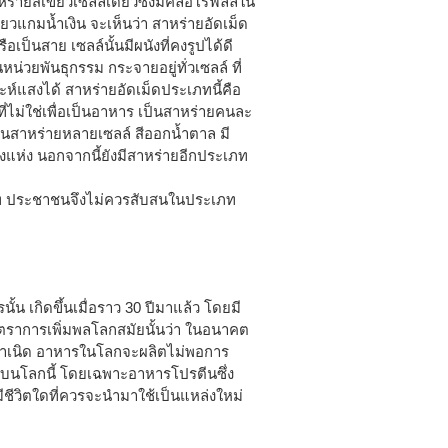
่ายสีเขียวเซลล์เดียวซึ่งมีคลอโรฟีลล์ใน
ียวแกมน้ำเงิน จะเห็นว่า สาหร่ายอัดเม็ด
ือเป็นสาย เซลล์นั้นมีผนังที่คงรูปได้ดี
หน่วยพันธุกรรม กระจายอยู่ทั่วเซลล์ ที่
าะห์แสงได้ สาหร่ายอัดเม็ดประเภทนี้คือ
่ไม่ใช่เพื่อเป็นอาหาร เป็นสาหร่ายคนละ
ป็นสาหร่ายหลายเซลล์ สีออกน้ำตาล มี
แห่ง นอกจากนี้ยังมีสาหร่ายอีกประเภท
ะเภท ประชาชนจึงไม่ควรสับสนในประเภท
น เกิดขึ้นเมื่อราว 30 ปีมาแล้ว โดยมี
ัตราการเพิ่มพลโลกสมัยนั้นว่า ในอนาคต
มกำเนิด อาหารในโลกจะผลิตไม่พอการ
่บนโลกนี้ โดยเฉพาะอาหารโปรตีนซึ่ง
มีชีวิตใดที่ควรจะนำมาใช้เป็นแหล่งใหม่