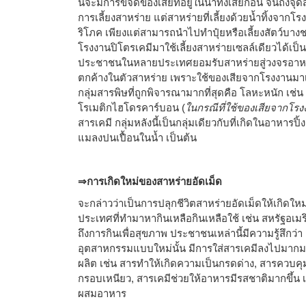
นี้จะมีการขจัดของเสียที่อยู่ในน้ำทิ้งเสียก่อน จนถึงจุด
การเลี้ยงสาหร่าย แต่สาหร่ายที่เลี้ยงด้วยน้ำทิ้งจาก
ริโภค เพียงแต่สามารถนำไปทำปุ๋ยหรือเลี้ยงสัตว์บา
โรงงานปิโตรเคมีมาใช้เลี้ยงสาหร่ายเซลล์เดียวได้เป็
ประชาชนในหลายประเทศยอมรับสาหร่ายสู่วงจรอาหา
ตกค้างในตัวสาหร่าย เพราะใช้ของเสียจากโรงงานมาเ
กลุ่มสารพิษที่ถูกพิจารณามากที่สุดคือ โลหะหนัก เช
โรเมติกไฮโดรคาร์บอน (
ในกรณีที่ใช้ของเสียจากโรง
สารเคมี กลุ่มหลังนี้เป็นกลุ่มเดียวกับที่เกิดในอาหารป
แมลงปนเปื้อนในน้ำ เป็นต้น
⇒การเกิดใหม่ของสาหร่ายอัดเม็ด
จะกล่าวว่าเป็นการปลุกชีวิตสาหร่ายอัดเม็ดให้เกิดใหม่
ประเทศที่ทำมาหากินเหลือกินเหลือใช้ เช่น สหรัฐอเม
ถึงการกินเพื่อสุขภาพ ประชาชนเหล่านี้มีความรู้สึก
อุตสาหกรรมแบบใหม่นั้น มีการใส่สารเคมีลงไปมากมาย
ผลิต เช่น สารทำให้เกิดความเป็นกรดด่าง, สารควบค
กรอบเหนียว, สารเคมีช่วยให้อาหารมีรสชาติมากขึ้น เ
ผสมอาหาร