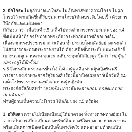
2. อักโกธะ
ไม่ลุอำนาจแก่โทสะ ไม่เป็นทาสของความโกรธ ไม่ผูก
โกรธไว้ หากเกิดขึ้นก็รีบข่มความโกรธให้สงบระงับโดยเร็ว ด้วยการ
ให้อภัยและแผ่เมตตา
มีเรื่องเล่าว่า เมื่อวันที่ ร.5 เสด็จไปทรงสักการะพระบรมศพของ ร.4
ซึ่งเป็นหน้าที่ของรัชทายาทจะต้องกระทำก่อนราชกิจอย่างอื่น
เนื่องจากทรงประชวรมากว่าเดือน ซ้ำประสบโศกศัลย์อย่างแรงกล้า
ไม่สามารถจะทรงพระราชยานได้ ต้องเสด็จขึ้นประทับบนพระเก้าอี้
เบาะนวมผูกคานหาม ขณะผ่านที่ประชุมก็มีเสียงพูดขึ้นว่า
“
พ่อคุ๊ณ!
พ่อจะอยู่ได้สักกี่วัน”
ร.5 จึงทรงลืมพระเนตรขึ้น ก็จำได้ว่าผู้พูดคือ ท่านผู้หญิงพัน ศรี
ภรรยาของเจ้าพระยาศรีสุริยวงศ์ เรื่องนี้มาเปิดเผยเอาก็เมื่อวันที่ ร.5
เสด็จไปพระราชทานเพลิงศพท่านผู้หญิงพัน
พระองค์ตรัสกับศพว่า
“ยายพัน แกว่าฉันจะตายก่อน ตกลงแกตาย
ก่อนฉันนะ”
ท่านผู้อ่านเห็นความไม่โกรธ ให้อภัยของ ร.5 หรือยัง
3. อวิหิงสา
ความไม่เบียดเบียนผู้ใต้ปกครอง ทั้งทางตรง-ทางอ้อม ไม่
ว่าจะเป็นการเบียดเบียนทางทรัพย์สิน ทางชีวิตร่างกาย ทางแรงงาน
หรือแม้แต่การเบียดเบียนบีบคั้นทางจิตใจ แต่พยายามทำตนเป็น