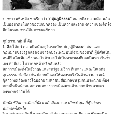
ราชธรรมที่เหลือ ขอเรียกว่า “
กลุ่มภูมิธรรม
” หมายถึง ความดีงามอัน
เป็นอัธยาศัยในตัวของนักปกครอง เป็นความสะอาด งดงามของจิตใจ
มีกลิ่นหอมชวนให้มหาชนศรัทธา
ภูมิธรรมกลุ่มนี้ คือ
1. ศีล
ได้แก่ ความยึดมั่นอยู่ในระเบียบบัญญัติของศาสนาและ
กฎหมายของรัฐตลอดจนจารีตประเพณี อันดีงามของชาติ ผู้มีศีลเป็น
คนมีจิตใจเข้มแข็ง ชนะใจตัวเอง ไม่เป็นทาสของกิเลสตัณหา เว้นชั่ว
เอง ทำดีเอง ไม่ว่าต่อหน้าหรือลับหลัง
นักการเมืองทั้งในอังกฤษและสหรัฐอเมริกา ที่เหลาะแหละโลเลต่อ
คุณธรรม ข้อศีล เช่น ปล่อยตัวเองให้หลงระเริงในด้านกามารมณ์-
ชู้สาว พอเรื่องฉาวโฉ่ออกมามหาชน สื่อมวลชนรุมกันประณาม ต้อง
หลบลี้หนีหน้าหมดอนาคตทางการเมืองมาแล้วมากหน้าหลายตา
คงจะพอจำกันได้
ศีลพัง ชีวิตการเมืองก็พัง แต่ถ้าศีลงดงาม เกียรติคุณ ก็ฟุ้งกำจร
อนาคตก็สดใส
ในมุมอันบรรเจิดนี้ พอจะศึกษาได้จากพระราชปฏิญาณ ซึ่งพระปิย