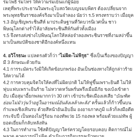
ร่มโพธิ์ ร่มไทร ให้ความร่มเย็นแก่ผู้น้อย
เหตุที่พระประธานในพระอุโบสถวัดเบญจมบพิตร ต้องเปลี่ยนจาก
พระพุทธชินราชองค์จริงมาเป็นจำลอง นัยว่า ร.5 ทรงทราบว่า เมื่อยุค
ร.3 อัญเชิญพระชินสีห์ มาประดิษฐานที่วัดบวรนิเวศนั้น ชาว
พิษณุโลกต่างร่ำไห้อาลัยพระชินสีห์กันทั่วทั้งเมือง
ร.5 จึงทรงส่งช่างไปพิษณุโลกให้หล่อจำลองพระชินราชที่งามสง่าขึ้น
มาเป็นสมบัติของชาติอีกองค์หนึ่งแทน
4. อวิโรธนะ
แปลตรงตัวก็ว่า “
ไม่ผิด-ไม่พิรุธ”
ซึ่งเป็นเรื่องของปัญญา
มี 3 ลักษณะด้วยกัน
4.1 การระมัดระวังมิให้เกิดข้อบกพร่อง อันเป็นช่องทางให้ถูกล่าวร้าย
ใส่ความได้
4.2 การควบคุมจิตใจให้คงที่ไม่ผิดปกติ ไม่ให้ฟูขึ้นเพราะยินดี ไม่ให้
ฟุบแฟบเพราะยินร้าย ไม่หวาดหวั่นพรั่นพรึงเมื่อมีภัย ขงเบ้งเข้าตา
อับ เมื่อสุมาอี้ยกพลมากกว่า 30 เท่า เข้าประชิดเมืองเสเสีย “
บัณฑิต
ย่อมไม่มัววุ่นว้าอยู่ในอารมณ์อันลังเลล้าละลัง”
ครั้นแล้วก็ก้าวขึ้นบน
กำแพงเชิงเทินรบ ด้วยสีหน้าอันเอิบอิ่ม องอาจภาคภูมิ แล้วก็ลงมือดีด
กระจับปี่ เป็นทองไม่รู้ร้อน กองทัพเว่ย 15 กองพล พร้อมด้วยแม่ทัพ ผู้
ยอดเยี่ยมก็กลับหลังหัน
4.3 ในการทำงาน ใช้สติปัญญาใคร่ครวญโดยรอบคอบ คิดการณ์ไม่
พลาด คาดการณ์ไม่ผิด ดำเนินภารกิจบรรลุเป้าหมาย