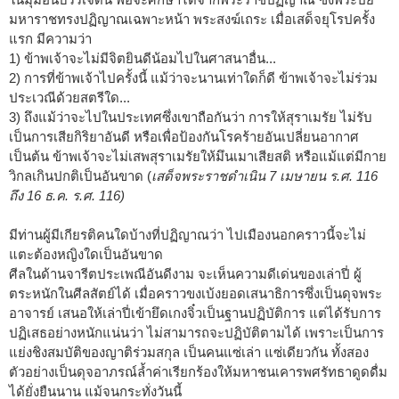
มหาราชทรงปฏิญาณเฉพาะหน้า พระสงฆ์เถระ เมื่อเสด็จยุโรปครั้ง
แรก มีความว่า
1) ข้าพเจ้าจะไม่มีจิตยินดีน้อมไปในศาสนาอื่น...
2) การที่ข้าพเจ้าไปครั้งนี้ แม้ว่าจะนานเท่าใดก็ดี ข้าพเจ้าจะไม่ร่วม
ประเวณีด้วยสตรีใด...
3) ถึงแม้ว่าจะไปในประเทศซึ่งเขาถือกันว่า การให้สุราเมรัย ไม่รับ
เป็นการเสียกิริยาอันดี หรือเพื่อป้องกันโรคร้ายอันเปลี่ยนอากาศ
เป็นต้น ข้าพเจ้าจะไม่เสพสุราเมรัยให้มึนเมาเสียสติ หรือแม้แต่มีกาย
วิกลเกินปกติเป็นอันขาด (
เสด็จพระราชดำเนิน 7 เมษายน ร.ศ. 116
ถึง 16 ธ.ค. ร.ศ. 116)
มีท่านผู้มีเกียรติคนใดบ้างที่ปฏิญาณว่า ไปเมืองนอกคราวนี้จะไม่
แตะต้องหญิงใดเป็นอันขาด
ศีลในด้านจารีตประเพณีอันดีงาม จะเห็นความดีเด่นของเล่าปี่ ผู้
ตระหนักในศีลสัตย์ได้ เมื่อคราวขงเบ้งยอดเสนาธิการซึ่งเป็นดุจพระ
อาจารย์ เสนอให้เล่าปี่เข้ายึดเกงจิ๋วเป็นฐานปฏิบัติการ แต่ได้รับการ
ปฏิเสธอย่างหนักแน่นว่า ไม่สามารถจะปฏิบัติตามได้ เพราะเป็นการ
แย่งชิงสมบัติของญาติร่วมสกุล เป็นคนแซ่เล่า แซ่เดียวกัน ทั้งสอง
ตัวอย่างเป็นดุจอาภรณ์ล้ำค่าเรียกร้องให้มหาชนเคารพศรัทธาดูดดื่ม
ได้ยั่งยืนนาน แม้จนกระทั่งวันนี้