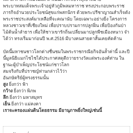
พระบาทสมเด็จพระเจ้าอยู่หัวภูมิพลมหาราช ทรงประกอบพระราช
ภารกิจอำนวยประโยชน์สุขแก่พสกนิกร ด้วยพระปรีชาญาณสำเร็จดัง
พระราชประสงค์มาเหลือที่จะคณานับ โดยเฉพาะอย่างยิ่ง โครงการ
หลวงชาวเขาที่เชียงใหม่ เพื่อปราบปรามการปลูกฝิ่น เพื่อป้องกันป่า
ไม้ต้นน้ำลำธาร เพื่อให้ชาวเขารักถิ่นเปลี่ยนมาปลูกพืชเมืองหนาว จำ
ได้ว่า ทรงเริ่มมาก่อนปี พ.ศ.2516 มีบางคนสายตาสั้นเคยคัดค้าน
บัดนี้มหาชนชาวโลกต่างชื่นชมในพระราชกรณียกิจอันล้ำค่านี้ และปี
นี้มูลนิธิแมกไซไซได้ประกาศสดุดีถวายรางวัลแด่พระองค์ท่าน ใน
ฐานะผู้บำเพ็ญประโยชน์แก่ชาวโลก
สมจริงกับที่ปราชญ์ท่านกล่าวไว้ว่า
อันกษัตริย์ผู้ทรงธรรมนั้น
สูง
ยิ่งกว่า ฟ้า
กว้าง
ยิ่งกว่า พิภพ
ลึก
ยิ่งกว่า มหาสมุทร
เย็น
ยิ่งกว่า แม่คงคา
เราจะครองแผ่นดินโดยธรรม มีอานุภาพยิ่งใหญ่เช่นนี้