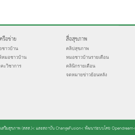
เครือข่าย
สื่อสุขภาพ
มอชาวบ้าน
คลิปสุขภาพ
พ์หมอชาวบ้าน
หมอชาวบ้านรายเดือน
ยคะวิชาการ
คลินิกรายเดือน
จดหมายข่าวย้อนหลัง
เสริมสุขภาพ (สสส.)<
และ
สถาบัน ChangeFusion<
พัฒนาระบบโดย
Opendream