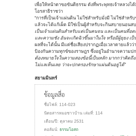
เพื่อให้หน้าตาขอขันติธรรม ดังที่พระพุทธเจ้าหลว
โอรสาธิราชว่า
“การที่เป็นเจ้าแผ่นดิน ไม่ใช่สำหรับมั่งมี ไม่ใช่สำห
แล้วจะได้แก้เผ็ด มิใช่เป็นผู้สำหรับจะกินสบายนอนสบ
เป็นเจ้าแผ่นดินสำหรับแต่เป็นคนจน และเป็นคนที่อดก
และความชัง อันจะเกิดฉิวขึ้นมาในใจ หรือมีผู้ยุยง เ
ผลที่จะได้นั้น มีแต่ชื่อเสียงปรากฏเมื่อเวลาตายแล้วว่า
ป้องกันความทุกข์ของราษฎร ซึ่งอยู่ในอำนาจความป
ต้องหมายใจในความสองข้อนี้เป็นหลัก มากกว่าคิดถึงการเรื
ไม่แลเห็นเลย ว่าจะปกครองรักษาแผ่นดินอยู่ได้”
สยามมินทร์
ข้อมูลสื่อ
ชื่อไฟล์:
114-023
นิตยสารหมอชาวบ้าน
เล่มที่:
114
เดือน/ปี:
ตุลาคม 2531
คอลัมน์:
ธรรมโอสถ