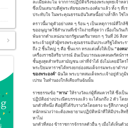
ละเมียดละไม จากการปฏิบัติจริงของพระพุทธเจ้าห
ซึ่งเป็นเสนาบดีคู่พระทัยของพระองค์มาแล้ว ทั้ง ๆ ที่เราไ
ประทับใจ ในพระคุณธรรมอันวิเศษนี้อย่างล้ำลึก ใช่ไ
คราวนี้มาดูตัวอย่างสด ๆ ร้อน ๆ เป็นเหตุการณ์ที่ใกล้
ขออนุญาตใช้สำนวนที่เข้าใจง่ายที่สุดว่า เนื่องในวันเ
พ้นจากตำแหน่งนายกรัฐมนตรีมาหยก ๆ วันที่ 26 สิง
พระเจ้าอยู่หัวผู้ทรงพระคุณธรรมอันประเสริฐได้พร
ถึง 2 ชิ้นใหญ่ ๆ คือ ชิ้นแรก ทรงแต่งตั้งให้เป็น
“องคม
เครื่องราชอิสริยาภรณ์ อันเป็นบารณมงคลนพรัตน์ราชว
ชั้นสูงสุดสำหรับสามัญชน เท่าที่จำได้ ยังไม่เคยมีใครไ
พระปิยมหาราชได้ทรงยกย่องสมเด็จกรมพระยาดำรงฯ 
ของพระองค์
” ฉันใด พระบาทสมเด็จพระเจ้าอยู่หัวภู
เปรม ในทำนองใกล้เคียงกันฉันนั้น
ราชธรรมข้อ
“ทาน
” ให้รางวัลแก่ผู้ที่สมควรให้ ซึ่งเป
ปฏิบัติอย่างประณีตบรรจงแล้ว จะได้นกถึง 2 ตัว โดยเ
นกตัวที่หนึ่ง คือผู้ที่ได้รับรางวัลโดยตรง จะรู้สึกภาค
หนักหน่วงว่าจะต้องพยายามปฏิบัติหน้าที่ให้มีประสิทธิผ
หาไม่
นกตัวที่สอง ข้าราชการจักรกลตัวอื่น ๆ เมื่อได้เห็นตัว