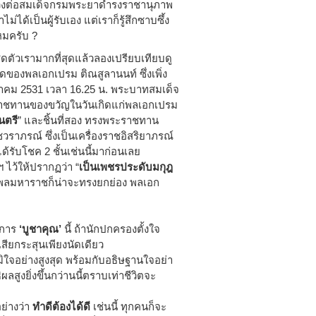
ลวงต่อสมเด็จกรมพระยาดำรงราชานุภาพ
ม่ได้เป็นผู้รับเอง แต่เราก็รู้สึกซาบซึ้ง
หมครับ ?
ชิดตัวเรามากที่สุดแล้วลองเปรียบเทียบดู
กิดของพลเอกเปรม ติณสูลานนท์ ซึ่งเพิ่ง
หาคม 2531 เวลา 16.25 น. พระบาทสมเด็จ
ะราชทานของขวัญในวันเกิดแก่พลเอกเปรม
นตรี
” และชิ้นที่สอง ทรงพระราชทาน
ราภรณ์ ซึ่งเป็นเครื่องราชอิสริยาภรณ์
ด้รับโชค 2 ชั้นเช่นนี้มาก่อนเลย
ไว้ให้ปรากฏว่า “
เป็นเพชรประดับมกุฎ
มิพลมหาราชก็น่าจะทรงยกย่อง พลเอก
็นการ
‘บูชาคุณ’
นี้ ถ้านักปกครองตั้งใจ
สียกระสุนเพียงนัดเดียว
ภูมิใจอย่างสูงสุด พร้อมกับอธิษฐานใจอย่า
ลสูงยิ่งขึ้นกว่านนี้ตราบเท่าชีวิตจะ
อย่างว่า
ทำดีต้องได้ดี
เช่นนี้ ทุกคนก็จะ