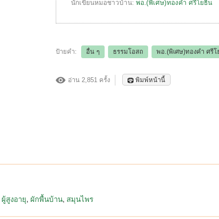
นักเขียนหมอชาวบ้าน:
พอ.(พิเศษ)ทองคำ ศรีโยธิน
ป้ายคำ:
อื่น ๆ
ธรรมโอสถ
พอ.(พิเศษ)ทองคำ ศรีโ
อ่าน 2,851 ครั้ง
พิมพ์หน้านี้
ผู้สูงอายุ
ผักพื้นบ้าน
สมุนไพร