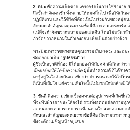
2. ตบะ
คือความเด็ดขาด เคร่งครัดในการใช้อำนาจ กำจั
ถึงขั้นกำจัดคนชั่ว ทั้งหลายให้หมดสิ้นไป เพื่อให้เกิ
ปฏิบัติงาน และวิถีชีวิตที่ต้องเป็นไปร่วมกันของหม
ลักษณะสำคัญของคุณธรรมข้อนี้คือ ความเคร่งครัด เ
แน่ที่จะกำจัดขวากหนามของแผ่นดิน โดยไม่หวั่นกลัว
กำจัดขวากหนามในตัวเองก่อน เพื่อเป็นตัวอย่างด้วย
พระปิยมหาราชทรงสอนคุณธรรม
ข้ออาชวะ
และ
ตบะ
ชัดออกมาเป็น
“รูปธรรม
” ว่า
ผู้ซึ่งเป็นญาติพี่น้อง มิได้ยกย่องให้มียศศักดิ์เกินกว่
ต้องปล่อยให้ได้รับความผิด
ผู้นั้นทำความดี ก็ได้รับค
มารู้อยู่ในใจด้วยกันแต่เพียงว่า ปรารถนาจะให้ไปในทาง
ก็เป็นที่เสียใจ แต่ความเสียใจนั้นไม่มากนักหักล้างมิใ
3. ขันติ
คือความเข้มแข็งอดทนต่ออุปสรรคที่เกิดขึ้น
ที่จะฟันฝ่า เอาชนะให้จงได้ รวมทั้งอดทนต่อความทุ
อดทนต่อความกระทบกระเทือนทางใจ และความกดด
ลักษณะสำคัญของคุณธรรมข้อนี้คือ มีความสามารถสู
ซึ่งจะต้องเผชิญหน้าอยู่เสมอ