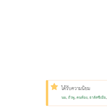
ได้รับความนิยม
นม
ถั่วพู
คนท้อง
ธาลัสซีเมีย