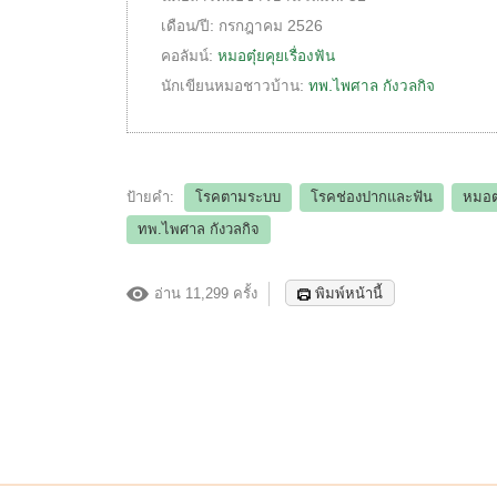
เดือน/ปี:
กรกฎาคม 2526
คอลัมน์:
หมอตุ๋ยคุยเรื่องฟัน
นักเขียนหมอชาวบ้าน:
ทพ.ไพศาล กังวลกิจ
ป้ายคำ:
โรคตามระบบ
โรคช่องปากและฟัน
หมอตุ
ทพ.ไพศาล กังวลกิจ
อ่าน 11,299 ครั้ง
พิมพ์หน้านี้