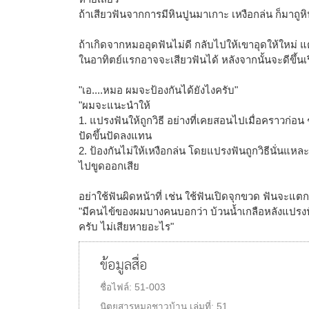
ถ้าเสียวฟันจากการมีหินปูนมาเกาะ เหงือกล่น ก็มาถู
ถ้าเกิดจากหมออุดฟันไม่ดี กลับไปให้เขาอุดให้ใหม่ แต
ในอาทิตย์แรกอาจจะเสียวฟันได้ หลังจากนั้นจะดีขึ้นเรื
"เอ....หมอ ผมจะป้องกันได้ยังไงครับ"
"ผมจะแนะนำให้
1. แปรงฟันให้ถูกวิธี อย่างที่เคยสอนไปเมื่อคราวก่อน ๆ
ปัดขึ้นปัดลงแทน
2. ป้องกันไม่ให้เหงือกล่น โดยแปรงฟันถูกวิธีนั่นแหละ
ไปขูดออกเสีย
อย่าใช้ฟันผิดหน้าที่ เช่น ใช้ฟันเปิดจุกขวด ฟันจะแตก
"มีคนไข้ของผมบางคนบอกว่า บ้วนน้ำเกลือหลังแปรงฟั
ครับ ไม่เสียหายอะไร"
ข้อมูลสื่อ
ชื่อไฟล์:
51-003
นิตยสารหมอชาวบ้าน
เล่มที่:
51