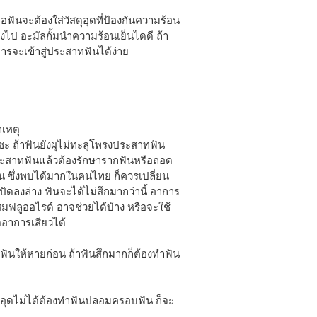
อฟันจะต้องใส่วัสดุอุดที่ป้องกันความร้อน
ลงไป อะมัลกั้มนำความร้อนเย็นไดดี ถ้า
ารจะเข้าสู่ประสาทฟันได้ง่าย
าเหตุ
ซะ ถ้าฟันยังผุไม่ทะลุโพรงประสาทฟัน
ระสาทฟันแล้วต้องรักษารากฟันหรือถอด
น ซึ่งพบได้มากในคนไทย ก็ควรเปลี่ยน
ัดลงล่าง ฟันจะได้ไม่สึกมากว่านี้ อาการ
สมฟลูออไรด์ อาจช่วยได้บ้าง หรือจะใช้
ดอาการเสียวได้
ันให้หายก่อน ถ้าฟันสึกมากก็ต้องทำฟัน
นอุดไม่ได้ต้องทำฟันปลอมครอบฟัน ก็จะ