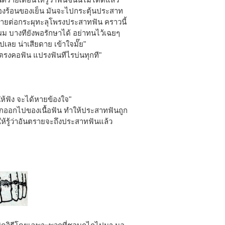
ของร้อนของเย็น มันจะไปกระตุ้นประสาท
ันง่ายต่อกระผุทะลุโพรงประสาทฟัน คราวนี้
ผม บางทียังพอรักษาได้ อย่าทนไว้เฉยๆ
เลย น่าเสียดาย เข้าใจมั๊ย"
ียวตรงคอฟัน แปรงฟันทีไรบ่นทุกที"
ยให้ฟัง จะได้หายข้องใจ"
ือสึกออกไปของเนื้อฟัน ทำให้ประสาทฟันถูก
นให้รู้ว่าอันตรายจะถึงประสาทฟันแล้ว