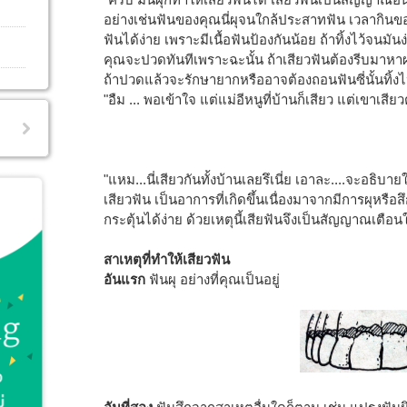
อย่างเช่นฟันของคุณนี่ผุจนใกล้ประสาทฟัน เวลากิน
ฟันได้ง่าย เพราะมีเนื้อฟันป้องกันน้อย ถ้าทิ้งไว้จนม
คุณจะปวดทันทีเพราะฉะนั้น ถ้าเสียวฟันต้องรีบมาหา
ถ้าปวดแล้วจะรักษายากหรืออาจต้องถอนฟันซี่นั้นทิ้งไป
"อืม ... พอเข้าใจ แต่แม่อีหนูที่บ้านก็เสียว แต่เขาเส
"แหม...นี่เสียวกันทั้งบ้านเลยรึเนี่ย เอาละ....จะอธิบา
เสียวฟัน เป็นอาการที่เกิดขึ้นเนื่องมาจากมีการผุหร
กระตุ้นได้ง่าย ด้วยเหตุนี้เสียฟันจึงเป็นสัญญาณเตือ
สาเหตุที่ทำให้เสียวฟัน
อันแรก
ฟันผุ อย่างที่คุณเป็นอยู่