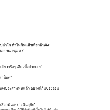
อเปล่าโก ทำไมกินแล้วเสียวฟันจัง"
องไปหาหมอตุ๋ยนา"
เสียวจริงๆ เสียวทั้งปากเลย"
ฟ้าช็อต"
โพลงประสาทฟันแล้ว อย่างนี้กินของร้อน
าเสียวฟันเพราะฟันผุอีก"
ายเตือนให้รู้ว่าฟันซี่นั้นไม่ได้ดีแล้ว