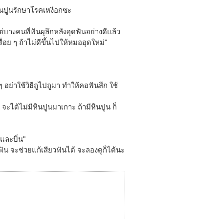
หินปูนรักษาโรคเหงือกซะ
่บางคนที่ฟันผุลึกหลังอุดฟันอย่างดีแล้ว
่อย ๆ ถ้าไม่ดีขึ้นไปให้หมออุดใหม่"
 อย่าใช้วิธีถูไปถูมา ทำให้คอฟันสึก ใช้
 จะได้ไม่มีหินปูนมาเกาะ ถ้ามีหินปูน ก็
และบิ่น"
น จะช่วยแก้เสียวฟันได้ จะลองดูก็ได้นะ