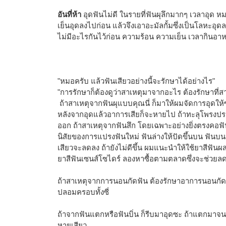
อันที่ห้า
อุดฟันไม่ดี ในรายที่ฟันผุลึกมากๆ เวลาอุด หม
เย็นอุดลงไปก่อน แล้วจึงเอาอะมัลกั้มซึ่งเป็นโลหะอุด
ไม่มีอะไรกันไว้ก่อน ความร้อน ความเย็น เวลากินอาห
"หมอครับ แล้วฟันเสียวอย่างนี้จะรักษาได้อย่างไร"
"การรักษาก็ต้องดูว่าสาเหตุมาจากอะไร ต้องรักษาที่ส
ถ้าสาเหตุจากฟันผุแบบคุณนี่ ก็มาให้ผมจัดการอุดให้
หลังจากอุดแล้วอาการเสียก็จะหายไป ถ้าทะลุโพรงป
ออก ถ้าสาเหตุจากฟันสึก โดยเฉพาะอย่างยิ่งตรงคอฟั
นิสัยของการแปรงฟันใหม่ ฟันล่างให้ปัดขึ้นบน ฟันบนป
เสียวจะลดลง ถ้ายังไม่ดีขึ้น ผมแนะนำให้ใช้ยาสีฟันผ
ยาสีฟันเซนส์โซไดร์ ลองหาซื้อตามตลาดซึ่งจะช่วยล
ถ้าสาเหตุจากการนอนกัดฟัน ต้องรักษาอาการนอนกัดฟ
ปลอมครอบทั้งซี่
ถ้าจากฟันแตกหรือฟันบิ่น ก็รีบมาอุดซะ ถ้าแตกมาจ
หายเสียว