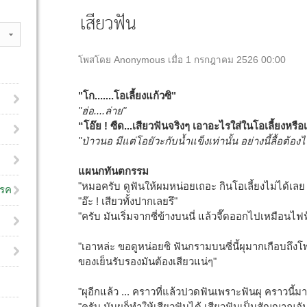
เสียวฟัน
โพสโดย Anonymous เมื่อ 1 กรกฎาคม 2526 00:00
"โก.......โอเลี้ยงแก้วซิ"
"ฮ่อ....ล่าย"
“โอ๊ย ! ซืด...เสียวฟันจริงๆ เอาอะไรใส่ในโอเลี้ยงหรื
"ป่าวนอ มีแต่โอยัวะกับน้ำแข็งเท่านั้น อย่างนี้ลื้อต้
แผนกทันตกรรม
"หมอครับ ดูฟันให้ผมหน่อยเถอะ กินโอเลี้ยงไม่ได้เลย 
โรค
"อ๊ะ ! เสียวทั้งปากเลยรึ"
"ครับ มันเริ่มจากซี่ข้างบนนี่ แล้วจี๊ดออกไปเหมือนไฟ
"เอาหล่ะ ขอดูหน่อยซิ ฟันกรามบนซี่นี้ผุมากเกือบถึง
ของเย็นรับรองมันต้องเสียวแน่ๆ"
"ผุอีกแล้ว ... คราวที่แล้วปวดฟันเพราะฟันผุ คราวนี้ม
"ครับ มันผุก็ทำให้เสียวฟันได้ เสียวฟันเป็นสัญญาณอันตร