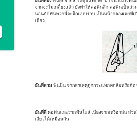
อันที่สอง
ฟันสึกจากสาเหตุอื่นใดก็ตาม เช่น แปรงฟั
จากจะไม่เกลี้ยงแล้ว ยังทำให้คอฟันสึก คอฟันเป็นส่วนท
นอนกัดฟันพวกนี้จะสึกแบบราบ เป็นหน้ากลองเลยทีเดียว 
เดียว
อันที่สาม
ฟันบิ่น จากสาเหตุถูกกระแทกหกล้มหรือกัด
อันที่สี่
คอฟันและรากฟันโผล่ เนื่องจากเหงือกล่น ส่วนใ
เสียวได้เหมือนกัน