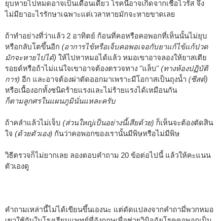
ยุบหายไปหมดอาจเป็นเดือนเดียว โรคนี้อาจเกิดจากเชื้อไวรัส จึง
ไม่มียาอะไรรักษาเฉพาะแต่เวลาหายมักจะหายขาดเลย
ถ้าทำอย่างที่ว่าแล้ว 2 อาทิตย์ ก้อนที่คอหรือคอพอกที่เห็นนั้นไม่ยุบ
หรือกลับโตขึ้นอีก
(อาการไข้หรือเจ็บคอพอเจอกับยาแก้ไข้แก้ปวด
มักจะหายไปได้)
ให้ไปหาหมอได้แล้ว หมอเขาอาจลองให้ยาสเตีย
รอยด์หรือถ้าไม่แน่ใจเขาอาจต้องตรวจทาง "แล็บ"
(ทางห้องปฏิบัติ
การ)
อีก และอาจต้องผ่าตัดออกมาเพราะมีโอกาสเป็นถุงน้ำ
(ซีสต์)
หรือเนื้องอกทั้งชนิดร้ายแรงและไม่ร้ายแรงได้เหมือนกัน
ก็ตามลูกศรในแผนภูมินั่นแหละครับ
ถ้าคลำแล้วไม่เจ็บ
(ส่วนใหญ่เป็นอย่างนี้เสียด้วย)
ก็เห็นจะต้องตัดสิน
ใจ
(ด้วยตัวเอง)
กันว่าคอพอกของเรานั้นมีพิษหรือไม่มีพิษ
วิธีตรวจก็ไม่ยากเลย ลองตอบคำถาม 20 ข้อต่อไปนี้ แล้วให้คะแนน
ตัวเองดู
คำถามเหล่านี้ไม่ได้เขียนขึ้นเองนะ แต่ดัดแปลงจากคำถามี่พวกหมอ
เขาใช้กันในโรงเรียนแพทย์ที่อังกฤษเพื่อช่วยวินิจฉัยโรคคอพอกเป็น