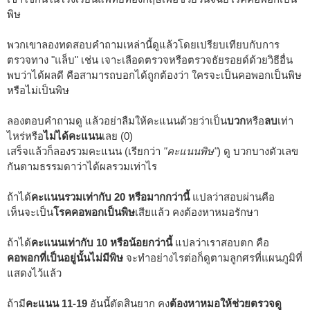
พิษ
พวกเขาลองทดสอบคำถามเหล่านี้ดูแล้วโดยเปรียบเทียบกับการ
ตรวจทาง "แล็บ" เช่น เจาะเลือดตรวจหรือตรวจธัยรอยด์ด้วยวิธีอื่น
พบว่าได้ผลดี คือสามารถบอกได้ถูกต้องว่า ใครจะเป็นคอพอกเป็นพิษ
หรือไม่เป็นพิษ
ลองตอบคำถามดู แล้วอย่าลืมให้คะแนนด้วยว่าเป็น
บวก
หรือ
ลบ
เท่า
ไหร่หรือ
ไม่ได้คะแนน
เลย (0)
เสร็จแล้วก็ลองรวมคะแนน (เรียกว่า
"คะแนนพิษ"
) ดู บวกบางตัวเลข
กันตามธรรมดาว่าได้ผลรวมเท่าไร
ถ้าได้
คะแนนรวมเท่ากับ 20 หรือมากกว่านี้
แปลว่าสอบผ่านคือ
เห็นจะเป็น
โรคคอพอกเป็นพิษ
เสียแล้ว คงต้องหาหมอรักษา
ถ้าได้
คะแนนเท่ากับ 10 หรือน้อยกว่านี้
แปลว่าเราสอบตก คือ
คอพอกที่เป็นอยู่นั้นไม่มีพิษ
จะทำอย่างไรต่อก็ดูตามลูกศรที่แผนภูมิที่
แสดงไว้แล้ว
ถ้ามี
คะแนน 11-19
อันนี้ตัดสินยาก คง
ต้องหาหมอให้ช่วยตรวจดู