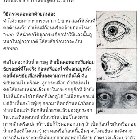
โตเนื่องจากการกินดีอยู่ดีเกินไปก็ได้
วิธีตรวจคอพอกด้วยตนเอง
ทำได้ง่ายมาก หากระจกมา 1 บาน ส่องให้เห็นที่
คอด้านหน้า ถ้าเห็นมีก้อนหรือคล้ายมีอะไรมา
"พอก"
ที่หน้าคอใต้ลูกกระเดือกทำให้แถวนั้นดู
หนาใหญ่กว่าปกติ ให้สงสัยก่อนว่าจะเป็น
คอพอก
ต่อไปลองกลืนน้ำลายดู
ถ้าเป็นคอพอกหรือต่อม
ธัยรอยด์ที่โตจริง ก้อนหรืออะไรที่พอกอยู่หน้า
คอนี้มันขยับเลื่อนขึ้นลงตามการกลืนได้
คือ
ขยับตามไปพร้อมๆ ลูกกระเดือก ถ้ายังเห็นไม่
ชัดให้แหงนหน้าแล้วมองในกระจกดูอีกที ถ้ายัง
ไม่เห็นมีอะไรโตที่คอก็เลิกดูได้ ไม่มีคอพอกแน่
แต่ถ้าเห็นอะไรตุ่ยๆ ออกมาที่คอด้านหน้าก็ลอง
ทำเหมือนเก่า คือกลืนน้ำลายแล้วมองดูกระจก
ในขณะที่แหงนหน้านั้นว่ามันขยับขึ้นลงตาม
การกลืนหรือเปล่าถ้าขยับก็ใช่คอพอกแน่ๆ ถ้าเป็นก้อนไขมันหรือต่อม
น้ำเหลืองที่โตแถวข้างๆ คอหรือก้อนเนื้ออื่นๆ จะไม่ขยับตามจังหวะ
การกลืน เพราะฉะนั้นก็แยกจากคอพอกได้ง่าย ถ้าตรวจแล้วพบว่าตัว