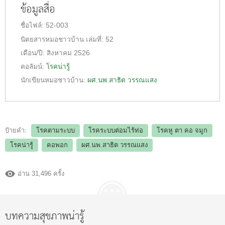
ข้อมูลสื่อ
ชื่อไฟล์:
52-003
นิตยสารหมอชาวบ้าน
เล่มที่:
52
เดือน/ปี:
สิงหาคม 2526
คอลัมน์:
โรคน่ารู้
นักเขียนหมอชาวบ้าน:
ผศ.นพ.สาธิต วรรณแสง
ป้ายคำ:
โรคตามระบบ
โรคระบบต่อมไร้ท่อ
โรคหู ตา คอ จมูก
โรคน่ารู้
คอพอก
ผศ.นพ.สาธิต วรรณแสง
อ่าน 31,496 ครั้ง
บทความสุขภาพน่ารู้