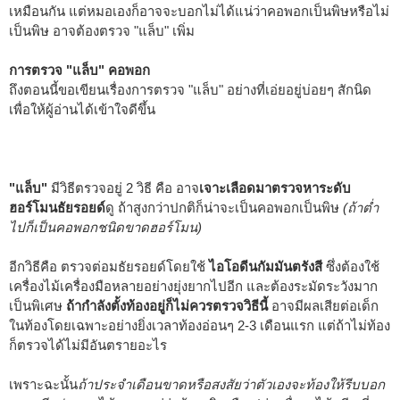
เหมือนกัน แต่หมอเองก็อาจจะบอกไม่ได้แน่ว่าคอพอกเป็นพิษหรือไม่
เป็นพิษ อาจต้องตรวจ "แล็บ" เพิ่ม
การตรวจ "แล็บ" คอพอก
ถึงตอนนี้ขอเขียนเรื่องการตรวจ "แล็บ" อย่างที่เอ่ยอยู่บ่อยๆ สักนิด
เพื่อให้ผู้อ่านได้เข้าใจดีขึ้น
"แล็บ"
มีวิธีตรวจอยู่ 2 วิธี คือ อาจ
เจาะเลือดมาตรวจหาระดับ
ฮอร์โมนธัยรอยด์
ดู ถ้าสูงกว่าปกติก็น่าจะเป็นคอพอกเป็นพิษ
(ถ้าต่ำ
ไปก็เป็นคอพอกชนิดขาดฮอร์โมน)
อีกวิธีคือ ตรวจต่อมธัยรอยด์โดยใช้
ไอโอดีนกัมมันตรังสี
ซึ่งต้องใช้
เครื่องไม้เครื่องมือหลายอย่างยุ่งยากไปอีก และต้องระมัดระวังมาก
เป็นพิเศษ
ถ้ากำลังตั้งท้องอยู่ก็ไม่ควรตรวจวิธีนี้
อาจมีผลเสียต่อเด็ก
ในท้องโดยเฉพาะอย่างยิ่งเวลาท้องอ่อนๆ 2-3 เดือนแรก แต่ถ้าไม่ท้อง
ก็ตรวจได้ไม่มีอันตรายอะไร
เพราะฉะนั้น
ถ้าประจำเดือนขาดหรือสงสัยว่าตัวเองจะท้องให้รีบบอก