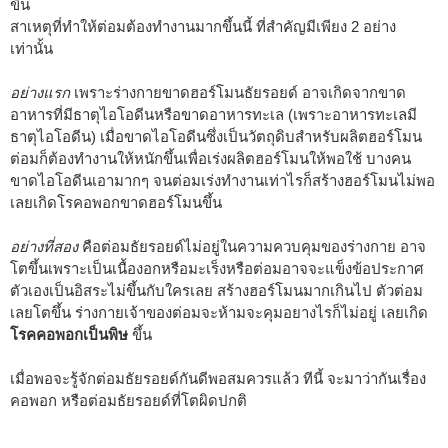
ขึ้น
สาเหตุที่ทำให้ต่อมต้องทำงานมากขึ้นนี้ ที่สำคัญมีเพียง 2 อย่าง
เท่านั้น
อย่างแรก
เพราะร่างกายขาดฮอร์โมนธัยรอยด์ อาจเกิดจากขาด
อาหารที่มีธาตุไอโอดีนหรือขาดอาหารทะเล (เพราะอาหารทะเลมี
ธาตุไอโอดีน) เมื่อขาดไอโอดีนซึ่งเป็นวัตถุดิบสำหรับผลิตฮอร์โมน
ต่อมก็ต้องทำงานให้หนักขึ้นเพื่อเร่งผลิตฮอร์โมนให้พอใช้ บางคน
ขาดไอโอดีนเอามากๆ จนต่อมเร่งทำงานเท่าไรก็สร้างฮอร์โมนไม่พอ
เลยเกิดโรคอพอกขาดฮอร์โมนขึ้น
อย่างที่สอง
คือต่อมธัยรอยด์ไม่อยู่ในความควบคุมของร่างกาย อาจ
โตขึ้นเพราะเป็นเนื้องอกหรือมะเร็งหรือต่อมอาจจะแข็งข้อประกาศ
ตัวเองเป็นอิสระไม่ขึ้นกับใครเลย สร้างฮอร์โมนมากเกินไป ตัวต่อม
เลยโตขึ้น ร่างกายเจ้าของต่อมจะห้ามจะคุมอยางไรก็ไม่อยู่ เลยเกิด
โรคคอพอกเป็นพิษ
ขึ้น
เมื่อพอจะรู้จักต่อมธัยรอยด์กันดีพอสมควรแล้ว ทีนี้ จะมาว่ากันเรื่อง
คอพอก หรือต่อมธัยรอยด์ที่โตผิดปกติ