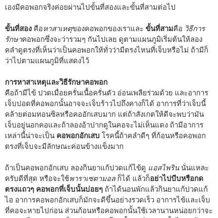
เองมีคอพอกจริงค่อยผ่านไปขั้นที่สองและขั้นที่สามต่อไป
ขั้นที่สอง
คือ
หาสาเหตุ
ของคอพอกของเราและ
ขั้นที่สาม
คือ
วิธีการ
รักษา
คอพอกซึ่งจะว่ารวมๆ กันไปเลย ดูตามแผนภูมิเริ่มต้นให้ลอง
คลำดูตรงที่เห็นว่าเป็นคอพอกให้ทั่วว่ามีตรงไหนที่เจ็บหรือไม่ ถ้ามีก็
ว่าไปตามแผนภูมิที่แสดงไว้
การหาสาเหตุและวิธีรักษาคอพอก
คือถ้ามีไข้ ปวดเมื่อยครั่นเนื้อครั่นตัว อ่อนเพลียร่วมด้วย และอาการ
เจ็บปอดที่คอพอกนั้นอาจจะเจ็บร้าวไปถึงคางก็ได้ อาการที่ว่าเจ็บนี้
คล้ายต่อมทอนซิลหรือคออักเสบมาก แต่ถ้าสังเกตให้ดีจะพบว่ามัน
เจ็บอยู่นอกคอและถ้าลองอ้าปากดูในคอจะไม่เห็นแดง ถ้ามีอาการ
เหล่านี้น่าจะเป็น
คอพอกอักเสบ
โรคนี้ถ้าคลำดีๆ ที่ก้อนหรือคอพอก
ตรงที่เจ็บจะมีลักษณะค่อนข้างแข็งมาก
ถ้าเป็นคอพอกอักเสบ ลองกินยาแก้ปวดแก้ไข้ดู
แอสไพริน
นั่นแหละ
ครับดีที่สุด หรือจะใช้
พาราเซตามอล
ก็ได้ แล้วก็
อย่าไปบีบหรือกด
ตรงแถวๆ คอพอกที่เจ็บนั้นบ่อยๆ
ถ้าได้นอนพักแล้วกินยาแก้ปวดแก้
ไอ อาการคอพอกอักเสบก็มักจะดีขึ้นอย่างรวดเร็ว อาการไข้และเจ็บ
ที่คอจะหายไปก่อน ส่วนก้อนหรือคอพอกนั้นใช้เวลานานหน่อยกว่าจะ