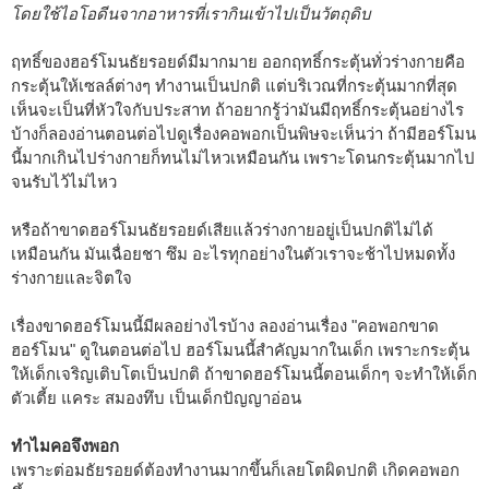
โดยใช้ไอโอดีนจากอาหารที่เรากินเข้าไปเป็นวัตถุดิบ
ฤทธิ์ของฮอร์โมนธัยรอยด์มีมากมาย ออกฤทธิ์กระตุ้นทั่วร่างกายคือ
กระตุ้นให้เซลล์ต่างๆ ทำงานเป็นปกติ แต่บริเวณที่กระตุ้นมากที่สุด
เห็นจะเป็นที่หัวใจกับประสาท ถ้าอยากรู้ว่ามันมีฤทธิ์กระตุ้นอย่างไร
บ้างก็ลองอ่านตอนต่อไปดูเรื่องคอพอกเป็นพิษจะเห็นว่า ถ้ามีฮอร์โมน
นี้มากเกินไปร่างกายก็ทนไม่ไหวเหมือนกัน เพราะโดนกระตุ้นมากไป
จนรับไว้ไม่ไหว
หรือถ้าขาดฮอร์โมนธัยรอยด์เสียแล้วร่างกายอยู่เป็นปกติไม่ได้
เหมือนกัน มันเฉื่อยชา ซึม อะไรทุกอย่างในตัวเราจะช้าไปหมดทั้ง
ร่างกายและจิตใจ
เรื่องขาดฮอร์โมนนี้มีผลอย่างไรบ้าง ลองอ่านเรื่อง "คอพอกขาด
ฮอร์โมน" ดูในตอนต่อไป ฮอร์โมนนี้สำคัญมากในเด็ก เพราะกระตุ้น
ให้เด็กเจริญเติบโตเป็นปกติ ถ้าขาดฮอร์โมนนี้ตอนเด็กๆ จะทำให้เด็ก
ตัวเตี้ย แคระ สมองทึบ เป็นเด็กปัญญาอ่อน
ทำไมคอจึงพอก
เพราะต่อมธัยรอยด์ต้องทำงานมากขึ้นก็เลยโตผิดปกติ เกิดคอพอก