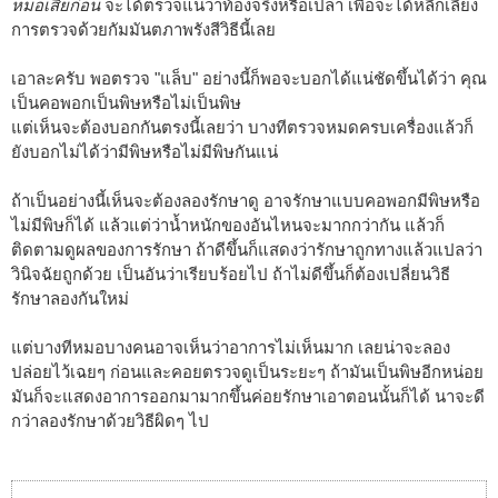
หมอเสียก่อน
จะได้ตรวจแน่ว่าท้องจริงหรือเปล่า เพื่อจะได้หลีกเลี่ยง
การตรวจด้วยกัมมันตภาพรังสีวิธีนี้เลย
เอาละครับ พอตรวจ "แล็บ" อย่างนี้ก็พอจะบอกได้แน่ชัดขึ้นได้ว่า คุณ
เป็นคอพอกเป็นพิษหรือไม่เป็นพิษ
แต่เห็นจะต้องบอกกันตรงนี้เลยว่า บางทีตรวจหมดครบเครื่องแล้วก็
ยังบอกไม่ได้ว่ามีพิษหรือไม่มีพิษกันแน่
ถ้าเป็นอย่างนี้เห็นจะต้องลองรักษาดู อาจรักษาแบบคอพอกมีพิษหรือ
ไม่มีพิษก็ได้ แล้วแต่ว่าน้ำหนักของอันไหนจะมากกว่ากัน แล้วก็
ติดตามดูผลของการรักษา ถ้าดีขึ้นก็แสดงว่ารักษาถูกทางแล้วแปลว่า
วินิจฉัยถูกด้วย เป็นอันว่าเรียบร้อยไป ถ้าไม่ดีขึ้นก็ต้องเปลี่ยนวิธี
รักษาลองกันใหม่
แต่บางทีหมอบางคนอาจเห็นว่าอาการไม่เห็นมาก เลยน่าจะลอง
ปล่อยไว้เฉยๆ ก่อนและคอยตรวจดูเป็นระยะๆ ถ้ามันเป็นพิษอีกหน่อย
มันก็จะแสดงอาการออกมามากขึ้นค่อยรักษาเอาตอนนั้นก็ได้ นาจะดี
กว่าลองรักษาด้วยวิธีผิดๆ ไป