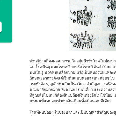
ท่านผู้อ่านก็คงพอจะทราบกันอยู่แล้วว่า โรคในช่องปา
แก่ โรคฟันผุ และโรคเหงือกหรือโรคปริทันต์ (รำมะนาด
ฟันเป็นรู ปวดฟันเหลือกบวม หรือเป็นหนองนั่นแหละครั
ลักษณะอาการตั้งแต่เริ่มต้นแบบค่อยๆ เป็น ค่อยๆ ไป
กระทั่งต้องสูญเสียฟันอันเป็นอวัยวะสำคัญอย่างหนึ่ง
ตามมาอีกมากมาย ทั้งด้านการบดเคี้ยว และความสว
ที่สูญเสียไปนั้น ก็ต้องสิ้นเปลืองเงินทองอีกไม่ใช่น้อ
บางคนที่แทบจะเท่ากับเงินเดือนทั้งเดือนเลยทีเดียว
โรคที่พบบ่อยๆ ในช่องปากและเป็นปัญหาสำคัญของ