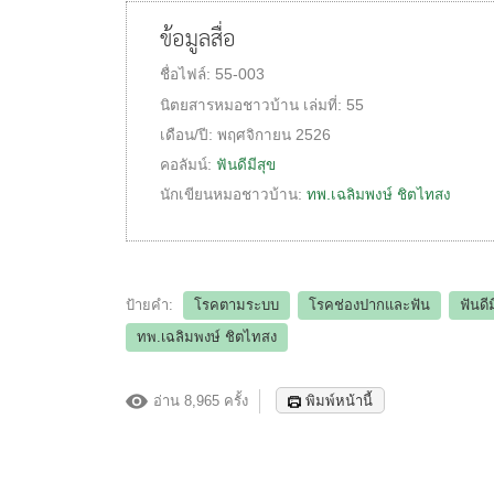
ข้อมูลสื่อ
ชื่อไฟล์:
55-003
นิตยสารหมอชาวบ้าน
เล่มที่:
55
เดือน/ปี:
พฤศจิกายน 2526
คอลัมน์:
ฟันดีมีสุข
นักเขียนหมอชาวบ้าน:
ทพ.เฉลิมพงษ์ ชิตไทสง
ป้ายคำ:
โรคตามระบบ
โรคช่องปากและฟัน
ฟันดี
ทพ.เฉลิมพงษ์ ชิตไทสง
อ่าน 8,965 ครั้ง
พิมพ์หน้านี้