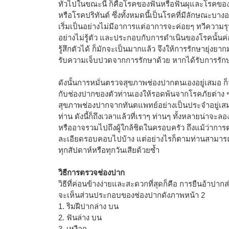
ทั่วไปในขณะนี้ ก็คือโรคของฟันหรือฟันผุและโรคขอ
หรือโรคปริทันต์ ซึ่งทั้งหมดนี้เป็นโรคที่มีลักษณะบาง
เริ่มเป็นอย่างไม่มีอาการแต่อาการจะค่อยๆ ทวีความรุนแ
อย่างไม่รู้ตัว และประกอบกับการดำเนินของโรคนั้นค่
รู้สึกตัวได้ ก็มักจะเป็นมากแล้ว จึงให้การรักษายุ่งยาก
รับความเจ็บปวดจากการรักษาด้วย หากได้รับการรักษ
ดังนั้นการหมั่นตรวจสุขภาพช่องปากตนเองอยู่เสมอ ก็
กับช่องปากของตัวท่านเองให้รอดพ้นจากโรคภัยต่าง 
สุขภาพช่องปากจากทันตแพทย์อย่างเป็นประจำอยู่เสม
ท่าน ดังนี้ก็ถึงเวลาแล้วที่เราๆ ท่านๆ ทั้งหลายน่
หรืออาจรวมไปถึงผู้ใกล้ชิดในครอบครัว ถึงแม้ว่าก
ละเอียดรอบคอบไปบ้าง แต่อย่างไรก็ตามท่านสามาร
ทุกสัปดาห์หรือทุกวันเสียด้วยซ้ำ
วิธีการตรวจช่องปาก
วิธีที่ค่อนข้างง่ายและสะดวกที่สุดก็คือ การยืนอ้า
จะเห็นส่วนประกอบของช่องปากดังภาพหน้า 2
1. ริมฝีปากล่าง บน
2. ฟันล่าง บน
3. เหงือก