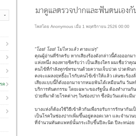
มาดูแลตรวจปากและฟันตนเองกันเ
โพสโดย Anonymous เมื่อ 1 พฤศจิกายน 2526 00:00
"โอย! โอย! ไม่ไหวแล้ว ตายแน่ๆ"
คุณผู้อ่านที่รักครับ หากเสียงร้องดังกล่าวนี้ดังออ
แห่งหนึ่ง ลองทายซิครับว่า เป็นเสียงใคร ผมเชื่อว่าคุณ
คนไข้ที่กำลังทุกข์ทรมานด้วยความเจ็บปวด ปวดฟันก
คงจะแผลงฤทธิ์อะไรกับคนไข้เข้าให้แล้ว เล่นซะร้องลั่
เสียงแบบนี้ก็ดังออกมาจากหมอฟันได้เหมือนกัน วันหน
โรค
บริการทันตกรรม โดยเฉพาะของรัฐนั้น ต้องทำงานกันตั้
ป่วยที่มาด้วยโรคต่างๆ ในช่องปาก ซึ่งนับวันแต่จะมี
บางแห่งก็ต้องใช้วิธีเข้าคิวกันเพื่อรอรับการรักษากันเป
เป็นโรคในช่องปากเพิ่มขึ้นอยู่ตลอดเวลา และจำนวนป
ที่จำนวนทันตแพทย์นั้นกระเถิบขึ้นปีละนิด ปีละหน่อย