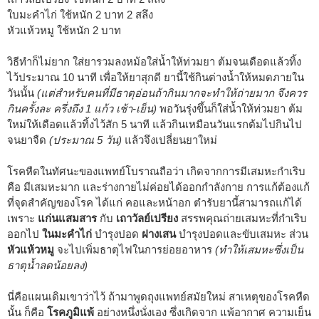
ใบมะคำไก่ ใช้หนัก 2 บาท 2 สลึง
หัวแห้วหมู ใช้หนัก 2 บาท
วิธีทำก็ไม่ยาก ใส่ยารวมลงหม้อใส่น้ำให้ท่วมยา ต้มจนเดือดแล้วทิ้ง
ไว้ประมาณ 10 นาที เพื่อให้ยาสุกดี ยานี้ใช้กินต่างน้ำให้หมดภายใน
วันนั้น
(แต่สำหรับคนที่มีธาตุอ่อนถ้ากินมากจะทำให้ถ่ายมาก จึงควร
กินครั้งละ ครึ่งถึง 1 แก้ว เช้า-เย็น)
พอวันรุ่งขึ้นก็ใส่น้ำให้ท่วมยา ต้ม
ใหม่ให้เดือดแล้วทิ้งไว้สัก 5 นาที แล้วกินเหมือนวันแรกต้มไปกินไป
จนยาจืด
(ประมาณ 5 วัน)
แล้วจึงเปลี่ยนยาใหม่
โรคหืดในทัศนะของแพทย์โบราณถือว่า เกิดจากการมีเสมหะกำเริบ
คือ มีเสมหะมาก และร่างกายไม่ค่อยได้ออกกำลังกาย การแก้ต้องแก้
ที่จุดสำคัญของโรค ได้แก่ คอและหน้าอก ตำรับยานี้สามารถแก้ได้
เพราะ
แก่นแสมสาร
กับ
เถาวัลย์เปรียง
สรรพคุณถ่ายเสมหะที่กำเริบ
ออกไป
ในมะคำไก่
บำรุงปอด
ฝางเสน
บำรุงปอดและขับเสมหะ ส่วน
หัวแห้วหมู
จะไปเพิ่มธาตุไฟในการย่อยอาหาร
(ทำให้เสมหะซึ่งเป็น
ธาตุน้ำลดน้อยลง)
นี่คือแผนเดิมเขาว่าไว้ ถ้ามาพูดถุงแพทย์สมัยใหม่ สาเหตุของโรคหืด
นั้น ก็คือ
โรคภูมิแพ้
อย่างหนึ่งนั่งเอง ซึ่งเกิดจาก แพ้อากาศ ความเย็น