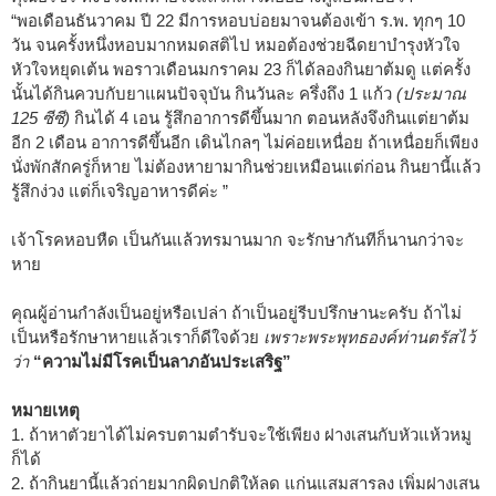
“พอเดือนธันวาคม ปี 22 มีการหอบบ่อยมาจนต้องเข้า ร.พ. ทุกๆ 10
วัน จนครั้งหนึ่งหอบมากหมดสติไป หมอต้องช่วยฉีดยาบำรุงหัวใจ
หัวใจหยุดเต้น พอราวเดือนมกราคม 23 ก็ได้ลองกินยาต้มดู แต่ครั้ง
นั้นได้กินควบกับยาแผนปัจจุบัน กินวันละ ครึ่งถึง 1 แก้ว
(ประมาณ
125 ซีซี)
กินได้ 4 เอน รู้สึกอาการดีขึ้นมาก ตอนหลังจึงกินแต่ยาต้ม
อีก 2 เดือน อาการดีขึ้นอีก เดินไกลๆ ไม่ค่อยเหนื่อย ถ้าเหนื่อยก็เพียง
นั่งพักสักครู่ก็หาย ไม่ต้องหายามากินช่วยเหมือนแต่ก่อน กินยานี้แล้ว
รู้สึกง่วง แต่ก็เจริญอาหารดีค่ะ ”
เจ้าโรคหอบหืด เป็นกันแล้วทรมานมาก จะรักษากันทีก็นานกว่าจะ
หาย
คุณผู้อ่านกำลังเป็นอยู่หรือเปล่า ถ้าเป็นอยู่รีบปรึกษานะครับ ถ้าไม่
เป็นหรือรักษาหายแล้วเราก็ดีใจด้วย
เพราะพระพุทธองค์ท่านตรัสไว้
ว่า
“ความไม่มีโรคเป็นลาภอันประเสริฐ”
หมายเหตุ
1. ถ้าหาตัวยาได้ไม่ครบตามตำรับจะใช้เพียง ฝางเสนกับหัวแห้วหมู
ก็ได้
2. ถ้ากินยานี้แล้วถ่ายมากผิดปกติให้ลด แก่นแสมสารลง เพิ่มฝางเสน