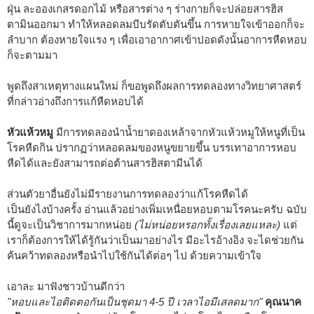
ฝุ่น ละอองเกสรดอกไม้ หรือสารต่าง ๆ ร่างกายก็จะปล่อยสารฮิส
ตามินออกมา ทำให้หลอดลมบีบรัดตับตันขึ้น การหายใจเข้าออกก็จะ
ลำบาก ต้องหายใจแรง ๆ เพื่อเอาอากาศเข้าปอดดังนั้นอาการหืดหอบ
ก็จะตามมา
พูดถึงสาเหตุทางแผนใหม่ ก็ขอพูดถึงผลการทดลองทางวิทยาศาสตร์
ที่กล่าวอ่างถึงการแก้หืดหอบได้
หัวแห้วหมู
มีการทดลองนำน้ำยาดองเหล้าจากหัวแห้วหมูให้หนูที่เป็น
โรคหืดกิน ปรากฏว่าหลอดลมของหนูขยายขึ้น บรรเทาอาการหอบ
หืดได้และยังสามารถต่อต้านสารฮิสตามีนได้
ส่วนตัวยาอื่นยังไม่มีรายงานการทดลองว่าแก้โรคหืดได้
เป็นยังไงบ้างครั้ง อ่านแล้วอย่างเพิ่มเหนื่อยหอบตามโรคนะครับ ฉบับ
นี้ดูจะเป็นวิชาการมากหน่อย
(ไม่หน่อยหรอกทั้งเรื่องเลยแหละ)
แต่
เราก็ต้องการให้ได้รู้กันว่าเป็นมาอย่างไร มีอะไรอ้างอิง จะไดช่วยกัน
ค้นคว้าทดลองหรือนำไปใช้กันได้ต่อๆ ไป ด้วยความเข้าใจ
เอาละ มาฟังชาวบ้านดีกว่า
"หอบและไอติดตอกันเป็นชุดมา 4-5 ปี เวลาไอมีเสลดมาก"
คุณนาค