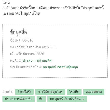
แทน
3. ถ้ากินยาตำรับนี้สัก 1 เดือนแล้วอาการยังไม่ดีขึ้น ให้หยุดกินยานี้
เพราะยาคงไม่ถูกกับโรค
ข้อมูลสื่อ
ชื่อไฟล์:
56-010
นิตยสารหมอชาวบ้าน
เล่มที่:
56
เดือน/ปี:
ธันวาคม 2526
คอลัมน์:
ประสบการณ์รอบทิศ
นักเขียนหมอชาวบ้าน:
ภก.สุพจน์ อัศวพันธุ์ธนกุล
ป้ายคำ:
โรคเรื้อรัง
การใช้ยาสมุนไพร
โรคหืด
ดูแลสุขภาพ
ประสบการณ์รอบทิศ
หืด
ภก.สุพจน์ อัศวพันธุ์ธนกุล