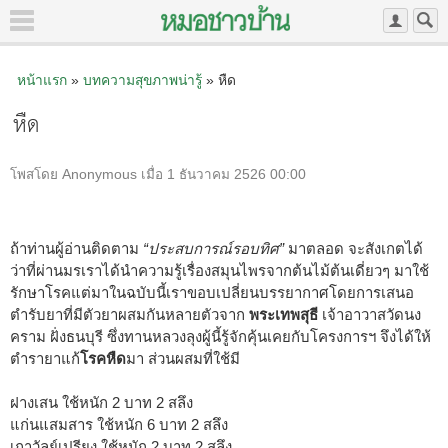
หน้าแรก
»
บทความสุขภาพน่ารู้
» หืด
หืด
โพสโดย Anonymous เมื่อ 1 ธันวาคม 2526 00:00
ถ้าท่านผู้อ่านติดตาม
“ประสบการณ์รอบทิศ”
มาตลอด จะสังเกตได้
ว่าที่ผ่านมรเราได้นำความรู้เรื่องสมุนไพรจากต้นไม้ต้นเดี่ยวๆ มาใช้
รักษาโรคแต่มาในฉบับนี้เราขอบเปลี่ยนบรรยากาศโดยการเสนอ
ตำรับยาที่มีตัวยาผสมกันหลายตัวจาก
พระเทพสุธี
เจ้าอาวาสวัดนง
คราม ฝั่งธนบุรี ซึ่งทานหลวงลุงผู้นี้รู้จักคุ้นเคยกับโครงการฯ จึงได้ให้
ตำรายาแก้
โรคหืด
มา ส่วนผสมที่ใช้มี
ฝางเสน ใช้หนัก 2 บาท 2 สลึง
แก่นแสมสาร ใช้หนัก 6 บาท 2 สลึง
เถาวัลย์เปรียง ใช้หนัก 2 บาท 2 สลึง