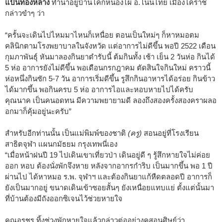
แป้นทองหลาง
ทำนาอยู่บ้านโคกหนองไผ่ อ.โนนไทย เมืองโคราช
กล่าวขำๆ ว่า
“ครั้นจะเดินไปไหมมาไหนก็เหนื่อย ตอนเป็นใหม่ๆ ก็หาหมอตม
คลินิกตามโรงพยาบาลในจังหวัด แต่อาการไม่ดีขึ้น พอปี 2522 เดือน
กุมภาพันธุ์ หันมาลองกินยาตำรับนี้ ต้มกินทั้ง เช้า เย็น 2 วันห่อ กินได้
5 ห่อ อาการยังไม่ดีขึ้น พอเดือนกรกฎาคม ตัดสินใจกินใหม่ คราวนี้
ห่อหนึ่งกินซัก 5-7 วัน อาการเริ่มดีขึ้น รูสึกกินอาหารได้อร่อย กินข้าว
ได้มากขึ้น พอกินครบ 5 ห่อ อาการไอและหอบหายไปได้ครับ
คุณนาค เป็นคนอดทน มีความพยายามดี ลองถึงสองครั้งสองคราผลอ
อกมาก็คุ้มอยู่นะครับ”
สำหรับอีกท่านนั้น เป็นแม่พิมพ์ของชาติ
(ครู)
สอนอยู่ที่โรงเรียน
สาธิตจุฬา แผนกมัธยม กรุงเทพนี่เอง
“เมื่อหน้าฝนปี 19 ไปเดินเขาเที่ยวป่า เดินอยู่ดี ๆ รู้สึกหายใจไม่ค่อย
ออก หอบ ต้องนั่งพักจึงหาย หลังจากอากรกำริบ เป็นมากขึ้น พอ 1 ปี
ผ่านไป ได้หาหมอ ร.พ. จุฬาฯ และต้องกินยาแก้หืดตลอดปี อาการก็
ยังเป็นมากอยู่ ขนาดเดินเข้าซอยสั้นๆ ยังเหนื่อยแทบแย่ ตั้งแต่นั้นมา
ที่บ้านต้องมีถังออกซิเจนไว้ช่วยหายใจ
คุณอรชร ทิ้งช่วงพักหายใจแล้วกล่าวต่ออย่างคูสอนศิษย์ว่า