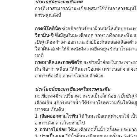
ประโยชน์ของมะเขือเทศ
การที่เราสามารถนำมะเขือเทศมาใช้เป็นอาหารสมุนไพร
สรรพคุณดังนี้
กรดนิโคตินิค
ช่วยป้องกันรักษาผิวหนังให้เยื่อบุกระ
วิตามิน-ซี
ซึ่งมีสูงในมะเขือเทศ รักษาเหงือกและฟั
เปิด)
เลือดกำเดาออก และช่วยป้องกันหลอดเลือดต่าง
วิตามิน-เอ
ทำให้ผิวหนังมีความยืดหยุ่น รักษาโรคตา
ปกติ
กรดมาลิคและกรดซิตริก
จะช่วยน้ำย่อยในกระเพาะอา
มัน มีอาการเลี่ยน ให้กินมะเขือเทศ เพราะนอกจากจะ
อาการท้องอืด อาหารไม่ย่อยอีกด้วย
ประโยชน์ของมะเขือเทศในทรรศนะจีน
มะเขือเทศมีรสเปรี้ยวหวาน รสเย็นเล็กน้อย
(เป็นยิน)
ม
เลือดเย็น แก้กระหายน้ำ ใช้รักษาโรคความด้นโลหิต
ปากขม เป็นต้น
1. เลือดออกตามไรฟัน
ให้กินมะเขือเทศต่างผลไม้ เป
อาการดังกล่าวก็จะหายไป
2. อาหารไม่ย่อย
ใช้มะเขือเทศคั้นน้ำ ครั้งละ ประมาณคร
3. ปากเป็นแผล
ใช้น้ำคั้นมะเขือเทศ อมครั้งละ 3-45 น