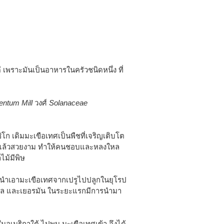
ดี เพราะมันเป็นอาหารในครัวชนิดหนึ่ง ที่
entum Mill
วงศ์
Solanaceae
โก เดิมมะเขือเทศเป็นพืชที่เจริญเติบโต
อกแล้วสวยงาม ทำให้คนชอบและหลงใหล
ไม้มีพิษ
นำเอามะเขือเทศจากเปรูไปปลูกในยุโรป
งเศล และเยอรมัน ในระยะแรกมีการนำมา
อเมริกาใต้ ไปพบ มะเขือเทศเข้า จึงได้