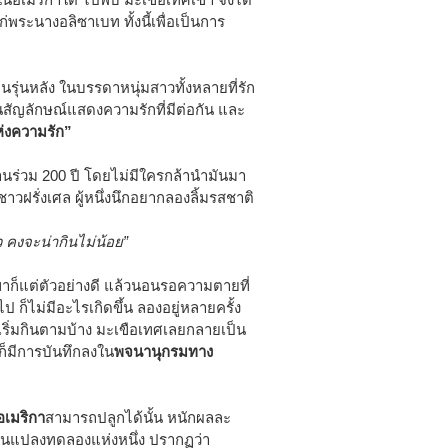
พระนางอลิซาเบท ทั้งนี้เพื่อเป็นการ
ุ่นหลัง ในบรรดาหนุ่มสาวทั้งหลายที่รัก
สัญลักษณ์แสดงความรักที่มีต่อกัน และ
่งความรัก”
นร่วม 200 ปี โดยไม่มีใครกล้านำมันมา
วฝรั่งเศล ผู้หนึ่งนึกอยากลองลิ้มรสชาติ
ว คงจะน่ากินไม่น้อย”
ขาก็แต่ตัวอย่างดี แล้วนอนรอความตายที่
ไป ก็ไม่มีอะไรเกิดขึ้น ลองอยู่หลายครั้ง
็เริ่มกินตามบ้าง มะเขือเทศเลยกลายเป็น
ก็มีการบันทึกลงใน
พจนานุกรมทาง
อเมริกา
สามารถปลูกได้นั้น หนักผลละ
ในแปลงทดลองแห่งหนึ่ง ปรากฏว่า