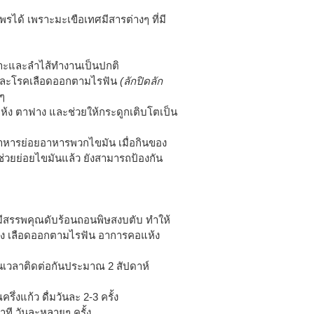
ได้ เพราะมะเขือเทศมีสารต่างๆ ที่มี
เพาะและลำไส้ทำงานเป็นปกติ
น และโรคเลือดออกตามไรฟัน
(ลักปิดลัก
ๆ
แห้ง ตาฟาง และช่วยให้กระดูกเติบโตเป็น
หารย่อยอาหารพวกไขมัน เมื่อกินของ
ช่วยย่อยไขมันแล้ว ยังสามารถป้องกัน
ีสรรพคุณดับร้อนถอนพิษสงบตับ ทำให้
สูง เลือดออกตามไรฟัน อาการคอแห้ง
็นเวลาติดต่อกันประมาณ 2 สัปดาห์
ึ่งแก้ว ดื่มวันละ 2-3 ครั้ง
าที วันละหลายๆ ครั้ง