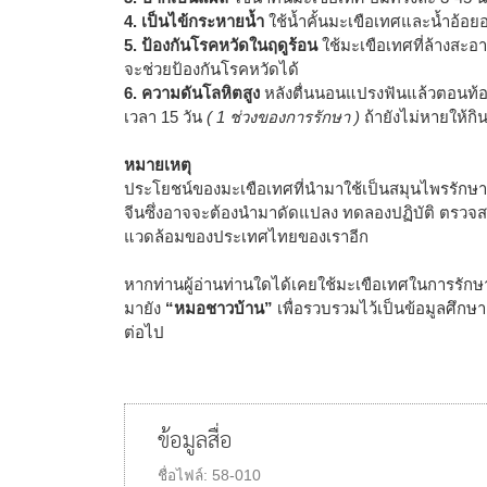
4. เป็นไข้กระหายน้ำ
ใช้น้ำคั้นมะเขือเทศและน้ำอ้อย
5. ป้องกันโรคหวัดในฤดูร้อน
ใช้มะเขือเทศที่ล้างสะอา
จะช่วยป้องกันโรคหวัดได้
6. ความดันโลหิตสูง
หลังตื่นนอนแปรงฟันแล้วตอนท้องว
เวลา 15 วัน
( 1 ช่วงของการรักษา )
ถ้ายังไม่หายให้กิ
หมายเหตุ
ประโยชน์ของมะเขือเทศที่นำมาใช้เป็นสมุนไพรรักษ
จีนซึ่งอาจจะต้องนำมาดัดแปลง ทดลองปฏิบัติ ตรวจสอ
แวดล้อมของประเทศไทยของเราอีก
หากท่านผู้อ่านท่านใดได้เคยใช้มะเขือเทศในการรั
มายัง
“หมอชาวบ้าน”
เพื่อรวบรวมไว้เป็นข้อมูลศึก
ต่อไป
ข้อมูลสื่อ
ชื่อไฟล์:
58-010