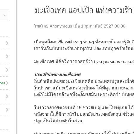
มะเขือเทศ แอปเปิล แห่งความรัก
โพสโดย Anonymous เมื่อ 1 กุมภาพันธ์ 2527 00:00
เมื่อพูดถึงมะเขือเทศ เราๆ ท่านๆ ทั้งหลายก็คงจะรู้จัก
เรากินกันเป็นประจำแทบทุกวัน และแทบทุกครัวเรือน
มะเขือเทศ มีชื่อวิทยาศาสตร์ว่า
Lycopersicum escul
ประวัติย่อของมะเขือเทศ
ถิ่นกำเนิดเดิมของมะเขือเทศคือ ประเทศเปรูและเม็กซิ
โรค
ในป่าเขา แม้มะเขือเทศจะเป็นผลไม้ที่ดูจากภายน
แต่ก็ไม่มีใครกล้าพอที่จะลิ้มรสมัน เพราะคิดว่า เป็นผล
ในราวกลางศตวรรษที่ 15 ชาวสเปญและโปรตุเกส ได้
หลังจากนั้นก็มีการนำไปปลูกยังประเทศอังกฤษ ฝรั่
ปลูกเป็นไม้ประดับในสวน
ต่อมาพระสวามีของพระนางอลิซาเบธได้ไปท่องเที่ยวใน