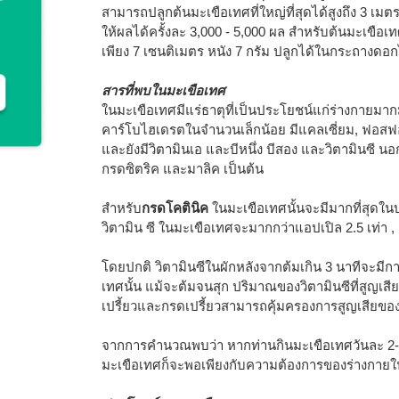
สามารถปลูกต้นมะเขือเทศที่ใหญ่ที่สุดได้สูงถึง 3 เมต
ให้ผลได้ครั้งละ 3,000 - 5,000 ผล สำหรับต้นมะเขือเทศท
เพียง 7 เซนติเมตร หนัง 7 กรัม ปลูกได้ในกระถางดอก
สารที่พบในมะเขือเทศ
ในมะเขือเทศมีแร่ธาตุที่เป็นประโยชน์แก่ร่างกายมาก
คาร์โบไฮเดรตในจำนวนเล็กน้อย มีแคลเซี่ยม, ฟอสฟอร
และยังมีวิตามินเอ และบีหนึ่ง บีสอง และวิตามินซี นอ
กรดซิตริค และมาลิค เป็นต้น
สำหรับ
กรดโคตินิค
ในมะเขือเทศนั้นจะมีมากที่สุดใ
วิตามิน ซี ในมะเขือเทศจะมากกว่าแอปเปิล 2.5 เท่า ,
โดยปกติ วิตามินซีในผักหลังจากต้มเกิน 3 นาทีจะมีกา
เทศนั้น แม้จะต้มจนสุก ปริมาณของวิตามินซีที่สูญเสียก
เปรี้ยวและกรดเปรี้ยวสามารถคุ้มครองการสูญเสียของว
จากการคำนวณพบว่า หากท่านกินมะเขือเทศวันละ 2-3 ผ
มะเขือเทศก็จะพอเพียงกับความต้องการของร่างกายใน