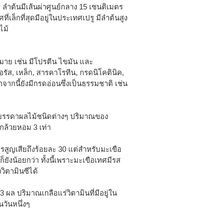
ร ลำต้นมีเส้นผ่าศูนย์กลาง 15 เซนติเมตร
ี่เล็กที่สุดมีอยู่ในประเทศเปรู มีลำต้นสูง
ไม้
มาย เช่น มีโปรตีน ไขมัน และ
ัส, เหล็ก, สารคาโรทีน, กรดนิโคตินิค,
กจากนี้ยังมีกรดอ่อนซึ่งเป็นธรรมชาติ เช่น
นบรรดาผลไม้ชนิดต่างๆ ปริมาณของ
 กล้วยหอม 3 เท่า
รสูญเสียถึงร้อยละ 30 แต่สำหรับมะเขือ
็ยังน้อยกว่า ทั้งนี้เพราะมะเขือเทศมีรส
ิตามินซีได้
ล ปริมาณเกลือแร่วิตามินที่มีอยู่ใน
วันหนึ่งๆ