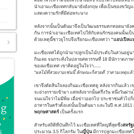
นำเอามะเขือเทศกลับมายังอังกฤษ เพื่อเป็นของขวัญแก่
แสดงความรักที่มีต่อพระนาง
หลังจากนั้นเป็นต้นมาจึงเป็นวัฒนธรรมตกทอดมายังคนร
กัน การนำเอามะเขือเทศไปให้กับคนรักของคนนั้นเป็น
ด้วยเหตุนี้ชาวยุโรปจึงเรียกมะเขือเทศว่า
“แอปเปิลแห
มะเขือเทศได้ถูกนำมาปลูกเป็นไม้ประดับในสวนอยู่นา
กินเลย จนกระทั่งในปลายศตวรรษที่ 18 มีนักวาดภาพชา
ของมเขือเทศ เขาคิดอยู่ในใจว่า......
“ผลไม้ที่สวยงามเช่นนี้ ลักษณะก็สวยดี ว่าตามเหตุแล้
เขาจึงตัดสินใจลองกินมะเขือเทศดู หลังจากกินแล้ว เ
จะย่างกรายเข้ามา แต่หลังจากนั้นครึ่งวัน หนึ่งวันผ่าน
จนแน่ใจว่าไม่มีพิษ เมื่อข่าวออกไป ประชาชนทั่วไปก
อาหารในครัวตั้งแต่นั้นเป็นต้นมา และในปี ค.ศ.1811 
พฤกษศาสตร์
เป็นครั้งแรก
สำหรับสถิติที่บันทึกไว้ มะเขือเทศที่ใหญ่ที่สุดซึ่ง
สหรัฐ
ประมาณ 3.5 กิโลกรัม ใน
ญี่ปุ่น
มีการปลูกมะเขือเทศ