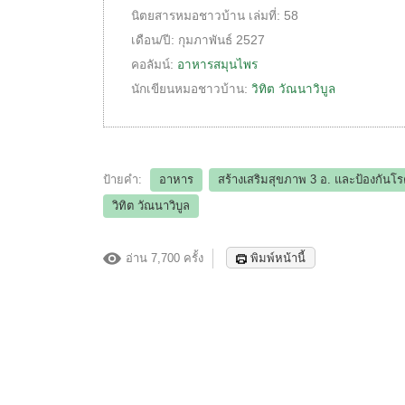
นิตยสารหมอชาวบ้าน
เล่มที่:
58
เดือน/ปี:
กุมภาพันธ์ 2527
คอลัมน์:
อาหารสมุนไพร
นักเขียนหมอชาวบ้าน:
วิทิต วัณนาวิบูล
ป้ายคำ:
อาหาร
สร้างเสริมสุขภาพ 3 อ.​ และป้องกันโ
วิทิต วัณนาวิบูล
อ่าน 7,700 ครั้ง
พิมพ์หน้านี้