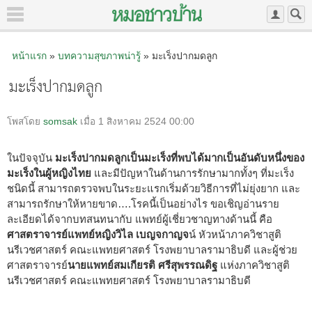
หน้าแรก
»
บทความสุขภาพน่ารู้
» มะเร็งปากมดลูก
มะเร็งปากมดลูก
โพสโดย
somsak
เมื่อ 1 สิงหาคม 2524 00:00
ในปัจจุบัน
มะเร็งปากมดลูกเป็นมะเร็งที่พบได้มากเป็นอันดับหนึ่งของ
มะเร็งในผู้หญิงไทย
และมีปัญหาในด้านการรักษามากทั้งๆ ที่มะเร็ง
ชนิดนี้ สามารถตรวจพบในระยะแรกเริ่มด้วยวิธีการที่ไม่ยุ่งยาก และ
สามารถรักษาให้หายขาด….โรคนี้เป็นอย่างไร ขอเชิญอ่านราย
ละเอียดได้จากบทสนทนากับ แพทย์ผู้เชี่ยวชาญทางด้านนี้ คือ
ศาสตราจารย์แพทย์หญิงวิไล เบญจกาญจ
น์ หัวหน้าภาควิชาสูติ
นรีเวชศาสตร์ คณะแพทยศาสตร์ โรงพยาบาลรามาธิบดี และผู้ช่วย
ศาสตราจารย์
นายแพทย์สมเกียรติ ศรีสุพรรณดิฐ
แห่งภาควิชาสูติ
นรีเวชศาสตร์ คณะแพทยศาสตร์ โรงพยาบาลรามาธิบดี