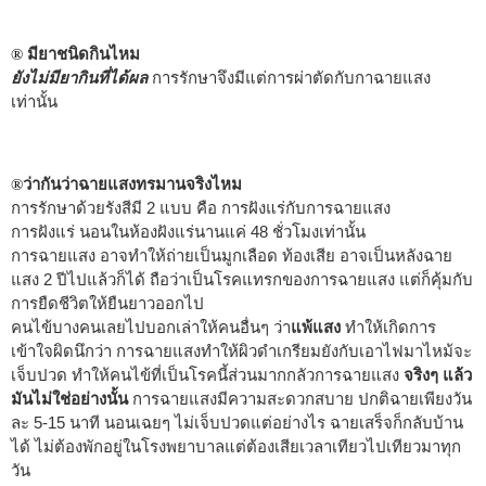
มียาชนิดกินไหม
®
ยังไม่มียากินที่ได้ผล
การรักษาจึงมีแต่การผ่าตัดกับกาฉายแสง
เท่านั้น
ว่ากันว่าฉายแสงทรมานจริงไหม
®
การรักษาด้วยรังสีมี 2 แบบ คือ การฝังแร่กับการฉายแสง
การฝังแร่ นอนในห้องฝังแร่นานแค่ 48 ชั่วโมงเท่านั้น
การฉายแสง อาจทำให้ถ่ายเป็นมูกเลือด ท้องเสีย อาจเป็นหลังฉาย
แสง 2 ปีไปแล้วก็ได้ ถือว่าเป็นโรคแทรกของการฉายแสง แต่ก็คุ้มกับ
การยืดชีวิตให้ยืนยาวออกไป
คนไข้บางคนเลยไปบอกเล่าให้คนอื่นๆ ว่า
แพ้แสง
ทำให้เกิดการ
เข้าใจผิดนึกว่า การฉายแสงทำให้ผิวดำเกรียมยังกับเอาไฟมาไหม้จะ
เจ็บปวด ทำให้คนไข้ที่เป็นโรคนี้ส่วนมากกลัวการฉายแสง
จริงๆ แล้ว
มันไม่ใช่อย่างนั้น
การฉายแสงมีความสะดวกสบาย ปกติฉายเพียงวัน
ละ 5-15 นาที นอนเฉยๆ ไม่เจ็บปวดแต่อย่างไร ฉายเสร็จก็กลับบ้าน
ได้ ไม่ต้องพักอยู่ในโรงพยาบาลแต่ต้องเสียเวลาเทียวไปเทียวมาทุก
วัน