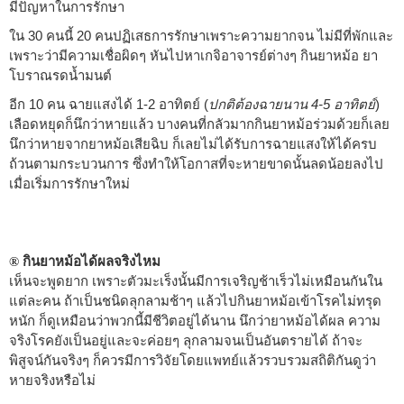
มีปัญหาในการรักษา
ใน 30 คนนี้ 20 คนปฏิเสธการรักษาเพราะความยากจน ไม่มีที่พักและ
เพราะว่ามีความเชื่อผิดๆ หันไปหาเกจิอาจารย์ต่างๆ กินยาหม้อ ยา
โบราณรดน้ำมนต์
อีก 10 คน ฉายแสงได้ 1-2 อาทิตย์ (
ปกติต้องฉายนาน 4-5 อาทิตย์
)
เลือดหยุดก็นึกว่าหายแล้ว บางคนที่กลัวมากกินยาหม้อร่วมด้วยก็เลย
นึกว่าหายจากยาหม้อเสียฉิบ ก็เลยไม่ได้รับการฉายแสงให้ได้ครบ
ถ้วนตามกระบวนการ ซึ่งทำให้โอกาสที่จะหายขาดนั้นลดน้อยลงไป
เมื่อเริ่มการรักษาใหม่
กินยาหม้อได้ผลจริงไหม
®
เห็นจะพูดยาก เพราะตัวมะเร็งนั้นมีการเจริญช้าเร็วไม่เหมือนกันใน
แต่ละคน ถ้าเป็นชนิดลุกลามช้าๆ แล้วไปกินยาหม้อเข้าโรคไม่ทรุด
หนัก ก็ดูเหมือนว่าพวกนี้มีชีวิตอยู่ได้นาน นึกว่ายาหม้อได้ผล ความ
จริงโรคยังเป็นอยู่และจะค่อยๆ ลุกลามจนเป็นอันตรายได้ ถ้าจะ
พิสูจน์กันจริงๆ ก็ควรมีการวิจัยโดยแพทย์แล้วรวบรวมสถิติกันดูว่า
หายจริงหรือไม่