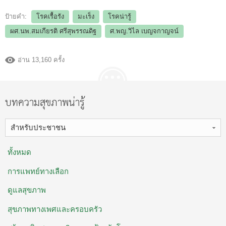
ป้ายคำ:
โรคเรื้อรัง
มะเร็ง
โรคน่ารู้
ผศ.นพ.สมเกียรติ ศรีสุพรรณดิฐ
ศ.พญ.วิไล เบญจกาญจน์
อ่าน 13,160 ครั้ง
บทความสุขภาพน่ารู้
สำหรับประชาชน
ทั้งหมด
การแพทย์ทางเลือก
ดูแลสุขภาพ
สุขภาพทางเพศและครอบครัว