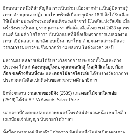
อีกบทบาทหนึ่งที่สำคัญคือ การเป็นล่าม เนื่องจากท่านเป็นผู้มีความรู้
ภาษาอังกฤษและปฏิภาณไหวพริบดีเมื่ออายุเพียง 16 ปี จึงได้รับเลือก
ให้เป็นล่ามประจำพระองค์สมเด็จพระเจ้าซาร์ นิโคลัสแห่งรัสเซีย เมื่อ
ครั้งยังทรงเป็นมกุฎราชกุมารคราวที่เสด็จเมืองไทย พ.ศ.2433 คุณพร
อนงค์ นิยมค้า โฮริคาวา เป็นนักแปลที่มีชื่อเสียงจากการแปลผลงาน
ภาษาญี่ปุ่นและภาษาอังกฤษเป็นภาษาไทย ด้วยผลงานสารคดีและ
วรรณกรรมเยาวชน ซึ่งมากกว่า 40 ผลงาน ในช่วงเวลา 20 ปี
ผลงานแปลหลายเล่มได้รับรางวัลจากการประกวดทั้งในและต่าง
ประเทศ ได้แก่
น้องหนูอยู่ไหน, คุณหมอนักสู้ โนกุจิ ฮิเดโยะ, ก๊อก
ก๊อก ขอค้างคืนหนึ่งนะ
และ
ดอกไม้จากใครเอ่ย
ได้รับรางวัลจากการ
ประกวดหนังสือแปลดีเด่นของกระทรวงศึกษาธิการ
อีกทั้งผลงาน
งานแรกของมีจัง
(2539) และ
ดอกไม้จากใครเอ่ย
(2546) ได้รับ APPA Awards Silver Prize
นอกจากนี้ยังเคยแปลบทภาพยนตร์โทรทัศน์จำนวนหนึ่ง เช่น ไซอิ๋ว
เณรน้อยเจ้าปัญญา นินจาฮาโตริ ฯลฯ
ทั้งนี้คุณพรอนงค์ นิยมค้า โฮริคาวา ยังเป็นหนึ่งในนักเขียนคุณภาพ