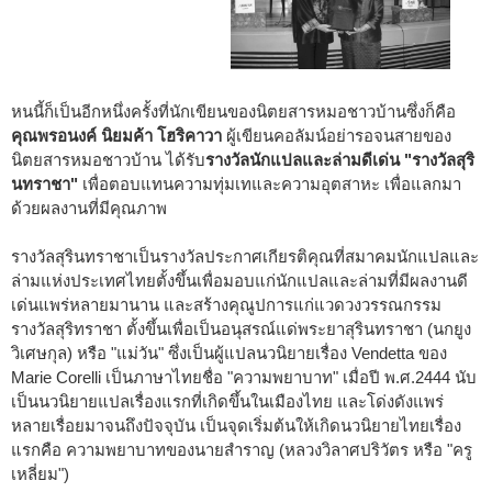
หนนี้ก็เป็นอีกหนึ่งครั้งที่นักเขียนของนิตยสารหมอชาวบ้านซึ่งก็คือ
คุณพรอนงค์ นิยมค้า โฮริคาวา
ผู้เขียนคอลัมน์อย่ารอจนสายของ
นิตยสารหมอชาวบ้าน ได้รับ
รางวัลนักแปลและล่ามดีเด่น "รางวัลสุริ
นทราชา"
เพื่อตอบแทนความทุ่มเทและความอุตสาหะ เพื่อแลกมา
ด้วยผลงานที่มีคุณภาพ
รางวัลสุรินทราชาเป็นรางวัลประกาศเกียรติคุณที่สมาคมนักแปลและ
ล่ามแห่งประเทศไทยตั้งขึ้นเพื่อมอบแก่นักแปลและล่ามที่มีผลงานดี
เด่นแพร่หลายมานาน และสร้างคุณูปการแก่แวดวงวรรณกรรม
รางวัลสุริทราชา ตั้งขึ้นเพื่อเป็นอนุสรณ์แด่พระยาสุรินทราชา (นกยูง
วิเศษกุล) หรือ "แม่วัน" ซึ่งเป็นผู้แปลนวนิยายเรื่อง Vendetta ของ
Marie Corelli เป็นภาษาไทยชื่อ "ความพยาบาท" เมื่อปี พ.ศ.2444 นับ
เป็นนวนิยายแปลเรื่องแรกที่เกิดขึ้นในเมืองไทย และโด่งดังแพร่
หลายเรื่อยมาจนถึงปัจจุบัน เป็นจุดเริ่มต้นให้เกิดนวนิยายไทยเรื่อง
แรกคือ ความพยาบาทของนายสำราญ (หลวงวิลาศปริวัตร หรือ "ครู
เหลี่ยม")