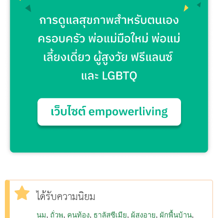
ได้รับความนิยม
นม
ถั่วพู
คนท้อง
ธาลัสซีเมีย
ผู้สูงอายุ
ผักพื้นบ้าน