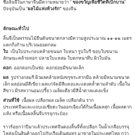
ชื่อลิ้นจี่ในภาษาจีนมีความหมายว่า "
ของขวัญเพื่อชีวิตที่เบิกบาน
"
ปัจจุบันเป็น "
ผลไม้แห่งห้วงรัก"
ของจีน
ลักษณะทั่วไป
ลิ้นจี่เป็นพรรณไม้ยืนต้นขนาดกลางมีความสูงประมาณ ๑๑-๑๒ เมตร
แตกกิ่งก้าน บริเวณยอดกลม
ใบ
เป็นใบประกอบคล้ายขนนก ใบหนา รูปใบรี ขอบใบขนาน
ลักษณะคล้ายหอก ปลายใบแหลม ใบดกหนาทึบ ผิวใบมัน
ดอก
ออกดอกเป็นช่อ ดอกย่อยมีขนาดเล็ก
ผล
รูปร่างกลมรี ผิวผลคล้ายหนังขรุขระสากมือ คล้ายมีหนามขนาด
เล็ก ผลอ่อนมีสีเขียว ผลแก่จัดมีสีแดงและแดงคล้ำตามลำดับ เนื้อใน
สีขาว มีรสหวานอมเปรี้ยว เมล็ดเดี่ยวมีสีน้ำตาลแดงแข็ง
ส่วนที่ใช้
เนื้อผล เปลือกผล เมล็ด เปลือกต้น ราก
ประเทศจีนและแถบเอเชียตะวันออกเฉียงใต้กินเนื้อผลสุก เนื้อผลตาก
แห้ง หรือเนื้อผลลิ้นจี่บรรจุกระป๋อง
ราวร้อยกว่าปีมาแล้วประเทศจีนดองลิ้นจี่ทั้งเปลือก ในน้ำเกลือบรรจุ
ไหส่งเป็นสินค้าออกไปกับเรือเดินสมุทร มาขายในประเทศไทย กว่า