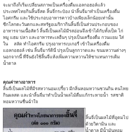
จะมาถึงก็เริ่มเปลี่ยนสภาพเป็นเครื่องดื่มแอลกอฮอล์แล้ว
ประเทศไทยกินลิ้นจี่สด ลิ้นจี่กระป๋อง นำลิ้นจี่มาทำเป็นเครื่องดื่ม
ไอศกรีม และใช้ประกอบอาหารคาวบ้างเพียงเล็กน้อยเท่านั้น
ซีกโลกตะวันตกและสหรัฐอเมริกากินลิ้นจี่เป็นส่วนประกอบของ
อาหารจานเนื้อสัตว์ ลิ้นจี่เป็นผลไม้มีรสอ่อนจึงเข้าได้กับทั้งเป็ด ไก่
หมู แฮม ปลา และอาหารทะเลอื่นๆ ปรุงเป็นเครื่องดื่ม กวนแยม ใส่
ใน สลัด ทำไอศกรีม ปรุงอาหารเบเกอรี่ เข้าในเครื่องดื่ม
แอลกอฮอล์ เช่น ลิ้นจี่มาร์ตินี่ ปรุงเป็นลูกกวาดและ ขนมหวานต่างๆ
นอกจากนี้ ที่จีนยังใช้ลิ้นจี่แห้งเพิ่มความหวานให้ชาแทนการเติม
น้ำตาล
คุณค่าทางอาหาร
ลิ้นจี่เป็นผลไม้ที่มีรสหวานอมเปรี้ยว มีกลิ่นหอมหวานชวนกิน คนไทย
กินผลสด และนำลิ้นจี่มาทำเป็นน้ำผลไม้ดื่มแก้กระหายน้ำ รสชาติ
หอมหวานชื่นฉ่ำใจ
ลิ้นจี่เป็นผลไม้ที่อุดมไป
ด้วยวิตามิน และ
น้ำตาล มีน้ำมันหอม