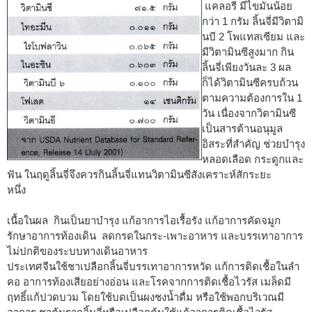
แคลอรี มีไขมันน้อย
กว่า 1 กรัม ลิ้นจี่มีวิตามิ
นบี 2 โพแทสเซียม และ
มีวิตามินซีสูงมาก กิน
ลิ้นจี่เพียงวันละ 3 ผล
ก็ได้วิตามินซีครบถ้วน
ตามความต้องการใน 1
วัน เนื่องจากวิตามินซี
เป็นสารต้านอนุมูล
อิสระที่สำคัญ ช่วยบำรุง
หลอดเลือด กระดูกและ
ฟัน ในฤดูลิ้นจี่จึงควรกินลิ้นจี่แทนวิตามินซีสังเคราะห์สักระยะ
หนึ่ง
เนื้อในผล กินเป็นยาบำรุง แก้อาการไอเรื้อรัง แก้อาการคัดจมูก
รักษาอาการท้องเดิน ลดกรดในกระ-เพาะอาหาร และบรรเทาอาการ
ไม่ปกติของระบบทางเดินอาหาร
ประเทศจีนใช้ชาเปลือกลิ้นจี่บรรเทาอาการหวัด แก้การติดเชื้อในลำ
คอ อาการท้องเสียอย่างอ่อน และโรคจากการติดเชื้อไวรัส เมล็ดมี
ฤทธิ์แก้ปวดบวม โดยใช้บดเป็นผงชงน้ำดื่ม หรือใช้พอกบริเวณมี