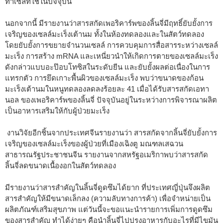
ทาเซลที่ใช้ในปัจจุบัน
นอกจากนี้ มีรายงานว่าสารสกัดเพอริคาร์พของลิ้นจี่มีฤทธิ์ยับยั้งการ
เจริญของเซลล์มะเร็งเต้านม ทั้งในห้องทดลองและในสัตว์ทดลอง
โดยยับยั้งการขยายจำนวนเซลล์ การควบคุมการสื่อสารระหว่างเซลล์
มะเร็ง การสร้าง mRNA และเหนี่ยวนำให้เกิดการตายของเซลล์มะเร็ง
ดังกล่าวแบบอะป๊อบโทซิสในระดับยีน และยับยั้งผลต่อเนื่องในการ
แทรกตัว การยึดเกาะพื้นผิวของเซลล์มะเร็ง พบว่าขนาดของก้อน
มะเร็งเต้านมในหนูทดลองลดลงร้อยละ 41 เมื่อได้รับสารสกัดเอทา
นอล ของเพอริคาร์พของลิ้นจี่ ปัจจุบันอยู่ในระหว่างการพิจารณาผลิต
เป็นอาหารเสริมให้กับผู้ป่วยมะเร็ง
งานวิจัยอีกชิ้นจากประเทศจีนรายงานว่า สารสกัดจากลิ้นจี่ยับยั้งการ
เจริญของเซลล์มะเร็งของผู้ป่วยที่เมืองเฉิงตู มณฑลเสฉวน
สาธารณรัฐประชาชนจีน รายงานจากสหรัฐอเมริกาพบว่าสารสกัด
ลิ้นจี่ลดขนาดเนื้องอกในสัตว์ทดลอง
มีรายงานว่าสารสำคัญในลิ้นจี่ดูดซึมได้ยาก ที่ประเทศญี่ปุ่นจึงผลิต
สารสำคัญให้มีขนาดเล็กลง (ความลับทางการค้า) เพื่อจำหน่ายเป็น
ผลิตภัณฑ์เสริมสุขภาพ แต่วันนี้จะขอแนะนำรายการเพิ่มการดูดซึม
ของสารสำคัญ ทำได้ง่ายๆ คือนำลิ้นจี่ไปปรุงอาหารกับอะไรที่มีไขมัน