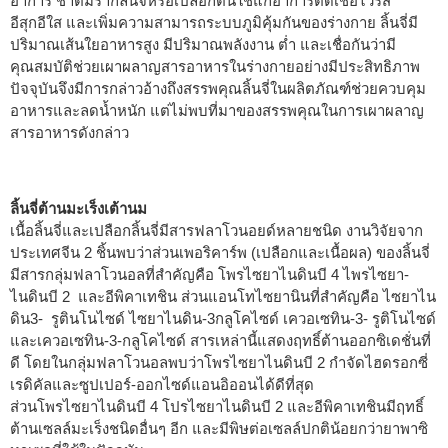
อาการ ชาต้มรากลิ้นจี่หรือเปลือกต้นใช้แก้อาการติดเชื้อไวรัส
อีสุกอีใส และเพิ่มความสามารถระบบภูมิคุ้มกันของร่างกาย ลิ้นจี่มี
ปริมาณเส้นใยอาหารสูง มีปริมาณพลังงาน ต่ำ และเชื่อกันว่ามี
คุณสมบัติช่วยเผาผลาญสารอาหารในร่างกายอย่างมีประสิทธิภาพ
ปัจจุบันจึงมีการกล่าวอ้างถึงสรรพคุณลิ้นจี่ในผลิตภัณฑ์ช่วยควบคุม
อาหารและลดน้ำหนัก แต่ไม่พบที่มาของสรรพคุณในการเผาผลาญ
สารอาหารดังกล่าว
ลิ้นจี่ต้านมะเร็งเต้านม
เนื้อลิ้นจี่และเปลือกลิ้นจี่มีสารฟลาโวนอยด์หลายชนิด งานวิจัยจาก
ประเทศจีน 2 ชิ้นพบว่าส่วนเพอริคาร์พ (เปลือกและเนื้อผล) ของลิ้นจี่
มีสารกลุ่มฟลาโวนอลที่สำคัญคือ โพรไซยาไนดินบี 4 ไพรไซยา-
ไนดินบี 2 และอีพิคาเทชิน ส่วนแอนโทไซยานินที่สำคัญคือ ไซยาไน
ดิน3- รูตินโนไซด์ ไซยาไนดิน-3กลูโคไซด์ เควอเซทิน-3- รูติโนไซด์
และเควอเซทิน-3-กลูโคไซด์ สารเหล่านี้แสดงฤทธิ์ต้านออกซิเดชั่นที่
ดี โดยในกลุ่มฟลาโวนอลพบว่าโพรไซยาไนดินบี 2 กำจัดไฮดรอกซี่
เรดิคัลและซูปเปอร์-ออกไซด์แอนอิออนได้ดีที่สุด
ส่วนโพรไซยาไนดินบี 4 โปรไซยาไนดินบี 2 และอีพิคาเทชินมีฤทธิ์
ต้านเซลล์มะเร็งชนิดอื่นๆ อีก และมีพิษต่อเซลล์ปกติน้อยกว่ายาพาซิ