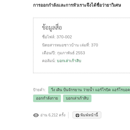
การออกกำลังและการหัวเราะจึงได้ชื่อว่ายาวิเศษ
ข้อมูลสื่อ
ชื่อไฟล์:
370-002
นิตยสารหมอชาวบ้าน
เล่มที่:
370
เดือน/ปี:
กุมภาพันธ์ 2553
คอลัมน์:
บอกเล่าเก้าสิบ
ป้ายคำ:
วิ่ง เดิน ปั่นจักรยาน ว่ายน้ำ แอร์โรบิค แอร์โรบอ
ออกกำลังกาย
บอกเล่าเก้าสิบ
อ่าน 6,212 ครั้ง
พิมพ์หน้านี้