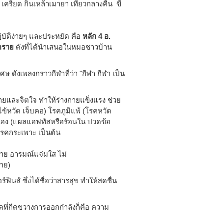
ครียด กินเหล้าเมายา เที่ยวกลางคืน ขี้
ิบัติง่ายๆ และประหยัด คือ
หลัก
4 อ.
นตราย
ดังที่ได้นำเสนอในหมอชาวบ้าน
ษ ดังเพลงกราวกีฬาที่ว่า "กีฬา กีฬา เป็น
งกายและจิตใจ ทำให้ร่างกายแข็งแรง ช่วย
ไข้หวัด เจ็บคอ) โรคภูมิแพ้ (โรคหวัด
นเอง (แผลแอฟทัสหรือร้อนใน ปวดข้อ
 โรคกระเพาะ เป็นต้น
บาย อารมณ์แจ่มใส ไม่
าย)
ินส์ ซึ่งได้ชื่อว่าสารสุข ทำให้สดชื่น
รรคที่กีดขวางการออกกำลังก็คือ ความ