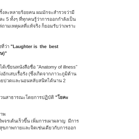
ั้งละหลายร้อยคน ผมมักจะสำรวจว่ามี
ะ 5 ทั้งๆ ที่ทุกคนรู้ว่าการออกกำลังเป็น
อไล่ถามเหตุผลที่แท้จริง ก็ยอมรับว่าเพราะ
ี่ว่า
"Laughter is the best
ศษ)"
้เขียนหนังสือชื่อ "Anatomy of illness"
กเสบเรื้อรัง (ซึ่งเกิดจากภาวะภูมิต้าน
ให้หายปวดและนอนหลับสนิทได้นาน 2
ในสวนสาธารณะโดยการปฏิบัติ
"โยคะ
ภาพ
ีพจรเต้นเร็วขึ้น เพิ่มการเผาผลาญ มีการ
ต่อสุขภาพกายและจิตเช่นเดียวกับการออก