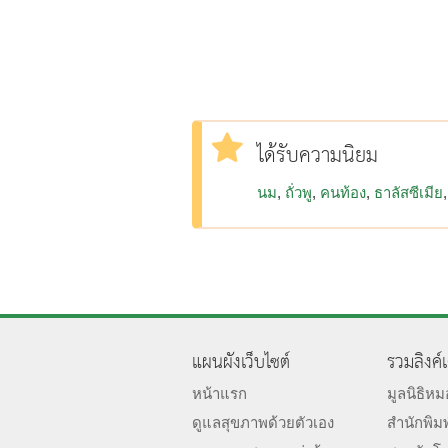
ได้รับความนิยม
นม
ถั่วพู
คนท้อง
ธาลัสซีเมีย
แผนผังเว็บไซต์
รวมลิงค์
หน้าแรก
มูลนิธิห
ดูแลสุขภาพด้วยตัวเอง
สำนักพิม