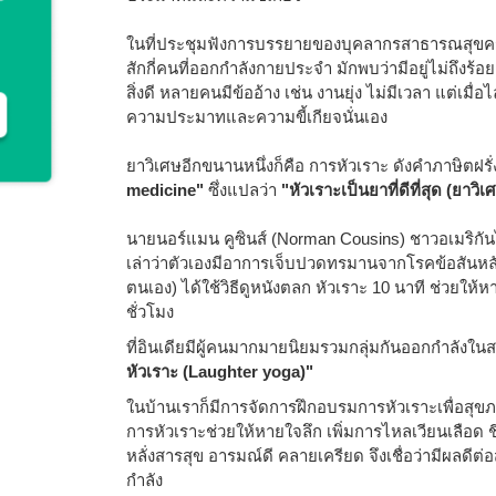
ในที่ประชุมฟังการบรรยายของบุคลากรสาธารณสุขคร
สักกี่คนที่ออกกำลังกายประจำ มักพบว่ามีอยู่ไม่ถึงร้อยล
สิ่งดี หลายคนมีข้ออ้าง เช่น งานยุ่ง ไม่มีเวลา แต่เมื่
ความประมาทและความขี้เกียจนั่นเอง
ยาวิเศษอีกขนานหนึ่งก็คือ การหัวเราะ ดังคำภาษิตฝรั่งท
medicine"
ซึ่งแปลว่า
"หัวเราะเป็นยาที่ดีที่สุด (ยาวิเ
นายนอร์แมน คูซินส์ (Norman Cousins) ชาวอเมริกันได
เล่าว่าตัวเองมีอาการเจ็บปวดทรมานจากโรคข้อสันหลังอั
ตนเอง) ได้ใช้วิธีดูหนังตลก หัวเราะ 10 นาที ช่วย
ชั่วโมง
ที่อินเดียมีผู้คนมากมายนิยมรวมกลุ่มกันออกกำลัง
หัวเราะ (Laughter yoga)"
ในบ้านเราก็มีการจัดการฝึกอบรมการหัวเราะเพื่อสุข
การหัวเราะช่วยให้หายใจลึก เพิ่มการไหลเวียนเลือด ช
หลั่งสารสุข อารมณ์ดี คลายเครียด จึงเชื่อว่ามีผลดี
กำลัง