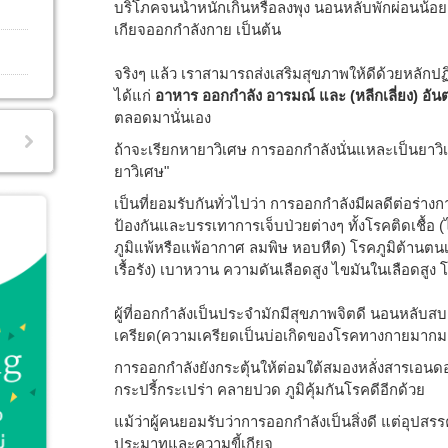
บริโภคจนน้ำหนักเกินหรือลงพุง นอนหลับพักผ่อนน้อย เ
เกียจออกกำลังกาย เป็นต้น
จริงๆ แล้ว เราสามารถส่งเสริมสุขภาพให้ดีด้วยหลักปฏ
ได้แก่
อาหาร ออกกำลัง อารมณ์ และ (หลีกเลี่ยง) อั
ตลอดมานั่นเอง
ถ้าจะเรียกหายาวิเศษ การออกกำลังนั่นแหละเป็นยาวิเศ
ยาวิเศษ"
เป็นที่ยอมรับกันทั่วไปว่า การออกกำลังมีผลดีต่อร่า
ป้องกันและบรรเทาการเจ็บป่วยต่างๆ ทั้งโรคติดเชื้อ (
ภูมิแพ้หรือแพ้อากาศ ลมพิษ หอบหืด) โรคภูมิต้านต
เรื้อรัง) เบาหวาน ความดันเลือดสูง ไขมันในเลือดสูง
ผู้ที่ออกกำลังเป็นประจำมักมีสุขภาพจิตดี นอนหลับส
เครียด(ความเครียดเป็นบ่อเกิดของโรคทางกายมากม
การออกกำลังยังกระตุ้นให้ต่อมใต้สมองหลั่งสารเอนดอร์ฟ
กระปรี้กระเปร่า คลายปวด ภูมิคุ้มกันโรคดีอีกด้วย
แม้ว่าผู้คนยอมรับว่าการออกกำลังเป็นสิ่งดี แต่อุปส
ประมาทและความขี้เกียจ