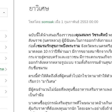
ยาวิเศษ
โพสโดย
somsak
เมื่อ 1 กุมภาพันธ์ 2553 00:00
ฉบับนี้ได้นำเสนอเรื่องราวของ
คุณสมพร วัชระศิลป์
พ
สังฆราช (นครหลวง) ผู้มีฉันทะในการออกกำลังกายแ
ก่อตั้ง
ชมรมรักสุขภาพบึงพระราม
จังหวัดพระนครศรีอย
มาตลอด 10 กว่าปีที่ผ่านมา มีการขยายสมาชิกจากเริ่
กระจายสู่ครอบครัวและเยาวชน มีการแตกแขนงกิจก
ออกกำลังหลากหลายรูปแบบ รวมทั้งกิจกรรมด้านสุข
กับชื่อชมรม
โรค
ตรงนี้ทำให้คิดถึงสิ่งที่ผู้คนทั่วไปมักไขว่หามาทำให้ต
เรียกว่า "ยาวิเศษ"
มีผู้คนจำนวนไม่น้อยที่ลงทุนซื้ออาหารเสริมราคาแพ
เป็นกำมือ
บางคนซื้ออุปกรณ์เสริมสุขภาพที่โฆษณาอวดอ้างเกินจริง
คุ้มกับราคาที่ต้องลงทุนมากนัก โดยเฉพาะอย่างยิ่งถ