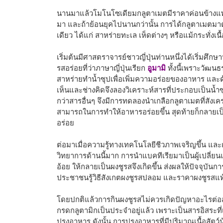
นานมาแล้วโมโนโซเดียมกลูตาเมตมีราคาค่อนข้างแพง
มา และถ้าย้อนยุคไปนานกว่านั้น การได้กลูตาเมตม
เดียว ได้แก่ สาหร่ายทะเล เห็ดต่างๆ หรือแม้กระทั่งเนื้
เริ่มต้นมีศาสตราจารย์ชาวญี่ปุ่นท่านหนึ่งได้เริ่ม
รสอร่อยที่ว่าภาษาญี่ปุ่นเรียก
อูมามิ
ทั้งนี้เพราะวัฒน
สาหร่ายทำน้ำซุปเพื่อเพิ่มความอร่อยของอาหาร และด้
เห็นและช่างคิดจึงลองวิเคราะห์สารที่ประกอบเป็นน้ำซุ
กว่าสารอื่นๆ จึงมีการทดลองนำเกลือกลูตาเมตที่สั
สามารถในการทำให้อาหารอร่อยขึ้น สุดท้ายก็กลายเป
อร่อย
ต่อมาเมื่อความรู้ทางเทคโนโลยีชีวภาพเจริญขึ้น และญี
วิทยาการด้านนี้มาก การนำแบคทีเรียมาเป็นผู้เปลี่ยน
อ้อย ให้กลายเป็นผงชูรสจึงเกิดขึ้น ส่งผลให้ปัจจุบ
ประชาชนรู้วิธีสังเกตผงชูรสปลอม และราคาผงชูรสแท
โดยปกติแล้วการกินผงชูรสไม่ควรเกิดปัญหาอะไรต่อสุข
กรดกลูตามิกเป็นประจำอยู่แล้ว เพราะเป็นสารอิสระที่
ปรุงอาหาร ดังนั้น การปรุงอาหารที่มีปริมาณเนื้อสัตว์