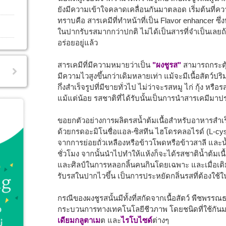
ยังมีความเข้าใจคลาดเคลื่อนกันมาตลอด เริ่มต้นที
ทราบคือ สารเคมีที่ทำหน้าที่เป็น Flavor enhancer ซึ่
ในปากรับรสมากกว่าปกติ ไม่ได้เป็นสารที่จำเป็นเลยถ้
อร่อยอยู่แล้ว
สารเคมีที่มีความหมายว่าเป็น
"ผงชูรส"
สามารถกระตุ้
มีความไวสูงขึ้นกว่าเดิมหลายเท่า แม้จะมีเนื้อสัตว์ปร
กึ่งสำเร็จรูปที่มีขายทั่วไป ไม่ว่าจะรสหมู ไก่ กุ้ง หรือร
แม้แต่น้อย รสชาติที่ได้รับนั้นเป็นการนำสารเคมีม
ขอยกตัวอย่างการผลิตรสน้ำต้มเนื้อสำหรับอาหารสำเ
ด้วยกรดอะมิโนชื่อแอล-ซิสทีน ไฮโดรคลอไรด์ (L-cyste
จากการย่อยถั่วเหลืองหรือข้าวโพดหรือข้าวสาลี แ
ชั่วโมง จากนั้นนำไปทำให้แห้งก็จะได้รสชาติน้ำต้มเนื้
และศิลป์ในการหลอกลิ้นคนกินโดยเฉพาะ และเมื่อเติม
รับรสในปากไวขึ้น เป็นการประหยัดกลิ่นรสที่ต้องใช้ใ
กรณีของผงชูรสนั้นมีทั้งที่สกัดจากเนื้อสัตว์ พืชพรรณ
กระบวนการทางเทคโนโลยีชีวภาพ โดยชนิดที่ใช้กั
เดียมกลูตาเม
ต และ
ไรโบไซด์
ต่างๆ