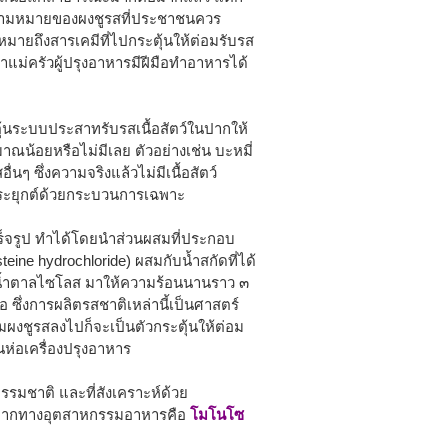
่ความหมายของผงชูรสที่ประชาชนควร
งหมายถึงสารเคมีที่ไปกระตุ้นให้ต่อมรับรส
าแม่ครัวผู้ปรุงอาหารมีฝีมือทำอาหารได้
นระบบประสาทรับรสเนื้อสัตว์ในปากให้
ิมาณน้อยหรือไม่มีเลย ตัวอย่างเช่น บะหมี่
สอื่นๆ ซึ่งความจริงแล้วไม่มีเนื้อสัตว์
าประยุกต์ด้วยกระบวนการเฉพาะ
ร็จรูป ทำได้โดยนำส่วนผสมที่ประกอบ
ine hydrochloride) ผสมกับน้ำสกัดที่ได้
ละน้ำตาลไซโลส มาให้ความร้อนนานราว ๓
อ ซึ่งการผลิตรสชาติเหล่านี้เป็นศาสตร์
ผงชูรสลงไปก็จะเป็นตัวกระตุ้นให้ต่อม
นห่อเครื่องปรุงอาหาร
ธรรมชาติ และที่สังเคราะห์ด้วย
นมากทางอุตสาหกรรมอาหารคือ
โมโนโซ