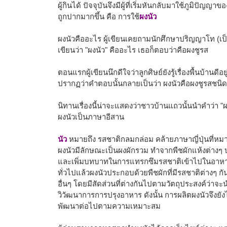
ผู้กินได้ ปัจจุบันจึงมีผู้ที่เริ่มหันกลับมาใช้ภูมิปัญ
ถูกปากมากขึ้น คือ การใช้
ผงนัว
ผงนัวคืออะไร ผู้เขียนเคยถามนักศึกษาปริญญาโท (เป็นช
เขียนว่า "ผงนัว" คืออะไร เธอก็ตอบว่าคือผงชูรส
ตอนแรกผู้เขียนนึกดีใจว่าลูกศิษย์ยังรู้เรื่องพื้นบ้านดี
ปรากฏว่าคำตอบนั้นกลายเป็นว่า ผงนัวคือผงชูรสชนิด
นิทานเรื่องนี้น่าจะแสดงว่าชาวบ้านแถวนั้นนำคำว่า "ผง
ผงนัวเป็นภาษาอีสาน
นัว
หมายถึง รสชาติกลมกล่อม คล้ายภาษาญี่ปุ่นที่หม
ผงนัวมีลักษณะเป็นผงผักรวม ทำจากพืชผักแห้งต่างๆ 
และเพิ่มบทบาทในการแทรกซึมรสชาติเข้าไปในอาหารท
ทั่วไปแล้วผงนัวประกอบด้วยพืชผักที่มีรสชาติต่างๆ กัน
อื่นๆ โดยมีสัดส่วนที่ต่างกันไปตามวัตถุประสงค์ว่าจะ
วิวัฒนาการการปรุงอาหาร ดังนั้น การผลิตผงนัวจึงยัง
พัฒนาต่อไปตามความเหมาะสม