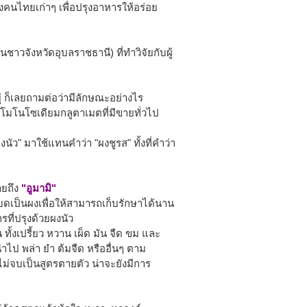
ญาของคนไทยเก่าๆ เพื่อปรุงอาหารให้อร่อย
าวจังหวัดอุบลราชธานี) ที่ทำวิจัยกับผู้
อยู่ ก็เลยถามต่อว่ามีลักษณะอย่างไร
โมโนโซเดียมกลูตาเมตที่มีขายทั่วไป
นัว" มาใช้แทนคำว่า "ผงชูรส" ทั้งที่คำว่า
ายถึง
"อูมามิ"
บดเป็นผงเพื่อให้สามารถเก็บรักษาได้นาน
ี่ปรุงด้วยผงนัว
 ทั้งเปรี้ยว หวาน เผ็ด มัน จืด ขม และ
นำไป พล่า ยำ ต้มจืด หรืออื่นๆ ตาม
ไม่จบเป็นสูตรตายตัว น่าจะยังมีการ