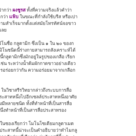
ปากว่า
ผงชูรส
ทั้งที่ความจริงแล้วคำว่า
กว่า
แฟ้บ
ในขณะที่กำลังใช้บรีส หรือเปา
วามสำเร็จมากตั้งแต่สมัยโทรทัศน์จอขาว
ปเลย
นชื่อ กลูตามิก ซึ่งเป็น ๑ ใน ๒๐ ของก
มิโนชนิดนี้ร่างกายสามารถสังเคราะห์ได้
กลูตามิกซึ่งมักอยู่ในรูปของเกลือ เรียก
เช่น ระหว่างน้ำต้มผักกาดขาวอย่างเดียว
ะไรอร่อยกว่ากัน ความอร่อยมาจากเกลือก
นวิชาสรีรวิทยากล่าวถึงระบบการสื่อ
ะสาทหนึ่งไปอีกเซลล์ประสาทหนึ่งอาศัย
ึ่งมีหลายชนิด ทั้งที่ทำหน้าที่เป็นสารสื่อ
่งทำหน้าที่เป็นสารสื่อประสาทรอง
่อยู่ในซองเรียกว่า โมโนโซเดียมกลูตาเมต
อประสาทนี้น่าจะเป็นคำอธิบายว่าทำไมกลู