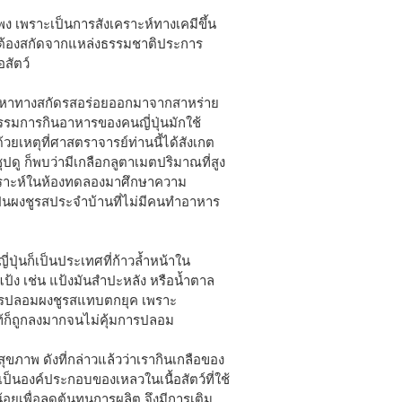
 เพราะเป็นการสังเคราะห์ทางเคมีขึ้น
าต้องสกัดจากแหล่งธรรมชาติประการ
อสัตว์
ศึกษาหาทางสกัดรสอร่อยออกมาจากสาหร่าย
ธรรมการกินอาหารของคนญี่ปุ่นมักใช้
วยเหตุที่ศาสตราจารย์ท่านนี้ได้สังเกต
ปดู ก็พบว่ามีเกลือกลูตาเมตปริมาณที่สูง
งเคราะห์ในห้องทดลองมาศึกษาความ
็นผงชูรสประจำบ้านที่ไม่มีคนทำอาหาร
่ปุ่นก็เป็นประเทศที่ก้าวล้ำหน้าใน
แป้ง เช่น แป้งมันสำปะหลัง หรือน้ำตาล
ันการปลอมผงชูรสแทบตกยุค เพราะ
้ก็ถูกลงมากจนไม่คุ้มการปลอม
ภาพ ดังที่กล่าวแล้วว่าเรากินเกลือของ
เป็นองค์ประกอบของเหลวในเนื้อสัตว์ที่ใช้
น้อยเพื่อลดต้นทุนการผลิต จึงมีการเติม