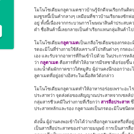
โมโนโซเดียมกลูตาเมตชาวบ้านรู้จักดีจนเรียกกันติด
ผงชูรสนี้เป็นคำกลางๆ เหมือนที่ชาวบ้านเรียกผงซักฟอ
อยู่ ทั้งนี้เนื่องจากกระบวนการโฆษณาสินค้าประสบค
ดำ ชื่อสินค้านี้เลยกลายเป็นคำเรียกแทนกลุ่มสินค้าไ
โมโนโซเดียม
กลูตาเมต
เป็นเกลือโซเดียมของกรดอะมิโ
รดอะมิโนที่ร่างกายใช้สังเคราะห์โปรตีนต่างๆ กรดอะ
เอง และรับจากอาหารที่กินเข้าไปด้วย ในประการหลังนี้
ว่า
กลูตาเมต
คือสารที่ทำให้อาหารมีรสชาติอร่อยขึ้น 
และน้ำต้มผักกาดขาวใส่หมูสับ ผู้อ่านคงนึกออกว่าอ
ลูตาเมตที่อยู่อย่างอิสระในเนื้อสัตว์ดังกล่าว
โมโนโซเดียมกลูตาเมตทำให้อาหารอร่อยเพราะอะไร ใ
ประสาทว่า จุดส่งต่อของสัญญาณประสาทจากเซลล์ปร
กลุ่มสารชีวเคมีในร่างกายที่เรียกว่า
สารสื่อประสาท
ซ
ประสาทหลักและรอง กลูตาเมตเป็นกรดอะมิโนชนิดหนึ
ดังนั้น ผู้อ่านคงพอเข้าใจได้ว่าเกลือกลูตาเมตหรือที
เป็นสารสื่อประสาทของร่างกายมนุษย์ การเป็นสารสื่