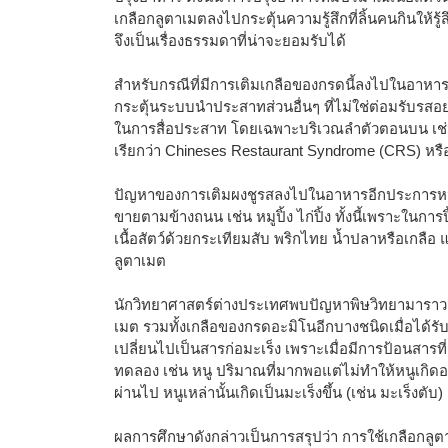
เกลือกลูตาเมตลงไปกระตุ้นความรู้สึกที่ลิ้นคนกินให้รู
จึงเป็นเรื่องธรรมดาที่น่าจะยอมรับได้
สำหรับกรณีที่มีการเติมเกลือของกรดนี้ลงไปในอาหาร
กระตุ้นระบบนำประสาทส่วนอื่นๆ ที่ไม่ใช่ต่อมรับรสอย
ในการสื่อประสาท โดยเฉพาะบริเวณลำตัวตอนบน เช่น 
เรียกว่า Chineses Restaurant Syndrome (CRS) หร
ปัญหาของการเติมผงชูรสลงไปในอาหารอีกประการหนึ่ง
ขายตามข้างถนน เช่น หมูปิ้ง ไก่ปิ้ง ทั้งนี้เพราะในการ
เนื้อสัตว์ด้วยกระเทียมสับ พริกไทย น้ำปลาหรือเกลือ แ
ลูตาเมต
นักวิทยาศาสตร์ต่างประเทศพบปัญหาพิษวิทยามาราว ๔
เมต รวมทั้งเกลือของกรดอะมิโนอีกบางชนิดเมื่อได้รับ
เปลี่ยนไปเป็นสารก่อมะเร็ง เพราะเมื่อมีการป้อนสารที
ทดลอง เช่น หนู ปริมาณที่มากพอแต่ไม่ทำให้หนูเกิดอ
ผ่านไป หนูเหล่านั้นเกิดเป็นมะเร็งขึ้น (เช่น มะเร็งตับ)
ผลการศึกษาดังกล่าวเป็นการสรุปว่า การใช้เกลือกลู