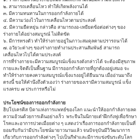
๒. สามารถเคลื่อนไหว ทำให้เกิดพลังงานได้
๓. มีความทนทานในการออกกำลังกายได้
๔. มีความว่องไวในการเคลื่อนไหวตามประสงค์
๕. มีความยืดหยุ่น กล่าวคือ สามารถงอ-เหยียดข้อต่อต่างๆ ของ
ร่างกายได้อย่างสมบูรณ์ ไม่ติดขัด
๖. มีการทรงตัว ทำให้ร่างกายอยู่ในภาวะสมดุลตามปรารถนาได้
๗. อวัยวะต่างๆ ของร่างกายทำงานประสานสัมพันธ์ สามารถ
เคลื่อนไหวไปได้ตามประสงค์
การที่ร่างกายจะมีความสมบูรณ์แข็งแรงดังกล่าวได้ จะต้องมีสุขภาพ
กายและจิตดีเป็นพื้นฐาน มีการออกกำลังกายที่ถูกต้องอยู่เสมอ จะ
ทำให้ร่างกายคงความสมบูรณ์แข็งแรงอยู่ได้ยืนนาน เมื่ออ่านมาถึง
ตรงนี้ ขอให้คำนึงถึงตัวเองว่า ร่างกายของเรามีความสมบูรณ์ แข็ง
แรงครบ ๗ ประการหรือไม่
ประโยชน์ของการออกกำลังกาย
ฮิปโปเครติส บิดาแห่งการแพทย์ของโลก แนะนำให้ออกกำลังกายลด
ความอ้วนด้วยการเดินอย่างเร็ว พระจีนในนิกายเต๋าฝึกกังฟูเพื่อรักษา
โรคและอาการปวดเมื่อยต่าง ๆ แสดงว่าเรื่องการออกกำลังกายเป็นที่
ยอมรับกันว่ามีประโยชน์มายาวนานแล้ว จนปัจจุบันมีวิวัฒนาการ
เกี่ยวกับการออกกำลังต่างๆ ไปเป็นกีฬาและมีการแข่งขันระดับโลก