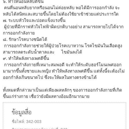
๖. ทำให้นอนหลับดีขึ้น
คนที่นอนหลับยากหรือนอนไม่ค่อยหลับ พอได้มีการออกกำลัง จะ
หลับได้สนิทและสบายขึ้นโดยไม่ต้องใช้ยาเข้าช่วยแต่ประการใด
๗. ระบบหัวใจและปอดแข็งแรงขึ้น
ผู้ป่วยที่มีกราฟหัวใจไฟฟ้าผิดปกติบางอย่าง สามารถหายไปได้จาก
การออกกำลังกาย
๘. รักษาโรคบางชนิดได้
การออกกำลังกายช่วยให้ผู้ป่วยโรคเบาหวาน โรคไขมันในเลือดสูง
สามารถลดระดับน้ำตาลและ ไขมันลงได้
๙. ทำให้พลังทางเพศดีขึ้น
การออกกำลังกายที่เหมาะสมพอดี จะทำให้ระดับฮอร์โมนเพศออก
มามากขึ้นทั้งชายและหญิง ทำให้พลังทางเพศดีขึ้น แต่ทั้งนี้จะต้องไม่
ออกกำลังเกินขนาดไป ซึ่งจะให้ผลในทางตรงข้ามได้
ทั้งหมดที่กล่าวมาเป็นแต่เพียงผลหลักๆ ของการออกกำลังกายที่เกิด
ขึ้นแก่ร่างกาย เชื่อว่ายังมีผลทางอ้อมอีกมากมาย
ข้อมูลสื่อ
ชื่อไฟล์:
342-003