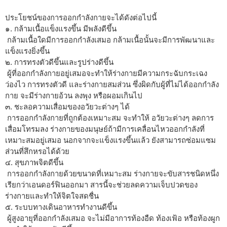
ประโยชน์ของการออกกำลังกายจะได้ดังต่อไปนี้
๑. กล้ามเนื้อแข็งแรงขึ้น มีพลังดีขึ้น
กล้ามเนื้อใดมีการออกกำลังเสมอ กล้ามเนื้อนั้นจะมีการพัฒนาและ
แข็งแรงยิ่งขึ้น
๒. การทรงตัวดีขึ้นและรูปร่างดีขึ้น
ผู้ที่ออกกำลังกายอยู่เสมอจะทำให้ร่างกายมีความกระฉับกระเฉง
ว่องไว การทรงตัวดี และร่างกายสมส่วน ซึ่งผิดกับผู้ที่ไม่ได้ออกกำลัง
กาย จะมีร่างกายอ้วน ลงพุง หรือผอมเกินไป
๓. ชะลอความเสื่อมของอวัยวะต่างๆ ได้
การออกกำลังกายที่ถูกต้องเหมาะสม จะทำให้ อวัยวะต่างๆ ลดการ
เสื่อมโทรมลง ร่างกายของมนุษย์ถ้ามีการเคลื่อนไหวออกกำลังที่
เหมาะสมอยู่เสมอ นอกจากจะแข็งแรงขึ้นแล้ว ยังสามารถซ่อมแซม
ส่วนที่สึกหรอได้ด้วย
๔. สุขภาพจิตดีขึ้น
การออกกำลังกายด้วยขนาดที่เหมาะสม ร่างกายจะขับสารชนิดหนึ่ง
เรียกว่าเอนดอร์ฟินออกมา สารนี้จะช่วยลดความเจ็บปวดของ
ร่างกายและทำให้จิตใจสดชื่น
๕. ระบบทางเดินอาหารทำงานดีขึ้น
ผู้สูงอายุที่ออกกำลังเสมอ จะไม่มีอาการท้องอืด ท้องเฟ้อ หรือท้องผูก