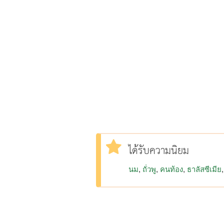
ได้รับความนิยม
นม
ถั่วพู
คนท้อง
ธาลัสซีเมีย