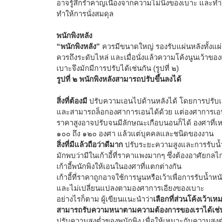
อาจรู้สึกรำคาญเนื่องจากความไม่นิ่งของเบาะ และทำให
ทำให้การนั่งสมดุล
พนักพิงหลัง
“พนักพิงหลัง”
ควรมีขนาดใหญ่ รองรับแผ่นหลังทั้งแผ่
ควรถึงระดับไหล่ และเมื่อนั่งแล้วความโค้งนูนเว้าของ
เบาะจึงมักมีการปรับได้เช่นกัน (รูปที่ ๒)
รูปที่ ๒ พนักพิงหลังสามารถปรับขึ้นลงได้
สิ่งที่ต้องมี
ปรับความเอนไปด้านหลังได้ โดยการปรับเ
และสามารถล็อกองศาการเอนได้ด้วย แต่องศาการเอนที่ป
ราคาสูงอาจปรับจนมีลักษณะเกือบนอนก็ได้ องศาที
๑๐๐ ถึง ๑๒๐ องศา แล้วแต่บุคคลและชนิดของงาน
สิ่งที่มีแล้วถือว่าดีมาก
ปรับระยะความสูงและการรับน้ำห
มักพบว่ามีในเก้าอี้ที่ราคาแพงมากๆ ซึ่งต้องอาศัยกลไก
เก้าอี้พนักพิงให้เอนในองศาที่แตกต่างกัน
เก้าอี้ที่ราคาถูกอาจใช้การนูนหรือเว้าเพื่อการรับน้ำ
และไม่เปลี่ยนแปลงตามองศาการเอียงของเบาะ
อย่างไรก็ตาม ผู้เขียนแนะนำว่า
เลือกที่ส่วนโค้งเว้าเ
สามารถรับความหนาตามความต้องการของเราได้เช่
ปรับความสูงต่ำของพนักพิง เพื่อให้เหมาะกับความสู