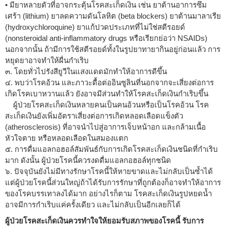
• มียาหลายตัวที่อาจกระตุ้นโรคสะเก็ดเงิน เช่น ยาต้านอาการซึม
เศร้า (lithium) ยาลดความดันโลหิต (beta blockers) ยาต้านมาลาเรีย
(hydroxychloroquine) ยาแก้ปวดประเภทที่ไม่ใช่สตีรอยด์
(nonsteroidal anti-inflammatory drugs หรือเรียกย่อว่า NSAIDs)
นอกจากนั้น ถ้ามีการใช้สตีรอยด์ทั้งในรูปยาทายากินอยู่ก่อนแล้ว การ
หยุดยาอาจทำให้ผื่นกำเริบ
๓. โดยทั่วไปรังสียูวีในแสงแดดมักทำให้อาการดีขึ้น
๔. พบว่าโรคอ้วน และภาวะดื้อต่ออินซูลินที่นอกจากจะเสี่ยงต่อการ
เกิดโรคเบาหวานแล้ว ยังอาจมีส่วนทำให้โรคสะเก็ดเงินกำเริบขึ้น
ผู้ป่วยโรคสะเก็ดเงินหลายคนเป็นคนอ้วนหรือเป็นโรคอ้วน โรค
สะเก็ดเงินยังเพิ่มอัตราเสี่ยงต่อการเกิดหลอดเลือดแข็งตัว
(atherosclerosis) ที่อาจนำไปสู่อาการเจ็บหน้าอก และกล้ามเนื้อ
หัวใจตาย หรือหลอดเลือดในสมองแตก
๕. การดื่มแอลกอฮอล์สัมพันธ์กับการเกิดโรคสะเก็ดเงินชนิดที่กำเริบ
มาก ดังนั้น ผู้ป่วยโรคนี้ควรงดดื่มแอลกอฮอล์ทุกชนิด
๖. ปัจจุบันยังไม่มีทางรักษาโรคนี้ให้หายขาดและไม่กลับเป็นซ้ำได้
แต่ผู้ป่วยโรคนี้ส่วนใหญ่ถ้าได้รับการรักษาที่ถูกต้องก็อาจทำให้อาการ
ของโรคบรรเทาลงได้มาก อย่างไรก็ตาม โรคสะเก็ดเงินรูปหยดน้ำ
อาจมีการกำเริบแค่ครั้งเดียว และไม่กลับเป็นอีกเลยก็ได้
ผู้ป่วยโรคสะเก็ดเงินควรทำใจให้ยอมรับสภาพของโรคนี้ รับการ