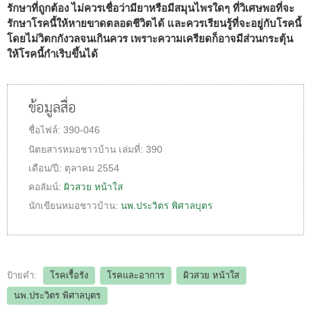
รักษาที่ถูกต้อง ไม่ควรเชื่อว่ามียาหรือมีสมุนไพรใดๆ ที่วิเศษพอที่จะ
รักษาโรคนี้ให้หายขาดตลอดชีวิตได้ และควรเรียนรู้ที่จะอยู่กับโรคนี้
โดยไม่วิตกกังวลจนเกินควร เพราะความเครียดก็อาจมีส่วนกระตุ้น
ให้โรคนี้กำเริบขึ้นได้
ข้อมูลสื่อ
ชื่อไฟล์:
390-046
นิตยสารหมอชาวบ้าน
เล่มที่:
390
เดือน/ปี:
ตุลาคม 2554
คอลัมน์:
ผิวสวย หน้าใส
นักเขียนหมอชาวบ้าน:
นพ.ประวิตร พิศาลบุตร
ป้ายคำ:
โรคเรื้อรัง
โรคและอาการ
ผิวสวย หน้าใส
นพ.ประวิตร พิศาลบุตร