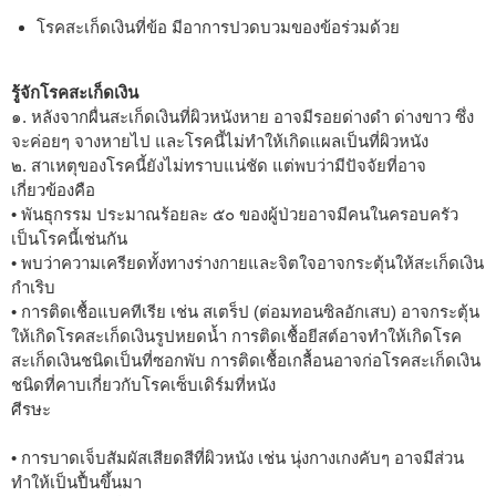
โรคสะเก็ดเงินที่ข้อ มีอาการปวดบวมของข้อร่วมด้วย
รู้จักโรคสะเก็ดเงิน
๑. หลังจากผื่นสะเก็ดเงินที่ผิวหนังหาย อาจมีรอยด่างดำ ด่างขาว ซึ่ง
จะค่อยๆ จางหายไป และโรคนี้ไม่ทำให้เกิดแผลเป็นที่ผิวหนัง
๒. สาเหตุของโรคนี้ยังไม่ทราบแน่ชัด แต่พบว่ามีปัจจัยที่อาจ
เกี่ยวข้องคือ
• พันธุกรรม ประมาณร้อยละ ๕๐ ของผู้ป่วยอาจมีคนในครอบครัว
เป็นโรคนี้เช่นกัน
• พบว่าความเครียดทั้งทางร่างกายและจิตใจอาจกระตุ้นให้สะเก็ดเงิน
กำเริบ
• การติดเชื้อแบคทีเรีย เช่น สเตร็ป (ต่อมทอนซิลอักเสบ) อาจกระตุ้น
ให้เกิดโรคสะเก็ดเงินรูปหยดน้ำ การติดเชื้อยีสต์อาจทำให้เกิดโรค
สะเก็ดเงินชนิดเป็นที่ซอกพับ การติดเชื้อเกลื้อนอาจก่อโรคสะเก็ดเงิน
ชนิดที่คาบเกี่ยวกับโรคเซ็บเดิร์มที่หนัง
ศีรษะ
• การบาดเจ็บสัมผัสเสียดสีที่ผิวหนัง เช่น นุ่งกางเกงคับๆ อาจมีส่วน
ทำให้เป็นปื้นขึ้นมา