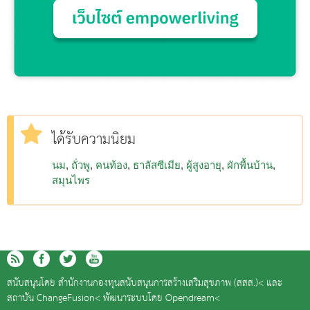
ได้รับความนิยม
นม
ถั่วพู
คนท้อง
ธาลัสซีเมีย
ผู้สูงอายุ
ผักพื้นบ้าน
สมุนไพร
สนับสนุนโดย
สำนักงานกองทุนสนับสนุนการสร้างเสริมสุขภาพ (สสส.)<
และ
สถาบัน ChangeFusion<
พัฒนาระบบโดย
Opendream<