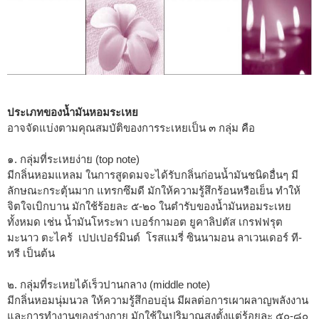
ประเภทของน้ำมันหอมระเหย
อาจจัดแบ่งตามคุณสมบัติของการระเหยเป็น ๓ กลุ่ม คือ
๑. กลุ่มที่ระเหยง่าย (top note)
มีกลิ่นหอมแหลม ในการสูดดมจะได้รับกลิ่นก่อนน้ำมันชนิดอื่นๆ มี
ลักษณะกระตุ้นมาก แทรกซึมดี มักให้ความรู้สึกร้อนหรือเย็น ทำให้
จิตใจเบิกบาน มักใช้ร้อยละ ๕-๒๐ ในตำรับของน้ำมันหอมระเหย
ทั้งหมด เช่น น้ำมันโหระพา เบอร์กามอต ยูคาลิปตัส เกรฟฟรุต
มะนาว ตะไคร้ เปปเปอร์มินต์ โรสแมรี่ ซินนามอน ลาเวนเดอร์ ที-
ทรี เป็นต้น
๒. กลุ่มที่ระเหยได้เร็วปานกลาง (middle note)
มีกลิ่นหอมนุ่มนวล ให้ความรู้สึกอบอุ่น มีผลต่อการเผาผลาญพลังงาน
และการทำงานของร่างกาย มักใช้ในปริมาณสูงตั้งแต่ร้อยละ ๕๐-๘๐