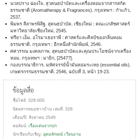
นวลปราง ฉ่องใจ. สุวคนธบำบัดและเครื่องหอมจากสารสกัด
ธรรมชาติ (Aromatherapy & Fragrances). กรุงเทพฯ : กำแก้ว,
2537.
พิมพร ลีลาพรพิสิฐ. สุคนธบำบัด. เชียงใหม่ : คณะเภสัชศาสตร์
มหาวิทยาลัยเชียงใหม่, 2545.
ฟรียา เอ็ม. อโรมาเธอราพี : ศาสตร์และศิลป์ของกลิ่นหอม
ธรรมชาติ. กรุงเทพฯ : อีกหนึ่งสำนักพิมพ์, 2546.
ศศวรรณ มงคลภาพ. สุคนธบำบัดและคุณประโยชน์จากเครื่อง
หอม. กรุงเทพฯ : มายิก, [2547?].
กองบรรณาธิการ. มหัศจรรย์น้ำมันหอมระเหย (essential oils).
เกษตรกรรมธรรมชาติ. 2546, ฉบับที่ 3, หน้า 19-23.
ข้อมูลสื่อ
ชื่อไฟล์:
328-005
นิตยสารหมอชาวบ้าน
เล่มที่:
328
เดือน/ปี:
สิงหาคม 2549
คอลัมน์:
เรื่องเด่นจากปก
นักเขียนรับเชิญ:
อุดมลักษณ์ เวียนงาม