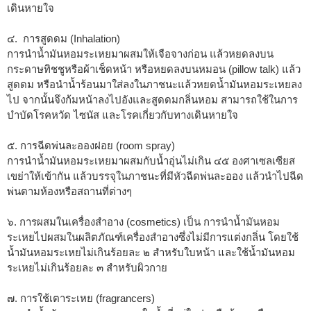
เดินหายใจ
๔. การสูดดม (Inhalation)
การนำน้ำมันหอมระเหยมาผสมให้เจือจางก่อน แล้วหยดลงบน
กระดาษทิชชูหรือผ้าเช็ดหน้า หรือหยดลงบนหมอน (pillow talk) แล้ว
สูดดม หรือนำน้ำร้อนมาใส่ลงในภาชนะแล้วหยดน้ำมันหอมระเหยลง
ไป จากนั้นจึงก้มหน้าลงไปอังและสูดดมกลิ่นหอม สามารถใช้ในการ
บำบัดโรคหวัด ไซนัส และโรคเกี่ยวกับทางเดินหายใจ
๕. การฉีดพ่นละอองฝอย (room spray)
การนำน้ำมันหอมระเหยมาผสมกับน้ำอุ่นไม่เกิน ๔๕ องศาเซลเซียส
เขย่าให้เข้ากัน แล้วบรรจุในภาชนะที่มีหัวฉีดพ่นละออง แล้วนำไปฉีด
พ่นตามห้องหรือสถานที่ต่างๆ
๖. การผสมในเครื่องสำอาง (cosmetics) เป็น การนำน้ำมันหอม
ระเหยไปผสมในผลิตภัณฑ์เครื่องสำอางซึ่งไม่มีการแต่งกลิ่น โดยใช้
น้ำมันหอมระเหยไม่เกินร้อยละ ๒ สำหรับใบหน้า และใช้น้ำมันหอม
ระเหยไม่เกินร้อยละ ๓ สำหรับผิวกาย
๗. การใช้เตาระเหย (fragrancers)