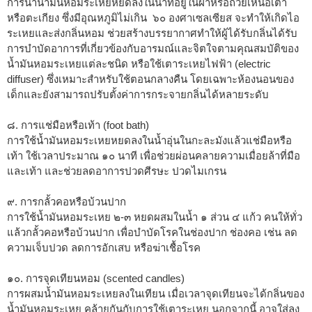
การนำน้ำมันหอมระเหยหยดลงในน้ำที่อยู่ในฝาหรือถ้วยเหนือเตา
หรือตะเกียง ซึ่งมีอุณหภูมิไม่เกิน ๖๐ องศาเซลเซียส จะทำให้เกิดไอ
ระเหยและส่งกลิ่นหอม ช่วยสร้างบรรยากาศทำให้ผู้ได้รับกลิ่นได้รับ
การบำบัดอาการที่เกี่ยวข้องกับอารมณ์และจิตใจตามคุณสมบัติของ
น้ำมันหอมระเหยแต่ละชนิด หรือใช้เตาระเหยไฟฟ้า (electric
diffuser) ซึ่งเหมาะสำหรับใช้ตอนกลางคืน โดยเฉพาะห้องนอนของ
เด็กและยังสามารถปรับตั้งค่าการกระจายกลิ่นได้หลายระดับ
๘. การแช่มือหรือเท้า (foot bath)
การใช้น้ำมันหอมระเหยหยดลงในน้ำอุ่นในกะละมังแล้วแช่มือหรือ
เท้า ใช้เวลาประมาณ ๑๐ นาที เพื่อช่วยผ่อนคลายความเมื่อยล้าที่มือ
และเท้า และช่วยลดอาการปวดศีรษะ ปวดไมเกรน
๙. การกลั้วคอหรือบ้วนปาก
การใช้น้ำมันหอมระเหย ๒-๓ หยดผสมในน้ำ ๑ ส่วน ๔ แก้ว คนให้ทั่ว
แล้วกลั้วคอหรือบ้วนปาก เพื่อบำบัดโรคในช่องปาก ช่องคอ เช่น ลด
ความเจ็บปวด ลดการอักเสบ หรือฆ่าเชื้อโรค
๑๐. การจุดเทียนหอม (scented candles)
การผสมน้ำมันหอมระเหยลงในเทียน เมื่อเวลาจุดเทียนจะได้กลิ่นของ
น้ำมันหอมระเหย คล้ายกันกับการใช้เตาระเหย นอกจากนี้ อาจใส่ลง