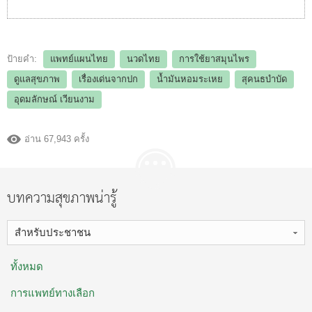
ป้ายคำ:
แพทย์แผนไทย
นวดไทย
การใช้ยาสมุนไพร
ดูแลสุขภาพ
เรื่องเด่นจากปก
น้ำมันหอมระเหย
สุคนธบำบัด
อุดมลักษณ์ เวียนงาม
อ่าน 67,943 ครั้ง
บทความสุขภาพน่ารู้
สำหรับประชาชน
ทั้งหมด
การแพทย์ทางเลือก