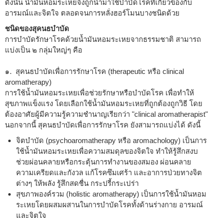
ดังนั้น น้ำมันหอมระเหยจึงถูกนำมาใช้บำบัดโรคที่เกี่ยวข้องกับ
อารมณ์และจิตใจ ตลอดจนการหลั่งฮอร์โมนบางชนิดด้วย
ชนิดของสุคนธบำบัด
การบำบัดรักษาโรคด้วยน้ำมันหอมระเหยจากธรรมชาติ สามารถ
แบ่งเป็น ๒ กลุ่มใหญ่ๆ คือ
๑. สุคนธบำบัดเพื่อการรักษาโรค (therapeutic หรือ clinical
aromatherapy)
การใช้น้ำมันหอมระเหยเพื่อช่วยรักษาหรือบำบัดโรค เพื่อทำให้
สุขภาพแข็งแรง โดยเลือกใช้น้ำมันหอมระเหยที่ถูกต้องถูกวิธี โดย
ต้องอาศัยผู้มีความรู้ความชำนาญเรียกว่า "clinical aromatherapist"
นอกจากนี้ สุคนธบำบัดเพื่อการรักษาโรค ยังสามารถแบ่งได้ ดังนี้
จิตบำบัด (psychoaromatherapy หรือ aromachology) เป็นการ
ใช้น้ำมันหอมระเหยเพื่อความสมดุลของจิตใจ ทำให้รู้สึกสงบ
ช่วยผ่อนคลายหรือกระตุ้นการทำงานของสมอง ผ่อนคลาย
ความเครียดและกังวล แก้โรคซึมเศร้า และอาการป่วยทางจิต
ต่างๆ ให้พลัง รู้สึกสดชื่น กระปรี้กระเปร่า
สุขภาพองค์รวม (holistic aromatherapy) เป็นการใช้น้ำมันหอม
ระเหยโดยผสมผสานในการบำบัดโรคทั้งด้านร่างกาย อารมณ์
และจิตใจ