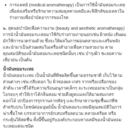
การแพทย์ (medical aromatherapy) เป็นการใช้น้ำมันหอมระเหย
เพื่อส่งเสริมหรือรักษาความสมดุลทางเคมีและฟิสิกส์ของเหลวใน
ร่างกายเพื่อบำบัดอาการของโรค
๒. สุคนธบำบัดเพื่อความงาม (beauty and aesthetic aromatherapy)
การนำน้ำมันหอมระเหยมาใช้กับร่างกายภายนอกเช่น ผิวหนัง เส้นผม
มักใช้การนวดร่วมด้วย ซึ่งจะให้ผลในการผ่อนคลายและเสริมพลัง
และนำมาเป็นส่วนผสมในเครื่องสำอางเพื่อความสวยงาม ตาม
คุณสมบัติของน้ำมันหอมระเหยชนิดนั้นๆ เช่น บำรุงผิว ชะลอความ
เหี่ยวย่น เป็นต้น
น้ำมันหอมระเหย
น้ำมันหอมระเหย เป็นน้ำมันที่พืชผลิตขึ้นตามธรรมชาติ เก็บไว้ตาม
ส่วนต่างๆ เช่น กลีบดอก ใบ ผิวของผล เกสร รากหรือเปลือกของ
ลำต้น เวลาที่ได้รับความร้อนอนุภาคเล็กๆ จะระเหยออกมาเป็นกลุ่ม
ไอรอบๆ ทำให้เราได้กลิ่นหอม ช่วยดึงดูดแมลงให้มาผสมเกสร
ดอกไม้ ปกป้องการรุกรานจากศัตรู และรักษาความชุ่มชื้นแก่พืช
สำหรับประโยชน์ต่อมนุษย์นั้น น้ำมันหอมระเหยมีคุณสมบัติในการ
ฆ่าเชื้อโรค บรรเทาอาการอักเสบหรือลดบวม คลายเครียด หรือ
กระตุ้นให้สดชื่น ทั้งนี้ขึ้นอยู่กับองค์ประกอบทางเคมีของน้ำมันหอม
ระเหยแต่ละชนิด