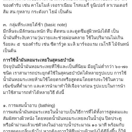
ของตำรับ เช่น คาโมไมล์ เจอราเนียม โรสแมรี่ จูนิเปอร์ ลาเวนเดอร์
ส้ม สน กุหลาบ กระดังงา ไธม์ เป็นต้น
๓. กลุ่มที่ระเหยได้ช้า (basic note)
มีกลิ่นจะมีลักษณะหนัก ทึบ ติดทน และดูดซึมสู่ผิวหนังได้ดี เป็น
น้ำมันที่ระงับความวุ่นวายและช่วยผ่อนคลาย ใช้ในปริมาณไม่เกิน
ร้อยละ ๕ ของตำรับ เช่น ซีดาร์วูด มะลิ มาร์จอแรม เนโรลี ไม้จันทน์
เป็นต้น
การใช้น้ำมันหอมระเหยในสุคนธบำบัด
ปัจจุบันมีน้ำมันหอมระเหยที่ใช้และเป็นที่นิยม มีอยู่ไม่ต่ำกว่า ๖๐-๗๐
ชนิด เราสามารถประยุกต์ใช้ในสุคนธบำบัดได้หลายรูปแบบ การใช้
น้ำมันหอมระเหยห้ามใช้โดยตรงหรือสูดดมโดยตรงจะใช้ในความ
เข้มข้นที่ต่ำมาก และควรนำมาทำให้เจือจางก่อน รูปแบบในการนำ
มาใช้สามารถทำได้หลายวิธี ดังนี้
๑. การผสมน้ำอาบ (bathing)
การผสมน้ำมันหอมระเหยในน้ำอาบเป็นวิธีการที่ได้ทั้งการสูดดมและ
สัมผัสทางผิวหนัง โดยหยดน้ำมันหอมระเหยลงในน้ำอุ่น ปิดประตู
หรือผ้าม่านแล้วแช่ตัวลงในอ่างอาบน้ำประมาณ ๑๐ นาที พร้อมกับ
การสูดดมกลิ่นเข้าไป หากต้องการให้ซึมผ่านผิวหนังได้ดียิ่งขึ้น ก็ให้