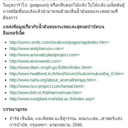
ในบุหงารำไป (potpourri) หรือกลีบดอกไม้แห้ง ใบไม้แห้ง เมล็ดพันธุ์
บางชนิดที่อบแห้งแล้วนำมาพรมด้วยกลิ่นน้ำมันหอมระเหยตามที่
ต้องการ
แหล่งข้อมูลเกี่ยวกับน้ำมันหอมระเหยและสุคนธบำบัดบน
อินเทอร์เน็ต
http://users.erols.com/sisakson/pages/agoindex.htm<
http://www.andybarson.com<
http://www.aromaticplantproject.com<
http://www.aromaweb.com<
http://www.dtam.moph.go.th/ittm/index.html<
http://www.healthnet.in.th/text/forum2/sukon/sukontha_6.htm<
http://www.naha.org/about_aromatherapy.htm<
http://www.nco-project.com/herbal.html<
http://www.tistr.or.th/pharma/main.htm<
http://www.medplant.mahidol.ac.th/index.asp<
บรรณานุกรม
จำรัส เซ็นนิล. และพิสสม มะลิสุวรรณ. หอมระเหย...ศาสตร์แห่ง
การบำบัด. กรุงเทพฯ : มรดกสยาม, 2546.