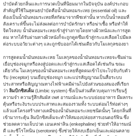
บำบัดด้วยกลิ่นและการนวดเป็นที่นิยมมากในปัจจุบัน องค์ประกอบ
สำคัญที่ใช้ในสุคนธบำบัดคือน้ำมันหอมระเหย (essential oil) และ
ต้องเป็นน้ำมันหอมระเหยที่สกัดมาจากพืชเท่านั้น หากเป็นน้ำหอมที่
สังเคราะห์ขึ้นจะไม่ส่งผลต่อการบำบัดรักษา หรือฆ่าเชื้อ หรือทำให้
จิตใจสงบ น้ำมันหอมระเหยเข้าสู่ร่างกายโดยทางผิวหนังและการสูด
ดม หากได้รับผ่านทางผิวหนังก็จะถูกดูดซึมเข้าสู่กระแสเลือดไปมีผล
ต่อระบบอวัยวะต่างๆ และถูกขับออกได้เช่นเดียวกับโมเลกุลของยา
การสูดดมน้ำมันหอมละเหย โมเลกุลของน้ำมันหอมระเหยจะซึมผ่าน
เยื่อบุช่องจมูกหรือลงสู่ปอดและเข้าสู่กระแสเลือดได้เช่นกัน ขณะ
เดียวกัน โมเลกุลของน้ำมันหอมระเหยที่สูดดมเข้าไปจะไปจับกับตัว
รับ (receptor) บนเยื่อบุช่องจมูก และแปรสัญญาณเป็นสื่อระบบ
ประสาทหรือสัญญาณทางไฟฟ้าเคมีผ่านไปยังส่วนของสมองที่เรียก
ว่า
ลิมบิกซิสเต็ม
(Limbic system) ซึ่งเป็นส่วนที่ควบคุมการเรียนรู้
ความจำ ความรู้สึกสัมผัส เพศ อารมณ์และระบบย่อยอาหาร มีผลกระ
ตุ้นหรือระงับระบบประสาทและสมองรวมทั้ง ระบบต่อมไร้ท่อต่างๆ
แล้วแต่โครงสร้างทางเคมีของน้ำมันหอมระเหยชนิดนั้นๆ โดยกลิ่นที่
เข้ามากระตุ้น ลิมบิกซิสเต็มจะทำให้สมองปล่อยสารเอนดอร์ฟิน ซึ่ง
ช่วยลดความเจ็บปวด เอนเคฟาลิน (enkephaline) ช่วยทำให้อารมณ์
ดี และซีโรโทนิน (serotonin) ซึ่งช่วยให้สงบเยือกเย็นและผ่อนคลาย