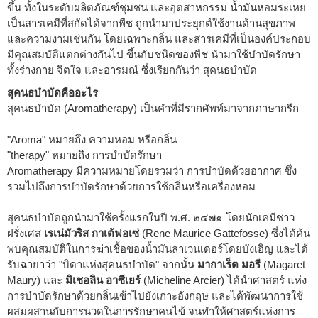
ขึ้น ทั้งในระดับผลิตภัณฑ์ชุมชน และอุตสาหกรรม น้ำมันหอมระเหย
เป็นสารเคมีที่สกัดได้จากพืช ถูกนำมาประยุกต์ใช้งานด้านสุขภาพ
และความงามเช่นกัน โดยเฉพาะกลิ่น และสารเคมีที่เป็นองค์ประกอบ
มีคุณสมบัติแตกต่างกันไป ขึ้นกับชนิดของพืช นำมาใช้บำบัดรักษา
ทั้งร่างกาย จิตใจ และอารมณ์ ซึ่งเรียกกันว่า สุคนธบำบัด
สุคนธบำบัดคืออะไร
สุคนธบำบัด (Aromatherapy) เป็นคำที่มีรากศัพท์มาจากภาษากรีก
"Aroma" หมายถึง ความหอม หรือกลิ่น
"therapy" หมายถึง การบำบัดรักษา
Aromatherapy มีความหมายโดยรวมว่า การบำบัดด้วยอากาศ ซึ่ง
รวมไปถึงการบำบัดรักษาด้วยการใช้กลิ่นหรือเครื่องหอม
สุคนธบำบัดถูกนำมาใช้ครั้งแรกในปี พ.ศ. ๒๔๗๑ โดยนักเคมีชาว
ฝรั่งเศส
เรเน่มัวริส กาเต้ฟอเซ่
(Rene Maurice Gattefosse) ซึ่งได้ค้น
พบคุณสมบัติในการฆ่าเชื้อของน้ำมันลาเวนเดอร์โดยบังเอิญ และได้
รับฉายาว่า "บิดาแห่งสุคนธบำบัด" จากนั้น
มากาเร็ต มอรี
(Magaret
Maury) และ
มิเชอลิน อาซีเยร์
(Micheline Arcier) ได้นำศาสตร์ แห่ง
การบำบัดรักษาด้วยกลิ่นเข้าไปยังเกาะอังกฤษ และได้พัฒนาการใช้
ผสมผสานกับการนวดในการรักษาคนไข้ จนทำให้ศาสตร์แห่งการ