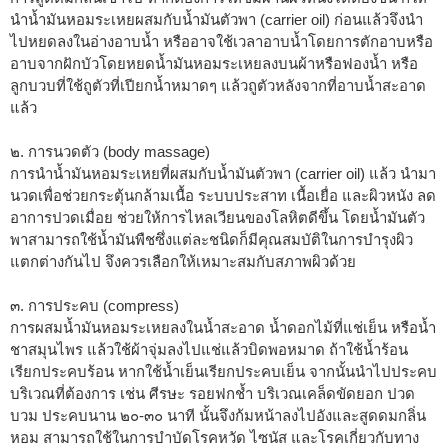
นำน้ำมันหอมระเหยผสมกับน้ำมันตัวพา (carrier oil) ก่อนแล้วจึงนำ
ไปหยดลงในอ่างอาบน้ำ หรืออาจใช้เวลาอาบน้ำโดยการตักอาบหรือ
อาบจากฝักบัวโดยหยดน้ำมันหอมระเหยลงบนผ้าหรือฟองน้ำ หรือ
ลูกบวบที่ใช้ถูตัวที่เปียกน้ำหมาดๆ แล้วถูตัวหลังจากที่อาบน้ำสะอาด
แล้ว
๒. การนวดตัว (body massage)
การนำน้ำมันหอมระเหยที่ผสมกับน้ำมันตัวพา (carrier oil) แล้ว นำมา
นวดเพื่อช่วยกระตุ้นกล้ามเนื้อ ระบบประสาท เนื้อเยื่อ และผิวหนัง ลด
อาการปวดเมื่อย ช่วยให้การไหลเวียนของโลหิตดีขึ้น โดยน้ำมันตัว
พาสามารถใช้น้ำมันพืชซึ่งแต่ละชนิดก็มีคุณสมบัติในการบำรุงผิว
แตกต่างกันไป จึงควรเลือกให้เหมาะสมกับสภาพผิวด้วย
๓. การประคบ (compress)
การผสมน้ำมันหอมระเหยลงในน้ำสะอาด น้ำดอกไม้ที่แช่เย็น หรือน้ำ
ชาสมุนไพร แล้วใช้ผ้าจุ่มลงไปแช่แล้วบิดพอหมาด ถ้าใช้น้ำร้อน
เรียกประคบร้อน หากใช้น้ำเย็นเรียกประคบเย็น จากนั้นนำไปประคบ
บริเวณที่ต้องการ เช่น ศีรษะ รอยฟกช้ำ บริเวณเคล็ดขัดยอก ปวด
บวม ประคบนาน ๒๐-๓๐ นาที นั้นจึงก้มหน้าลงไปอังและสูดดมกลิ่น
หอม สามารถใช้ในการบำบัดโรคหวัด ไซนัส และโรคเกี่ยวกับทาง