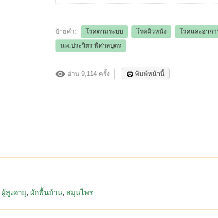
ป้ายคำ:
โรคตามระบบ
โรคผิวหนัง
โรคและอากา
นพ.ประวิตร พิศาลบุตร
อ่าน 9,114 ครั้ง
พิมพ์หน้านี้
ผู้สูงอายุ
ผักพื้นบ้าน
สมุนไพร