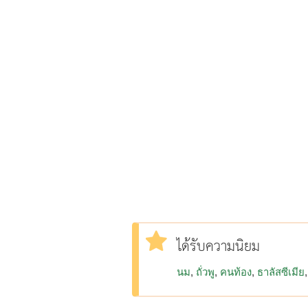
ได้รับความนิยม
นม
ถั่วพู
คนท้อง
ธาลัสซีเมีย