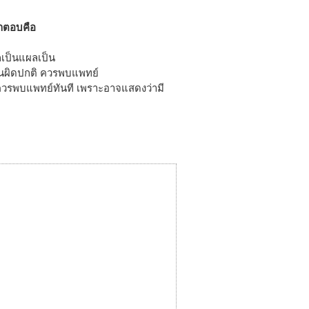
” คำตอบคือ
กเป็นแผลเป็น
ดือนผิดปกติ ควรพบแพทย์
ควรพบแพทย์ทันที เพราะอาจแสดงว่ามี
มาก