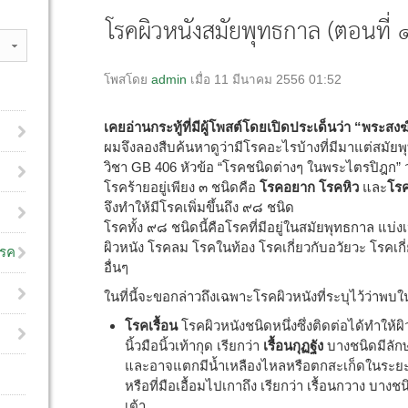
โรคผิวหนังสมัยพุทธกาล (ตอนที่ 
โพสโดย
admin
เมื่อ 11 มีนาคม 2556 01:52
เคยอ่านกระทู้ที่มีผู้โพสต์โดยเปิดประเด็นว่า “พระสง
ผมจึงลองสืบค้นหาดูว่ามีโรคอะไรบ้างที่มีมาแต่สมั
วิชา GB 406 หัวข้อ “โรคชนิดต่างๆ ในพระไตรปิฎก” ว
โรคร้ายอยู่เพียง ๓ ชนิดคือ
โรคอยาก โรคหิว
และ
โร
จึงทำให้มีโรคเพิ่มขึ้นถึง ๙๘ ชนิด
โรคทั้ง ๙๘ ชนิดนี้คือโรคที่มีอยู่ในสมัยพุทธกาล แบ่
ผิวหนัง โรคลม โรคในท้อง โรคเกี่ยวกับอวัยวะ โรคเก
โรค
อื่นๆ
ในที่นี้จะขอกล่าวถึงเฉพาะโรคผิวหนังที่ระบุไว้ว่าพบ
โรคเรื้อน
โรคผิวหนังชนิดหนึ่งซึ่งติดต่อได้ทำให้ผ
นิ้วมือนิ้วเท้ากุด เรียกว่า
เรื้อนกุฏฐัง
บางชนิดมีลัก
และอาจแตกมีน้ำเหลืองไหลหรือตกสะเก็ดในระยะหล
หรือที่มือเอื้อมไปเกาถึง เรียกว่า เรื้อนกวาง บางชน
เต้า