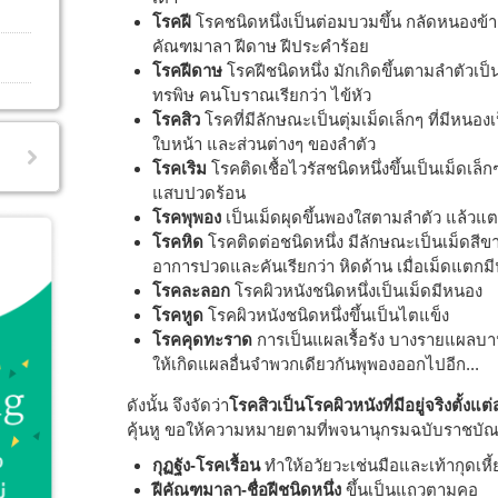
โรคฝี
โรคชนิดหนึ่งเป็นต่อมบวมขึ้น กลัดหนองข้าง
คัณฑมาลา ฝีดาษ ฝีประคำร้อย
โรคฝีดาษ
โรคฝีชนิดหนึ่ง มักเกิดขึ้นตามลำตัวเป็น
ทรพิษ คนโบราณเรียกว่า ไข้หัว
โรคสิว
โรคที่มีลักษณะเป็นตุ่มเม็ดเล็กๆ ที่มีหนอง
ใบหน้า และส่วนต่างๆ ของลำตัว
โรคเริม
โรคติดเชื้อไวรัสชนิดหนึ่งขึ้นเป็นเม็ดเล
แสบปวดร้อน
โรคพุพอง
เป็นเม็ดผุดขึ้นพองใสตามลำตัว แล้วแต
โรคหิด
โรคติดต่อชนิดหนึ่ง มีลักษณะเป็นเม็ดสีขา
อาการปวดและคันเรียกว่า หิดด้าน เมื่อเม็ดแตกมีน
โรคละลอก
โรคผิวหนังชนิดหนึ่งเป็นเม็ดมีหนอง
โรคหูด
โรคผิวหนังชนิดหนึ่งขึ้นเป็นไตแข็ง
โรคคุดทะราด
การเป็นแผลเรื้อรัง บางรายแผลบา
ให้เกิดแผลอื่นจำพวกเดียวกันพุพองออกไปอีก...
ดังนั้น จึงจัดว่า
โรคสิวเป็นโรคผิวหนังที่มีอยู่จริงตั้งแ
คุ้นหู ขอให้ความหมายตามที่พจนานุกรมฉบับราชบัณฑ
กุฏฐัง-โรคเรื้อน
ทําให้อวัยวะเช่นมือและเท้ากุดเหี
ฝีคัณฑมาลา-ชื่อฝีชนิดหนึ่ง
ขึ้นเป็นแถวตามคอ