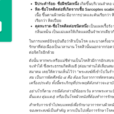
ฝีประคำร้อย- ชื่อฝีชนิดหนึ่ง
เกิดขึ้นบริเวณลำคอ 
หิด-ชื่อโรคติดต่อที่เกิดจากเชื้อ Sarcoptes scab
เนื้อ ขึ้นตามผิวหนัง มีอาการปวดและคันเรียกว่า หิ
เรียกว่า หิดเปื่อย
คุดทะราด-ชื่อโรคติดต่อชนิดหนึ่ง
เป็นแผลเรื้อรั
กลิ่นเหม็น เป็นแม่แผลให้เกิดแผลอื่นจําพวกเดี
ในการแพทย์ปัจจุบันถือว่าสิวเป็นโรค และบางครั้งอาจ
รักษาที่ต่อเนื่องเป็นเวลานาน โรคสิวนั้นนอกจากก่อค
ต่อจิตใจอีกด้วย
ดังนั้น หากพระหรือแม่ชีท่านเป็นโรคสิวมีการอักเสบจ
จะทำได้ ซึ่งพระธรรมกิตติเมธี (ต่อมาท่านได้เลื่อ
สมาคม เคยให้ความเห็นไว้ว่า
“พระสงฆ์ที่เข้าไปในร้
สม เป็นการผิดศีลข้อ ๘ คือ ต้องเว้นจากการทัดทรงดอ
เครื่องประดับ ทั้งนี้พระภิกษุที่ประพฤติดังกล่าวจะอาบั
อย่างไรก็ตาม กรณีดังกล่าวมีข้อยกเว้น หากพระทาแป้ง
ผื่นแดง ตุ่มแดง) หรือเป็นโรคผิวหนังที่ต้องทำการรักษ
สำหรับการเข้าไปพบแพทย์เพื่อรักษาอาการทางผิวหนังส
ของพระสงฆ์เป็นสำคัญ หากเป็นไปเพื่อการรักษาโรคคง