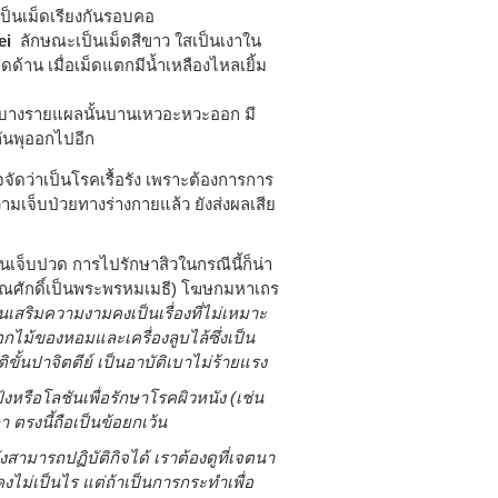
เป็นเม็ดเรียงกันรอบคอ
iei
ลักษณะเป็นเม็ดสีขาว ใสเป็นเงาใน
ดด้าน เมื่อเม็ดแตกมีนํ้าเหลืองไหลเยิ้ม
ง บางรายแผลนั้นบานเหวอะหวะออก มี
ยวกันพุออกไปอีก
จัดว่าเป็นโรคเรื้อรัง เพราะต้องการการ
วามเจ็บป่วยทางร่างกายแล้ว ยังส่งผลเสีย
นเจ็บปวด การไปรักษาสิวในกรณีนี้ก็น่า
นสมณศักดิ์เป็นพระพรหมเมธี) โฆษกมหาเถร
านเสริมความงามคงเป็นเรื่องที่ไม่เหมาะ
กไม้ของหอมและเครื่องลูบไล้ซึ่งเป็น
ติขั้นปาจิตตีย์ เป็นอาบัติเบาไม่ร้ายแรง
หรือโลชันเพื่อรักษาโรคผิวหนัง (เช่น
า ตรงนี้ถือเป็นข้อยกเว้น
ามารถปฏิบัติกิจได้ เราต้องดูที่เจตนา
ไม่เป็นไร แต่ถ้าเป็นการกระทำเพื่อ