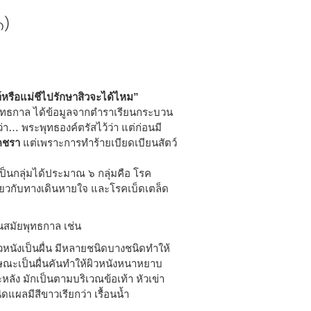
๑)
ฆ์หรือแม่ชีไปรักษาสิวจะได้ไหม”
ยพุทธกาล ได้ข้อมูลจากตำราเรียนกระบวน
่า… พระพุทธองค์ตรัสไว้ว่า แต่ก่อนมี
คชรา
แต่เพราะการทำร้ายเบียดเบียนสัตว์
งเป็นกลุ่มได้ประมาณ ๖ กลุ่มคือ โรค
ี่ยวกับทางเดินหายใจ และโรคเบ็ดเตล็ด
ในสมัยพุทธกาล เช่น
ิวหนังเป็นผื่น มีหลายชนิดบางชนิดทำให้
ษณะเป็นผื่นคันทำให้ผิวหนังหนาหยาบ
ัง มักเป็นตามบริเวณข้อเท้า หัวเข่า
ิดแผลมีสีขาวเรียกว่า เรื้อนน้ำ