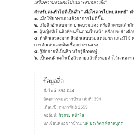
เสริมความงามคงไม่เหมาะสมอย่างยิ่ง”
สำหรับคนทั่วไปที่เป็นสิว “เมื่อไรควรไปพบแพทย์
๑.
เมื่อใช้ยาทาเองแล้วอาการไม่ดีขึ้น
๒.
เมื่อสิวอักเสบมาก ปวดบวมแดง หรือสิวหายแล้วมั
๓.
ผู้หญิงที่เป็นสิวที่ขนขึ้นตามใบหน้า หรือประจำเ
๔.
ถ้าสิวเลวลงมาก สิวอักเสบบวมแดงมาก และมีไข้ 
การอักเสบและติดเชื้ออย่างรุนแรง
๕.
รู้สึกอายที่เป็นสิว หรือรู้สึกหดหู่
๖.
เป็นคนผิวคล้ำเมื่อสิวหายแล้วทิ้งรอยดำไว้นาน
ข้อมูลสื่อ
ชื่อไฟล์:
394-044
นิตยสารหมอชาวบ้าน
เล่มที่:
394
เดือน/ปี:
กุมภาพันธ์ 2555
คอลัมน์:
ผิวสวย หน้าใส
นักเขียนหมอชาวบ้าน:
นพ.ประวิตร พิศาลบุตร