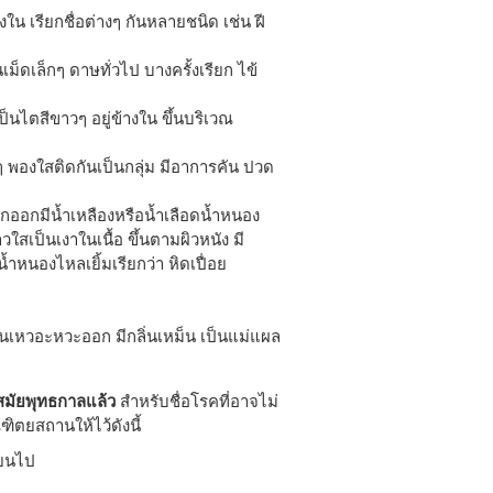
ใน เรียกชื่อต่างๆ กันหลายชนิด เช่น ฝี
เม็ดเล็กๆ ดาษทั่วไป บางครั้งเรียก ไข้
เป็นไตสีขาวๆ อยู่ข้างใน ขึ้นบริเวณ
็กๆ พองใสติดกันเป็นกลุ่ม มีอาการคัน ปวด
กออกมีน้ำเหลืองหรือน้ำเลือดน้ำหนอง
วใสเป็นเงาในเนื้อ ขึ้นตามผิวหนัง มี
้ำหนองไหลเยิ้มเรียกว่า หิดเปื่อย
นเหวอะหวะออก มีกลิ่นเหม็น เป็นแม่แผล
ต่สมัยพุทธกาลแล้ว
สำหรับชื่อโรคที่อาจไม่
ิตยสถานให้ไว้ดังนี้
้ยนไป