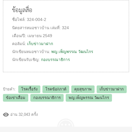
ข้อมูลสื่อ
ชื่อไฟล์:
324-004-2
นิตยสารหมอชาวบ้าน
เล่มที่:
324
เดือน/ปี:
เมษายน 2549
คอลัมน์:
เก็บข่าวมาฝาก
นักเขียนหมอชาวบ้าน:
พญ.เพ็ญพรรณ วัฒนไกร
นักเขียนรับเชิญ:
กองบรรณาธิการ
ป้ายคำ:
โรคเรื้อรัง
โรคข้อ/เกาต์
คุยสุขภาพ
เก็บข่าวมาฝาก
ข้อเข่าเสื่อม
กองบรรณาธิการ
พญ.เพ็ญพรรณ วัฒนไกร
อ่าน 32,043 ครั้ง