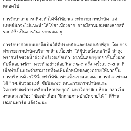
ตลอดไป
การรักษาสามารถที่จะทำได้ทั้งใช้ยาและทำกายภาพบำบัด แต่
แพทย์มักจะไม่แนะนำให้ใช้ยาเนื่องจาก อาจมีส่วนผสมของสารสตี
รอยด์ซึ่งเป็นสารอันตรายผสมอยู่
การรักษาด้วยตนเองจึงเป็นวิธีที่ประหยัดและปลอดภัยที่สุด โดยการ
ทำกายภาพบำบัดบริหารกล้ามเนื้อเข่า ให้ผู้ป่วยนั่งบนเก้าอี้ นำถุง
ทรายหรือขวดน้ำถ่วงที่บริเวณข้อเท้า จากนั้นค่อยๆยกขาขึ้นตั้งฉาก
กับพื้นอย่างช้าๆ ควรทำอย่างน้อยวันละ ๒-๓ ครั้ง ครั้งละ ๓-๕ นาที
เมื่อทำเป็นประจำสามารถที่จะเพิ่มน้ำหนักของถุงทรายให้มากขึ้น
การบริหารด้วยวิธีนี้จะทำให้ข้อเข่าแข็งแรงและลดอาการปวดเข่าลง
ได้ " รศ.ย์นวลอนงค์ ชัยปิยะพร คณะกายภาพบำบัดและ
วิทยาศาสตร์การเคลื่อนไหวประยุกต์ มหาวิทยาลัยมหิดล กล่าวใน
งานเสวนาเรื่อง " ข้อเข่าเสื่อม ฝึกกายภาพบำบัดช่วยได้ " ที่ร้าน
เลมอนฟาร์ม แจ้งวัฒนะ