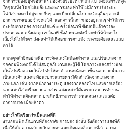
จากการมองอยู่ที่จอนานๆ มองด้วยระยะที่ใกล้เกินไป โดยเฉพาะที่จุด
ใดจุดหนึ่ง โดยไม่เปลี่ยนระยะการมอง ทำให้ไม่มีการปรับระยะ
โฟกัสของตาไปสู่ระยะอื่นๆ และเมื่อเปลี่ยนไปมองวัตถุอื่นๆ อาจมี
อาการภาพเบลอชั่วขณะได้ นอกจากนั้นการมองอยู่นานๆ ทำให้การ
กะพริบตาลดลง อาจเหลือแค่ ๑ ครั้งต่อนาที ซึ่งปกติแล้วควรจะ
ประมาณ ๑ ครั้งต่อทุก ๕ วินาที ซึ่งลักษณะดังนี้ จะทำให้น้ำตาไป
เลี้ยงได้ไม่ทั่วตา ส่งผลทำให้เกิดอาการตาแห้ง ระคายเคืองและแสบ
ตาได้
สาเหตุหลักอีกอย่างคือ การจัดแสงในห้องทำงาน และปรับแสงจาก
จอคอมพิวเตอร์ได้ไม่สมดุลกับงานและผู้ใช้ โดยภาวะแสงสว่างน้อย
เกินไปหรือสว่างเกินไป ทำให้ตาทำงานหนักมากขึ้น นอกจากนั้นอาจ
เป็นแสงจ้า แสงสะท้อนรบกวนสายตา มีต้นกำเนิดจากแสงจาก
ภายนอก เช่น จากหน้าต่าง ประตู แสงจากหลอดไฟ แสงจากเครื่อง
ฉายแผ่นใส เครื่องถ่ายเอกสาร แสงเหล่านี้มีผลรบกวนการทำงาน
ทำให้ทำงานผิดพลาด ประสิทธิภาพการทำงานลดลง และผลต่อ
อาการปวด เมื่อยล้าตา
อย่างไรถึงเรียกว่าเป็นแสงที่ดี
งานออฟฟิศเป็นงานที่ต้องอาศัยการมอง ดังนั้น จึงต้องการแสงที่ดี
เพื่อให้เกิดความสบายกับสายตาและเกิดผลผลิตมากที่สุด ความ