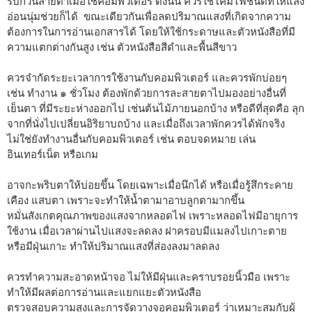
รบกวนสายตาเมื่อใช้คอมพิวเตอร์ ดังนั้น ควรใช้โคมไฟชนิดที่ให้แสง
อ่อนนุ่มช่วยก็ได้ ขณะเดียวกันเพื่อลดปริมาณแสงที่เกิดจากความ
ต้องการในการอ่านเอกสารได้ โดยให้ใช้กระดาษและตัวหนังสือที่มี
ความแตกต่างกันสูง เช่น ตัวหนังสือสีดำและพื้นสีขาว
ควรจำกัดระยะเวลาการใช้งานกับคอมพิวเตอร์ และควรพักบ่อยๆ
เช่น ทำงาน ๑ ชั่วโมง ต้องพักด้วยการละสายตาไปมองอย่างอื่นที่
เย็นตา ที่มีระยะห่างออกไป เช่นต้นไม้ภายนอกบ้าง หรือดีที่สุดคือ ลุก
จากที่นั่งไปเปลี่ยนอิริยาบถบ้าง และเมื่อถึงเวลาพักควรได้พักจริง
ไม่ใช่ยังทำงานอื่นกับคอมพิวเตอร์ เช่น ตอบจดหมาย เล่น
อินเทอร์เน็ต หรือเกม
อาจกะพริบตาให้บ่อยขึ้น โดยเฉพาะเมื่อนึกได้ หรือเมื่อรู้สึกระคาย
เคือง แสบตา เพราะจะทำให้น้ำตามาอาบลูกตามากขึ้น
หมั่นสังเกตคุณภาพของแสงจากหลอดไฟ เพราะหลอดไฟมีอายุการ
ใช้งาน เมื่อเวลาผ่านไปแสงจะลดลง ฝาครอบมีแมลงไปเกาะตาย
หรือมีฝุ่นเกาะ ทำให้ปริมาณแสงที่ส่องลงมาลดลง
ควรทำความสะอาดหน้าจอ ไม่ให้มีฝุ่นและคราบรอยนิ้วมือ เพราะ
ทำให้มีผลต่อการอ่านและแยกแยะตัวหนังสือ
ตรวจสอบความสูงและการจัดวางจอคอมพิวเตอร์ ว่าเหมาะสมกับผู้