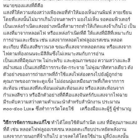
หมายของแสงที่ดีคือ
แสงที่ให้ความส่องสว่างเพียงพอที่ทำให้มองเห็นงานพิมพ์ ลายเขียน
โดยที่แสงนั้นไม่มากเกินไปจนตาพร่า มองไม่เห็น จอคอมพิวเตอร์
เป็นแหล่งกำเนิดแสงอย่างหนึ่งที่สามารถทำให้เกิดแสงจ้าเกินไป เป็น
แสงที่มาจากหลอดไฟ หรือแหล่งกำเนิดที่ดี ให้แสงที่มีสีที่เหมาะกับ
การอ่านและเขียน เช่น แสงจากหลอดไฟฟลูออเรสเซน หลอด
ตะเกียบ ที่มีแสงสีขาวนวล ขณะที่แสงจากหลอดกลม หรือแสงจาก
ไฟตามท้องถนนจะมีสีส้มซึ่งไม่เหมาะสมกับการอ่าน
เป็นแสงที่มีคุณภาพ ไม่กะพริบ และคุณภาพของ ความสว่างและสี
สม่ำเสมอ เป็นแสงที่มีการกระจัด-กระจาย ไม่พุ่งมาทิศทางเดียว ดัง
ตัวอย่างของการถ่ายภาพที่ถ้าใช้แสงไฟส่องตรงไปยังผู้ถูกถ่าย
คุณภาพของภาพจะดูแข็ง ไม่อ่อนนุ่มเหมือนภาพที่เกิดจากการ
สะท้อน เช่นแสงที่สะท้อนแผ่นสะท้อนแสง หรือแสงสะท้อนจาก
กำแพงสีขาว หรืออีกตัวอย่างที่ดีคือแสงจันทร์กับแสงจากไฟฉาย
มีระดับความสว่างตามคำแนะนำสำหรับสำนักงาน ประมาณ
๓๐๐-๕๐๐ Lux
๑
ซึ่งทำการวัดโดยใช้ เครื่องมือและผู้รู้ ผู้ชำนาญ
วิธีการจัดการและแก้ไข
ทำได้โดยใช้ต้นกำเนิด แสง ที่มีคุณภาพแสง
ที่ดี เช่น หลอดไฟฟลูออเรสเซน หลอดตะเกียบประหยัดพลังงาน
แสงจากภายนอกที่จ้าเกินไป อาจลดได้โดยใช้ม่าน มู่ลี่บังแสงนั้น