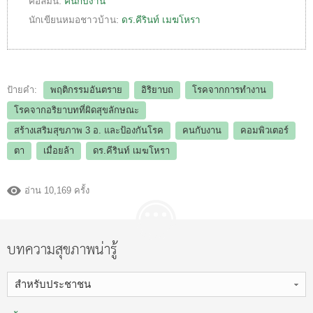
คอลัมน์:
คนกับงาน
นักเขียนหมอชาวบ้าน:
ดร.คีรินท์ เมฆโหรา
ป้ายคำ:
พฤติกรรมอันตราย
อิริยาบถ
โรคจากการทำงาน
โรคจากอริยาบทที่ผิดสุขลักษณะ
สร้างเสริมสุขภาพ 3 อ.​ และป้องกันโรค
คนกับงาน
คอมพิวเตอร์
ตา
เมื่อยล้า
ดร.คีรินท์ เมฆโหรา
อ่าน 10,169 ครั้ง
บทความสุขภาพน่ารู้
สำหรับประชาชน