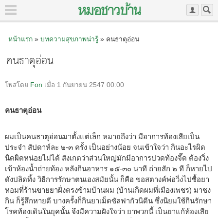
หน้าแรก
»
บทความสุขภาพน่ารู้
» คนธาตุอ่อน
คนธาตุอ่อน
โพสโดย
Fon
เมื่อ 1 กันยายน 2547 00:00
คนธาตุอ่อน
ผมเป็นคนธาตุอ่อนมาตั้งแต่เล็ก หมายถึงว่า มีอาการท้องเสียเป็น
ประจำ สัปดาห์ละ ๒-๓ ครั้ง เป็นอย่างน้อย จนเข้าใจว่า กินอะไรผิด
นิดผิดหน่อยไม่ได้ สังเกตว่าส่วนใหญ่มักมีอาการปวดท้องจี๊ด ต้องวิ่ง
เข้าห้องน้ำถ่ายท้อง หลังกินอาหาร ๑๕-๓๐ นาที ถ่ายสัก ๒ ที ก็หายไป
ดังปลิดทิ้ง วิธีการรักษาตนเองสมัยนั้น ก็คือ ขอสตางค์พ่อวิ่งไปซื้อยา
หอมที่ร้านขายยาฝั่งตรงข้ามบ้านผม (บ้านเกิดผมที่เมืองเพชร) มาชง
กิน ก็รู้สึกหายดี บางครั้งก็กินยาเม็ดซัลฟากัวนิดีน ซึ่งนิยมใช้กินรักษา
โรคท้องเดินในยุคนั้น จึงมีความฝังใจว่า ยาพวกนี้ เป็นยาแก้ท้องเสีย