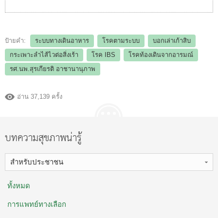
ป้ายคำ:
ระบบทางเดินอาหาร
โรคตามระบบ
บอกเล่าเก้าสิบ
กระเพาะลำไส้ไวต่อสิ่งเร้า
โรค IBS
โรคท้องเดินจากอารมณ์
รศ.นพ.สุรเกียรติ อาชานานุภาพ
อ่าน 37,139 ครั้ง
บทความสุขภาพน่ารู้
สำหรับประชาชน
ทั้งหมด
การแพทย์ทางเลือก