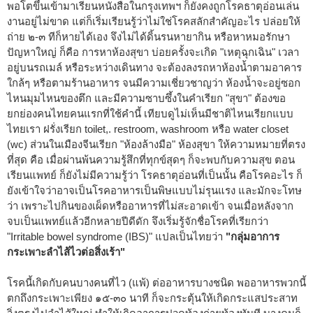
พอโตขึ้นเข้ามาเรียนหนังสือในกรุงเทพฯ ก็ยังคงถูกโรคธาตุอ่อนเล่น
งานอยู่ไม่ขาด แต่ก็เริ่มเรียนรู้ว่าไม่ใช่โรคสลักสำคัญอะไร ปล่อยให้
ถ่าย ๒-๓ ทีก็หายได้เอง จึงไม่ได้ดิ้นรนหายากิน หรือหาหมอรักษา
ปัญหาใหญ่ ก็คือ การหาห้องสุขา บ่อยครั้งจะเกิด "เหตุฉุกเฉิน" เวลา
อยู่บนรถเมล์ หรือระหว่างเดินทาง จะต้องลงรถหาห้องน้ำตามอาคาร
ใกล้ๆ หรือตามร้านอาหาร จนมีความเชี่ยวชาญว่า ห้องน้ำจะอยู่ซอก
ไหนมุมไหนของตึก และมีความซาบซึ้งในคำเรียก "สุขา" ต้องขอ
ยกย่องคนไทยคนแรกที่ใช้คำนี้ เทียบดูไม่เห็นมีชาติไหนเรียกแบบ
ไทยเรา ฝรั่งเรียก toilet,. restroom, washroom หรือ water closet
(wc) ส่วนในเมืองจีนเรียก "ห้องล้างมือ" ห้องสุขา ให้ความหมายที่ตรง
ที่สุด คือ เมื่อผ่านพ้นความรู้สึกที่ทุกข์สุดๆ ก็จะพบกับความสุข ตอน
เรียนแพทย์ ก็ยังไม่มีความรู้ว่า โรคธาตุอ่อนที่เป็นนั้น คือโรคอะไร ก็
ยังเข้าใจว่าอาจเป็นโรคอาหารเป็นพิษแบบไม่รุนแรง และมักจะโทษ
ว่า เพราะไปกินของเผ็ดหรืออาหารที่ไม่สะอาดเข้า จนเมื่อหลังจาก
จบเป็นแพทย์แล้วอีกหลายปีดีดัก จึงเริ่มรู้จักชื่อโรคที่เรียกว่า
"Irritable bowel syndrome (IBS)" แปลเป็นไทยว่า
"กลุ่มอาการ
กระเพาะลำไส้ไวต่อสิ่งเร้า"
โรคนี้เกิดกับคนบางคนที่ไว (แพ้) ต่ออาหารบางชนิด พออาหารพวกนี้
ตกถึงกระเพาะเพียง ๑๕-๓๐ นาที ก็จะกระตุ้นให้เกิดกระแสประสาท