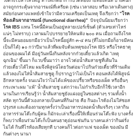
วิ่งตรงไปลำไส้ใหญ่ ทำให้เกิดอาการปวดท้องถ่ายท้องทันที บางคนก็
อาจถูกกระตุ้นจากอารมณ์ที่เครียด (เช่น เวลาสอบ หรือเวลาเดินทาง)
สมัยก่อนทางแพทย์เข้าใจว่ามีความเครียดเป็นเหตุ จึงเรียกว่า
"โรค
ท้องเดินจากอารมณ์ (functional diarrhea)"
ปัจจุบันนิยมเรียกว่า
โรค IBS
แทน โรคนี้มีคนเป็นอยู่หลายเปอร์เซ็นต์ (ตัวเลขเท่าไหร่
แน่ๆ ไม่ทราบ) เวลาผมไปบรรยายให้คนฟัง ๒๐๐ คน เมื่อถามถึงโรค
นี้จะมีคนยอมยกมือว่าเป็นโรคนี้อยู่สัก ๓-๔ คน (ที่ไม่ยกมือก็อาจมีคน
เป็นก็ได้) ๑๐ กว่าปีมาแล้วที่ผมจับต้นเหตุของโรค IBS หรือโรคธาตุ
อ่อนของผมได้ มีอยู่วันหนึ่งกินหลังจากก๋วยเตี๋ยวแล้วเกิด "เหตุ
ฉุกเฉิน" ขึ้นมา ก็แวบขึ้นมาว่า อาจไวต่อน้ำส้มสายชูที่เติมใน
ก๋วยเตี๋ยวได้ไหม ผมจึงพิสูจน์โดยวันต่อมาไปกินก๋วยเตี๋ยวที่ร้านเดิม
แล้วลองไม่ใส่น้ำส้มสายชูดู ก็ปรากฏว่าไม่เป็นไร ตอนหลังได้พิสูจน์
อีกหลายครั้ง จนแน่ใจว่าไม่ได้แพ้ของเปรี้ยวหรือของเผ็ด หรืออื่นๆ
กระเพาะผม "แพ้" น้ำส้มสายชู แต่กว่าจะไม่กำเริบอีกก็ใช้เวลาอีก
นานในการเรียนรู้ว่า น้ำส้มสายชูยังแฝงอยู่ในซอสต่างๆ รวมทั้งน้ำ
สลัด ทุกวันนี้ตัวเองกลายเป็นคนที่กินง่าย คือ กินอะไรต้องไม่ใส่ซอส
ปรุงรส และต้องถามทุกครั้งว่าเป็นอาหารปลอดน้ำส้มจริงๆ เวลากิน
อาหารร่วมโต๊ะกับผู้คน ก็มักจะเล่าเรื่องนี้ให้เพื่อนร่วมโต๊ะฟัง บางครั้ง
ก็พบว่าเพื่อนร่วมโต๊ะก็เป็นคนธาตุอ่อนเช่นกัน บางคนเล่าว่ากินฝรั่ง
ไม่ได้ กินทีไรท้องเสียทุกที บางคนก็ไวต่อกาแฟ ของเผ็ด ของมัน มี
กันต่างๆ นานา