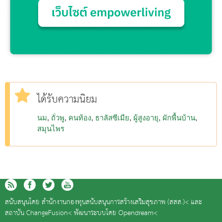
ได้รับความนิยม
นม
ถั่วพู
คนท้อง
ธาลัสซีเมีย
ผู้สูงอายุ
ผักพื้นบ้าน
สมุนไพร
สนับสนุนโดย
สำนักงานกองทุนสนับสนุนการสร้างเสริมสุขภาพ (สสส.)<
และ
สถาบัน ChangeFusion<
พัฒนาระบบโดย
Opendream<