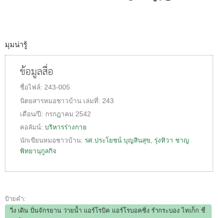
มุมน่ารู้
ข้อมูลสื่อ
ชื่อไฟล์:
243-005
นิตยสารหมอชาวบ้าน
เล่มที่:
243
เดือน/ปี:
กรกฎาคม 2542
คอลัมน์:
บริหารร่างกาย
นักเขียนหมอชาวบ้าน:
รศ.ประโยชน์ บุญสินสุข
,
รุ่งทิวา ชาญ
พิทยานุกูลกิจ
ป้ายคำ:
วิ่ง เดิน ปั่นจักรยาน ว่ายน้ำ แอร์โรบิค แอร์โรบอคซิ่ง รำกระบอง ไทเก็ก ชี่