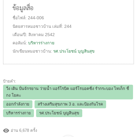
ข้อมูลสื่อ
ชื่อไฟล์:
244-006
นิตยสารหมอชาวบ้าน
เล่มที่:
244
เดือน/ปี:
สิงหาคม 2542
คอลัมน์:
บริหารร่างกาย
นักเขียนหมอชาวบ้าน:
รศ.ประโยชน์ บุญสินสุข
ป้ายคำ:
วิ่ง เดิน ปั่นจักรยาน ว่ายน้ำ แอร์โรบิค แอร์โรบอคซิ่ง รำกระบอง ไทเก็ก ชี่
กง โยคะ
ออกกำลังกาย
สร้างเสริมสุขภาพ 3 อ.​ และป้องกันโรค
บริหารร่างกาย
รศ.ประโยชน์ บุญสินสุข
อ่าน 6,678 ครั้ง