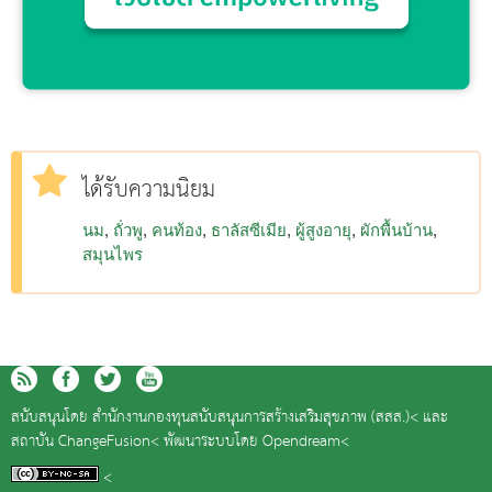
ได้รับความนิยม
นม
ถั่วพู
คนท้อง
ธาลัสซีเมีย
ผู้สูงอายุ
ผักพื้นบ้าน
สมุนไพร
สนับสนุนโดย
สำนักงานกองทุนสนับสนุนการสร้างเสริมสุขภาพ (สสส.)<
และ
สถาบัน ChangeFusion<
พัฒนาระบบโดย
Opendream<
<