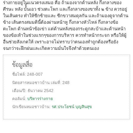
ร่างกายอยู่ในแนวตรงเสมอ คือ ถ้ามองจากด้านหลัง กึ่งกลางของ
ศีรษะ หลัง บั้ั้นเอว ช่วงตะโพก และกึ่งกลางของขาทั้ง ๒ ข้าง ควรอยู่
ในเส้นตรง ทำให้ซีกซ้ายและ ซีกขวาสมดุลกัน และถ้ามองดูจากด้าน
ข้าง เส้นตรงสมมตินี้ต้องผ่านหน้าหู กึ่งกลางหัวไหล่ กึ่งกลางข้อ
ตะโพก ด้านหน้าข้อเข่า แต่ด้านหลังของกระดูกสะบ้าและด้านหน้า
ของข้อเท้าในช่วงแรกๆของการบริหาร ควรทำหน้ากระจก หรือให้ผู้
อื่นช่วยสังเกตให้ เพราะอาจไม่ทราบว่าตนเองทำถูกต้องหรือยัง
จนกว่าจะฝึกฝนและเกิดความมั่นใจจึงทำด้วยตนเอง
ข้อมูลสื่อ
ชื่อไฟล์:
248-007
นิตยสารหมอชาวบ้าน
เล่มที่:
248
เดือน/ปี:
ธันวาคม 2542
คอลัมน์:
บริหารร่างกาย
นักเขียนหมอชาวบ้าน:
รศ.ประโยชน์ บุญสินสุข