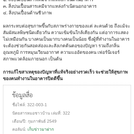
๓. สิ่งปนเปื้อนสารเคมีจากแหล่งกำเนิดนอกอาคาร
๔. สิ่งปนเปื้อนด้านชีวภาพ
ผลกระทบต่อสุขภาพขึ้นกับสภาพร่างกายของแต่ ละคนด้วย ถึงแม้จะ
สัมผัสมลพิษชนิดเดียวกัน ความเข้มข้นใกล้เคียงกัน แต่อาการแสดง
ไม่เหมือนกัน บางคนเป็นมากบางคนเป็นน้อย ซึ่งผู้ที่ทำงานในอาคาร
จะต้องช่วยกันสอดส่องและสังเกตต้นตอของปัญหา รวมถึงกลิ่น
อุณหภูมิ การหมุนเวียนอากาศ ความแออัดของคน เฟอร์นิเจอร์
สภาพแวดล้อมภายนอก เป็นต้น
การแก้ไขสาเหตุของปัญหาที่แท้จริงอย่างรวดเร็ว จะช่วยให้สุขภาพ
ของคนทำงานในอาคารปิดดีขึ้น
ข้อมูลสื่อ
ชื่อไฟล์:
322-003-1
นิตยสารหมอชาวบ้าน
เล่มที่:
322
เดือน/ปี:
กุมภาพันธ์ 2549
คอลัมน์:
เก็บข่าวมาฝาก