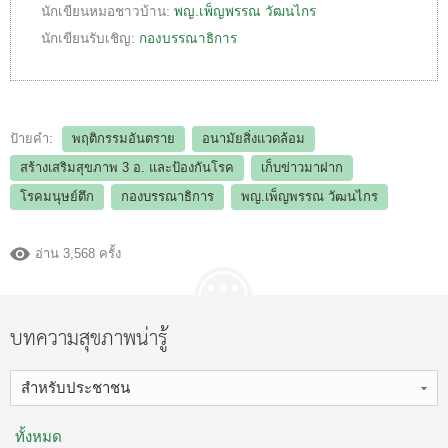
นักเขียนหมอชาวบ้าน:
พญ.เพ็ญพรรณ วัฒนไกร
นักเขียนรับเชิญ:
กองบรรณาธิการ
ป้ายคำ:
พฤติกรรมอันตราย
อนามัยสิ่งแวดล้อม
สร้างเสริมสุขภาพ 3 อ.​ และป้องกันโรค
เก็บข่าวมาฝาก
โรคมนุษย์ตึก
กองบรรณาธิการ
พญ.เพ็ญพรรณ วัฒนไกร
อ่าน 3,568 ครั้ง
บทความสุขภาพน่ารู้
สำหรับประชาชน
ทั้งหมด