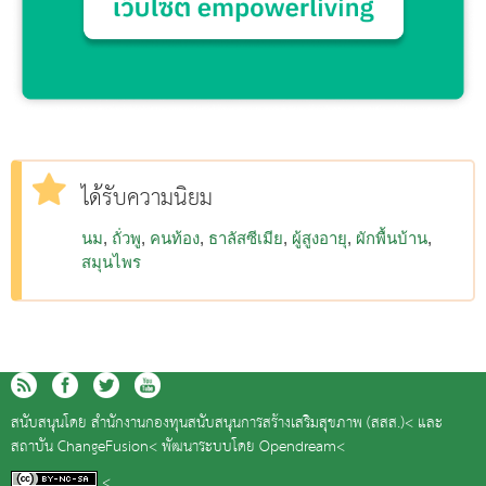
ได้รับความนิยม
นม
ถั่วพู
คนท้อง
ธาลัสซีเมีย
ผู้สูงอายุ
ผักพื้นบ้าน
สมุนไพร
สนับสนุนโดย
สำนักงานกองทุนสนับสนุนการสร้างเสริมสุขภาพ (สสส.)<
และ
สถาบัน ChangeFusion<
พัฒนาระบบโดย
Opendream<
<