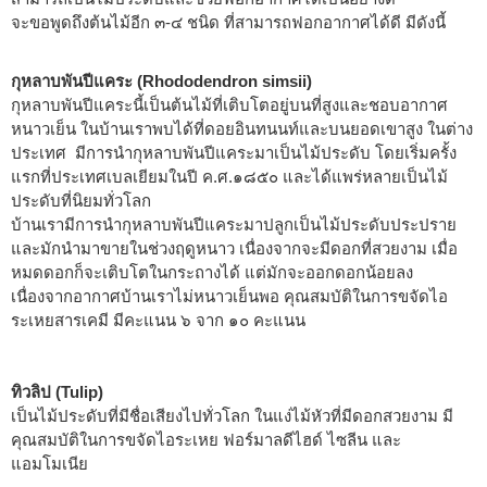
จะขอพูดถึงต้นไม้อีก ๓-๔ ชนิด ที่สามารถฟอกอากาศได้ดี มีดังนี้
กุหลาบพันปีแคระ (Rhododendron simsii)
กุหลาบพันปีแคระนี้เป็นต้นไม้ที่เติบโตอยู่บนที่สูงและชอบอากาศ
หนาวเย็น ในบ้านเราพบได้ที่ดอยอินทนนท์และบนยอดเขาสูง ในต่าง
ประเทศ มีการนำกุหลาบพันปีแคระมาเป็นไม้ประดับ โดยเริ่มครั้ง
แรกที่ประเทศเบลเยียมในปี ค.ศ.๑๘๕๐ และได้แพร่หลายเป็นไม้
ประดับที่นิยมทั่วโลก
บ้านเรามีการนำกุหลาบพันปีแคระมาปลูกเป็นไม้ประดับประปราย
และมักนำมาขายในช่วงฤดูหนาว เนื่องจากจะมีดอกที่สวยงาม เมื่อ
หมดดอกก็จะเติบโตในกระถางได้ แต่มักจะออกดอกน้อยลง
เนื่องจากอากาศบ้านเราไม่หนาวเย็นพอ คุณสมบัติในการขจัดไอ
ระเหยสารเคมี มีคะแนน ๖ จาก ๑๐ คะแนน
ทิวลิป (Tulip)
เป็นไม้ประดับที่มีชื่อเสียงไปทั่วโลก ในแง่ไม้หัวที่มีดอกสวยงาม มี
คุณสมบัติในการขจัดไอระเหย ฟอร์มาลดีไฮด์ ไซลีน และ
แอมโมเนีย