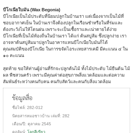
บีโกเนียใบมัน (Wax Begonia)
บีโกเนียเป็นไม้ประดับที่นิยมปลูกในบ้านเรา แต่เนื่องจากเป็นไม้ที่
ชอบอากาศเย็น ในบ้านเราจึงต้องปลูกในเรือนชำหรือในที่ร่มและ
ต้องระวังไม่ให้โดนฝน เพราะจะเป็นเชื้อราและเน่าตายได้ง่าย
บีโกเนียที่เป็นไม้ท้องถิ่นในบ้านเรา ได้แก่ ต้นสบู่ส้ม ซึ่งปลูกง่าย เรา
อาจหาต้นสบู่ส้มมาปลูกในอาคารแทนบีโกเนียใบมันก็ได้
คุณสมบัติของบีโกเนีย ในการขจัดไอระเหยสารเคมี มีคะแนน ๔ ใน
๑๐ คะแนน
สุดท้าย ขอให้ท่านผู้อ่านที่รักจะปลูกต้นไม้ ทั้งไม้ประดับ ไม้ยืนต้น ไม้
ผล พืชสวนครัว เพราะมีคุณค่าต่อสุขภาพสิ่งแวดล้อมและต่อความ
สัมพันธ์ระหว่างคนกับคน คนกับสัตว์และคนกับสิ่งแวดล้อม
ข้อมูลสื่อ
ชื่อไฟล์:
282-012
นิตยสารหมอชาวบ้าน
เล่มที่:
282
เดือน/ปี:
ตุลาคม 2545
คอลัมน์:
โลกสีเขียว