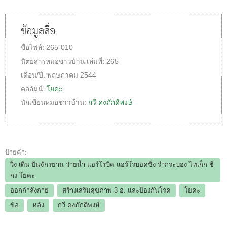
ข้อมูลสื่อ
ชื่อไฟล์:
265-010
นิตยสารหมอชาวบ้าน
เล่มที่:
265
เดือน/ปี:
พฤษภาคม 2544
คอลัมน์:
โยคะ
นักเขียนหมอชาวบ้าน:
กวี คงภักดีพงษ์
ป้ายคำ:
วิ่ง เดิน ปั่นจักรยาน ว่ายน้ำ แอร์โรบิค แอร์โรบอคซิ่ง รำกระบอง ไทเก็ก ชี่
กง โยคะ
ออกกำลังกาย
สร้างเสริมสุขภาพ 3 อ.​ และป้องกันโรค
โยคะ
ข้อ
หลัง
กวี คงภักดีพงษ์