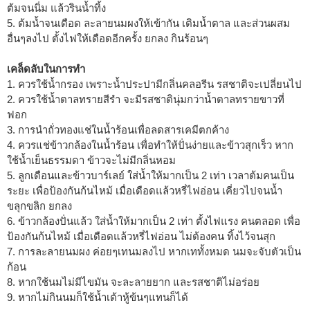
ต้มจนนิ่ม แล้วรินน้ำทิ้ง
5. ต้มน้ำจนเดือด ละลายนมผงให้เข้ากัน เติมน้ำตาล และส่วนผสม
อื่นๆลงไป ตั้งไฟให้เดือดอีกครั้ง ยกลง กินร้อนๆ
เคล็ดลับในการทำ
1. ควรใช้น้ำกรอง เพราะน้ำประปามีกลิ่นคลอรีน รสชาติจะเปลี่ยนไป
2. ควรใช้น้ำตาลทรายสีรำ จะมีรสชาตินุ่มกว่าน้ำตาลทรายขาวที่
ฟอก
3. การนำถั่วทองแช่ในน้ำร้อนเพื่อลดสารเคมีตกค้าง
4. ควรแช่ข้าวกล้องในน้ำร้อน เพื่อทำให้ปั่นง่ายและข้าวสุกเร็ว หาก
ใช้น้ำเย็นธรรมดา ข้าวจะไม่มีกลิ่นหอม
5. ลูกเดือนและข้าวบาร์เลย์ ใส่น้ำให้มากเป็น 2 เท่า เวลาต้มคนเป็น
ระยะ เพื่อป้องกันก้นไหม้ เมื่อเดือดแล้วหรี่ไฟอ่อน เคี่ยวไปจนน้ำ
ขลุกขลิก ยกลง
6. ข้าวกล้องปั่นแล้ว ใส่น้ำให้มากเป็น 2 เท่า ตั้งไฟแรง คนตลอด เพื่อ
ป้องกันก้นไหม้ เมื่อเดือดแล้วหรี่ไฟอ่อน ไม่ต้องคน ทิ้งไว้จนสุก
7. การละลายนมผง ค่อยๆเทนมลงไป หากเททั้งหมด นมจะจับตัวเป็น
ก้อน
8. หากใช้นมไม่มีไขมัน จะละลายยาก และรสชาติไม่อร่อย
9. หากไม่กินนมก็ใช้น้ำเต้าหู้ข้นๆแทนก็ได้