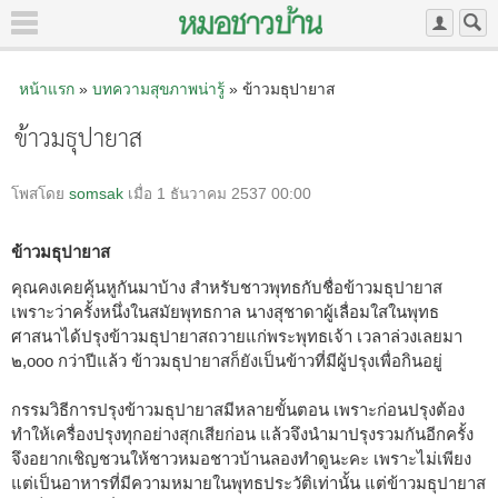
หน้าแรก
»
บทความสุขภาพน่ารู้
» ข้าวมธุปายาส
ข้าวมธุปายาส
โพสโดย
somsak
เมื่อ 1 ธันวาคม 2537 00:00
ข้าวมธุปายาส
คุณคงเคยคุ้นหูกันมาบ้าง สำหรับชาวพุทธกับชื่อข้าวมธุปายาส
เพราะว่าครั้งหนึ่งในสมัยพุทธกาล นางสุชาดาผู้เลื่อมใสในพุทธ
ศาสนาได้ปรุงข้าวมธุปายาสถวายแก่พระพุทธเจ้า เวลาล่วงเลยมา
๒,ooo กว่าปีแล้ว ข้าวมธุปายาสก็ยังเป็นข้าวที่มีผู้ปรุงเพื่อกินอยู่
กรรมวิธีการปรุงข้าวมธุปายาสมีหลายขั้นตอน เพราะก่อนปรุงต้อง
ทำให้เครื่องปรุงทุกอย่างสุกเสียก่อน แล้วจึงนำมาปรุงรวมกันอีกครั้ง
จึงอยากเชิญชวนให้ชาวหมอชาวบ้านลองทำดูนะคะ เพราะไม่เพียง
แต่เป็นอาหารที่มีความหมายในพุทธประวัติเท่านั้น แต่ข้าวมธุปายาส