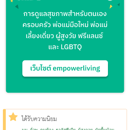
ได้รับความนิยม
นม
ถั่วพู
คนท้อง
ธาลัสซีเมีย
ผู้สูงอายุ
ผักพื้นบ้าน