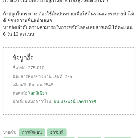
กว้าง 5 เซนติเมตร ถ้าปลูกในอาคารจะสูงได้ถึง 3 เมตร
ถ้าปลูกในกระถาง ต้องใช้ดินปนทรายเพื่อให้ดินร่วนและระบายน้ำได้
ดี ชอบความชื้นสม่ำเสมอ
หากจัดลำดับความสามารถในการขจัดไอละเหยสารเคมี ได้คะแนน
6 ใน 10 คะแนน
ข้อมูลสื่อ
ชื่อไฟล์:
275-010
นิตยสารหมอชาวบ้าน
เล่มที่:
275
เดือน/ปี:
มีนาคม 2545
คอลัมน์:
โลกสีเขียว
นักเขียนหมอชาวบ้าน:
นพ.ประพจน์ เภตรากาศ
ป้ายคำ:
การพักผ่อน
อารมณ์