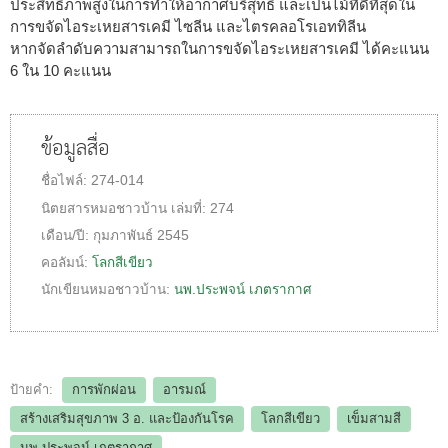
ประสิทธิภาพสูงในการทำให้อากาศบริสุทธิ์ และเป็นไม้ที่ดีที่สุดใน
การขจัดไอระเหยสารเคมี ไซลีน และไตรคลอโรเอททิลีน
หากจัดลำดับความสามารถในการขจัดไอระเหยสารเคมี ได้คะแนน
6 ใน 10 คะแนน
ข้อมูลสื่อ
ชื่อไฟล์:
274-014
นิตยสารหมอชาวบ้าน
เล่มที่:
274
เดือน/ปี:
กุมภาพันธ์ 2545
คอลัมน์:
โลกสีเขียว
นักเขียนหมอชาวบ้าน:
นพ.ประพจน์ เภตรากาศ
ป้ายคำ:
การพักผ่อน
อารมณ์
สร้างเสริมสุขภาพ 3 อ.​ และป้องกันโรค
โลกสีเขียว
เข็มสามสี
นพ.ประพจน์ เภตรากาศ