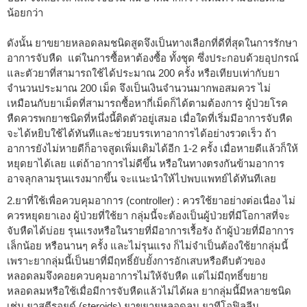
น้อยกว่า
ดังนั้น ยาขยายหลอดลมชนิดสูดจึงเป็นทางเลือกที่ดีที่สุดในการรักษา
อาการจับหืด แต่ในการซื้อหาต้องซื้อ ทั้งชุด ซึ่งประกอบด้วยอุปกรณ์
และตัวยาที่สามารถใช้ได้ประมาณ 200 ครั้ง หรือเทียบเท่ากับยา
จำนวนประมาณ 200 เม็ด จึงเป็นเงินจำนวนมากพอสมควร ไม่
เหมือนกับยาเม็ดที่สามารถซื้อหากี่เม็ดก็ได้ตามต้องการ ผู้ป่วยโรค
หืดควรพกยาชนิดที่หนึ่งนี้ติดตัวอยู่เสมอ เมื่อใดที่เริ่มมีอาการจับหืด
จะได้หยิบใช้ได้ทันทีและช่วยบรรเทาอาการได้อย่างรวดเร็ว ถ้า
อาการยังไม่หายดีก็อาจสูดเพิ่มเติมได้อีก 1-2 ครั้ง เมื่อหายดีแล้วก็ให้
หยุดยาได้เลย แต่ถ้าอาการไม่ดีขึ้น หรือในทางตรงกันข้ามอาการ
อาจลุกลามรุนแรงมากขึ้น จะแนะนำให้ไปพบแพทย์ได้ทันทีเลย
2.ยาที่ใช้เพื่อควบคุมอาการ (controller) : ควรใช้ยาอย่างต่อเนื่อง ไม่
ควรหยุดยาเอง ผู้ป่วยที่ใช้ยา กลุ่มนี้จะต้องเป็นผู้ป่วยที่มีโอกาสที่จะ
จับหืดได้บ่อย รุนแรงหรือในรายที่มีอาการเรื้อรัง ถ้าผู้ป่วยที่มีอาการ
เล็กน้อย หรือนานๆ ครั้ง และไม่รุนแรง ก็ไม่จำเป็นต้องใช้ยากลุ่มนี้
เพราะยากลุ่มนี้เป็นยาที่มีฤทธิ์ยับยั้งการอักเสบหรือตีบตัวของ
หลอดลมจึงคอยควบคุมอาการไม่ให้จับหืด แต่ไม่มีฤทธิ์ขยาย
หลอดลมหรือใช้เมื่อมีการจับหืดแล้วไม่ได้ผล ยากลุ่มนี้มีหลายชนิด
เช่น ยาสตีรอยด์ (steroids) ยาขยายหลอดลม ยาทีโอฟิลลีน