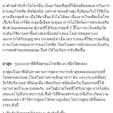
ยาต้านตัวรับลิวโคไทรอีน เป็นยาใหม่ที่สุดที่ได้ผลดีพอสมควรในการ
ควบคุมโรคหืด มีชนิดเม็ด แต่ราคาค่อนข้างสูง จึงนิยมเก็บไว้ใช้เป็น
ทางเลือกสุดท้าย เมื่อใช้ยาอื่นแล้วไม่ได้ผล เนื่องจากโรคหืดเป็นโรค
เรื้อรัง จึงควรใช้ยากลุ่มนี้เพื่อควบคุมอาการไม่ให้เกิดการอักเสบหรือ
ตีบตัวของหลอดลม ผู้ป่วยที่ได้รับยากลุ่มที่ 2 นี้ไม่ว่าจะเป็นชนิดใด
จะต้องใช้ยาเหล่านี้อย่างต่อเนื่องสม่ำเสมอ ไม่ควรหยุดยาเอง
นอกจากได้รับอนุญาตจากแพทย์เท่านั้น เพราะขณะที่ใช้ยากลุ่มนี้อยู่
ยาจะไปควบคุมอาการของโรคหืด โดยไปลดการอักเสบและป้องกัน
การหดตัวของหลอดลม จึงทำให้ไม่เกิดการจับหืดขึ้น
ยาสูด
: รูปแบบยาที่ดีที่สุดของโรคหืด-ควรฝึกให้คล่อง
ยาสูดเป็นยาที่เดินทางตามการสูดจากปากเข้าสู่หลอดลมออกฤทธิ์
โดยตรงต่อปอด (โดยไม่ผ่านทางเดินอาหาร ตับ และกระแสเลือด)
จึงใช้ปริมาณยาที่น้อยเมื่อ เทียบกับยาชนิดเม็ดกิน จึงออกฤทธิ์ได้
อย่างรวดเร็วและปลอดภัย แต่ในผู้ป่วยใหม่ที่ได้รับยาสูด อาจไม่คุ้น
เคยและไม่มีประสบการณ์ ซึ่งถ้าได้ฝึกฝนสักระยะหนึ่งก็จะเกิดความ
คล่องแคล่ว ทำให้การสูดยาได้อย่างถูกต้อง ในการสูดยามีขั้นตอน
ง่ายๆ ดังนี้