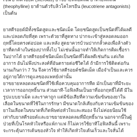
(theophylline) ยาต้านตัวรับลิวโคไทรอีน (leucotriene antagonists)
เป็นต้น
ยาสตีรอยด์มีทั้งชนิดสูดและชนิดเม็ด โดยชนิดสูดเป็นชนิดที่ได้ผลดี
และปลอดภัยที่สุด เพราะตัวยาที่สูดทาง ปากจะเข้าสู่หลอดลมออก
ฤทธิ์โดยตรงต่อปอด และหลัง สูดยาควรบ้วนปากกลั้วคอเพื่อล้างตัว
ยาที่ตกค้างในช่องปากทิ้งไป ไม่เช่นนั้นอาจทำให้เกิดการติดเชื้อรา
ในปากได้ ยาสตีรอยด์ชนิดเม็ดเป็นชนิดที่ได้ผลดีเช่นกัน แต่เกิด
อาการ อันไม่พึงประสงค์ที่อันตรายต่อชีวิตได้ ถ้ามีการใช้ติดต่อกัน
นานเกินกว่า 7 วัน จึงควรใช้ยาสตีรอยด์ชนิดเม็ด เมื่อจำเป็นและควร
อยู่ภายใต้การดูแลของแพทย์เท่านั้น
ยาขยายหลอดลมชนิดที่ใช้เพื่อควบคุมอาการหืด มักเป็นยาที่มีระยะ
เวลาการออกฤทธิ์นาน ส่วนยาที-โอฟิลลีนเป็นยาที่ออกฤทธิ์ได้ดี มีใน
รูปแบบยาเม็ด และราคาถูก แต่มีข้อเสียที่ความเข้มข้นของยาใน
เลือดในขนาดที่ใช้ในการรักษา มีขนาดใกล้เคียงกับความเข้มข้นของ
ยาในเลือดในขนาดที่เกิดพิษต่อหัวใจและสมอง จึงไม่ค่อยนิยมใช้
เท่ากับยาสตีรอยด์และยาขยายหลอดลมที่มีฤทธิ์นาน นอกจากนี้ในผู้
ป่วยที่เป็นโรคหัวใจหรือแพ้กาแฟ ก็ไม่ควรใช้ยาทีโอฟิลลีนนี้ เพราะ
จะกระตุ้นการเต้นของหัวใจ ทำให้เกิดหัวใจเต้นเร็วและใจสั่นได้