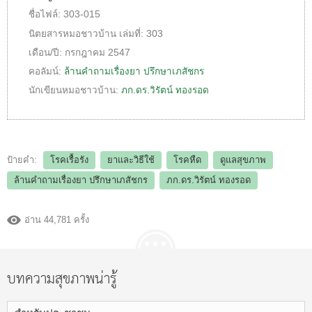
ชื่อไฟล์:
303-015
นิตยสารหมอชาวบ้าน
เล่มที่:
303
เดือน/ปี:
กรกฎาคม 2547
คอลัมน์:
ล้านคำถามเรื่องยา ปรึกษาเภสัชกร
นักเขียนหมอชาวบ้าน:
ภก.ดร.วิรัตน์ ทองรอด
ป้ายคำ:
โรคเรื้อรัง
ยาและวิธีใช้
โรคหืด
ดูแลสุขภาพ
ล้านคำถามเรื่องยา ปรึกษาเภสัชกร
ภก.ดร.วิรัตน์ ทองรอด
อ่าน 44,781 ครั้ง
บทความสุขภาพน่ารู้