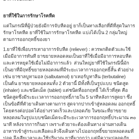
ยาที่ใช้ในการรักษาโรคหืด
แต่ในกรณีที่ผู้ป่วยยังมีการจับหืดอยู่ ยาก็เป็นทางเลือกที่ดีที่สุดในการ
รักษาโรคหืด ยาที่ใช้ในการรักษาโรคหืด แบ่งได้เป็น 2 กลุ่มใหญ่
ตามการออกฤทธิ์ของยา
1.ยาที่ใช้เพื่อบรรเทาอาการจับหืด (reliever) : ควรพกติดตัวและใช้
เมื่อมีอาการทันที ยาขยายหลอดลมเป็นยาที่ใช้เมื่อมีอาการหอบหืด
และควรหยุดใช้เมื่อไม่มีอาการแล้ว ส่วนใหญ่ยาที่ใช้ในกรณีนี้มัก
เป็นยาที่มีฤทธิ์ขยายหลอดลมที่มีระยะเวลาการออกฤทธิ์สั้น ตัวอย่าง
เช่น ยาซาลบูทามอล (salbutamol) ยาเทอร์บูทาลีน (terbutaline)
เป็นต้น ยาขยายหลอดลมทั้ง 2 ตัวยานี้ มีทั้งที่เป็นรูปแบบ ชนิดสูด
(inhaler) และชนิดเม็ด (tablet) แต่ชนิดที่ออกฤทธิ์ ได้เร็วที่สุด คือ
ชนิดสูดซึ่งมีระยะเวลาการออกฤทธิ์ภายใน 5 นาทีหลังการสูดยา ซึ่ง
เป็นข้อดีที่ตัวยาเดินทางตามการ สูดจากปากเข้าสู่หลอดลม ออกฤทธิ์
โดยตรงต่อปอดได้อย่างรวดเร็วและปลอดภัย ในขณะที่ยาขยาย
หลอดลมในรูปแบบชนิดเม็ดจะมีระยะเวลาการออกฤทธิ์ประมาณ ๓๐
นาที หลังจากการกินยา เพราะตัวยาจะต้องเดินทาง ผ่านทางเดิน
อาหารเข้าสู่กระแสเลือดแล้วจึงเดินทางไปออกฤทธิ์ขยายหลอดลมที่
ปอด จึงเสียเวลาและใช้ปริมาณ ยาที่มากกว่า แต่มีความปลอดภัย