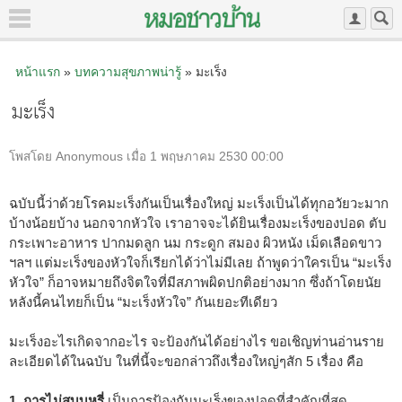
หน้าแรก
»
บทความสุขภาพน่ารู้
» มะเร็ง
มะเร็ง
โพสโดย Anonymous เมื่อ 1 พฤษภาคม 2530 00:00
ฉบับนี้ว่าด้วยโรคมะเร็งกันเป็นเรื่องใหญ่ มะเร็งเป็นได้ทุกอวัยวะมาก
บ้างน้อยบ้าง นอกจากหัวใจ เราอาจจะได้ยินเรื่องมะเร็งของปอด ตับ
กระเพาะอาหาร ปากมดลูก นม กระดูก สมอง ผิวหนัง เม็ดเลือดขาว
ฯลฯ แต่มะเร็งของหัวใจก็เรียกได้ว่าไม่มีเลย ถ้าพูดว่าใครเป็น “มะเร็ง
หัวใจ” ก็อาจหมายถึงจิตใจที่มีสภาพผิดปกติอย่างมาก ซึ่งถ้าโดยนัย
หลังนี้คนไทยก็เป็น “มะเร็งหัวใจ” กันเยอะทีเดียว
มะเร็งอะไรเกิดจากอะไร จะป้องกันได้อย่างไร ขอเชิญท่านอ่านราย
ละเอียดได้ในฉบับ ในที่นี้จะขอกล่าวถึงเรื่องใหญ่ๆสัก 5 เรื่อง คือ
1. การไม่สูบบุหรี่
เป็นการป้องกันมะเร็งของปอดที่สำคัญที่สุด