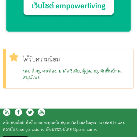
ได้รับความนิยม
นม
ถั่วพู
คนท้อง
ธาลัสซีเมีย
ผู้สูงอายุ
ผักพื้นบ้าน
สมุนไพร
สนับสนุนโดย
สำนักงานกองทุนสนับสนุนการสร้างเสริมสุขภาพ (สสส.)<
และ
สถาบัน ChangeFusion<
พัฒนาระบบโดย
Opendream<