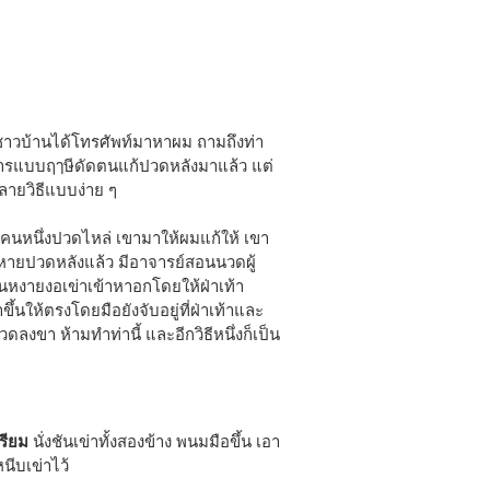
อชาวบ้านได้โทรศัพท์มาหาผม ถามถึงท่า
ารแบบฤๅษีดัดตนแก้ปวดหลังมาแล้ว แต่
ลายวิธีแบบง่าย ๆ
มคนหนึ่งปวดไหล่ เขามาให้ผมแก้ให้ เขา
็หายปวดหลังแล้ว มีอาจารย์สอนนวดผู้
นหงายงอเข่าเข้าหาอกโดยให้ฝ่าเท้า
ขึ้นให้ตรงโดยมือยังจับอยู่ที่ฝ่าเท้าและ
ดลงขา ห้ามทำท่านี้ และอีกวิธีหนึ่งก็เป็น
รียม
นั่งชันเข่าทั้งสองข้าง พนมมือขึ้น เอา
นีบเข่าไว้