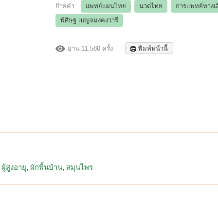
ป้ายคำ:
แพทย์แผนไทย
นวดไทย
การแพทย์ทางเล
พิศิษฐ เบญจมงคงวารี
อ่าน 11,580 ครั้ง
พิมพ์หน้านี้
ผู้สูงอายุ
ผักพื้นบ้าน
สมุนไพร