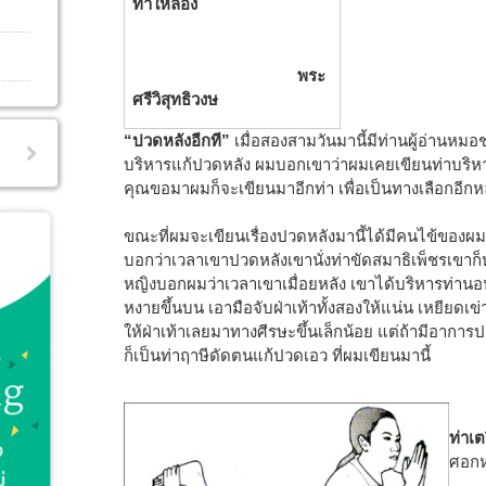
ท้าให้ลอง
พระ
ศรีวิสุทธิวงษ
“ปวดหลังอีกที”
เมื่อสองสามวันมานี้มีท่านผู้อ่านหม
บริหารแก้ปวดหลัง ผมบอกเขาว่าผมเคยเขียนท่าบริห
คุณขอมาผมก็จะเขียนมาอีกท่า เพื่อเป็นทางเลือกอีกห
ขณะที่ผมจะเขียนเรื่องปวดหลังมานี้ได้มีคนไข้ของผ
บอกว่าเวลาเขาปวดหลังเขานั่งท่าขัดสมาธิเพ็ชรเขาก
หญิงบอกผมว่าเวลาเขาเมื่อยหลัง เขาได้บริหารท่านอ
หงายขึ้นบน เอามือจับฝ่าเท้าทั้งสองให้แน่น เหยียดเข่า
ให้ฝ่าเท้าเลยมาทางศีรษะขึ้นเล็กน้อย แต่ถ้ามีอาการปว
ก็เป็นท่าฤาษีดัดตนแก้ปวดเอว ที่ผมเขียนมานี้
ท่าเต
ศอกห