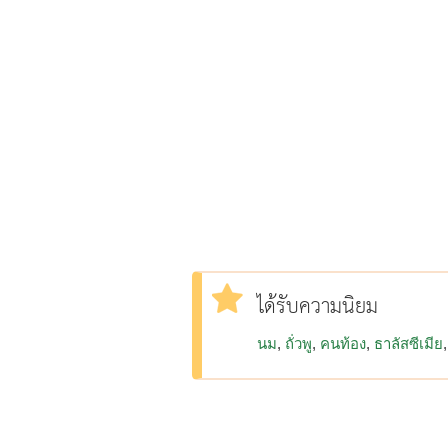
ได้รับความนิยม
นม
ถั่วพู
คนท้อง
ธาลัสซีเมีย