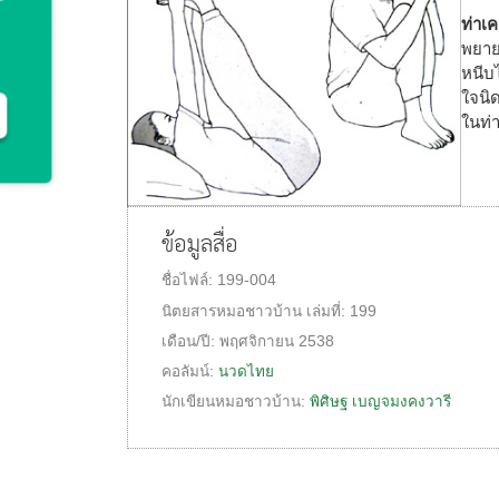
ท่าเ
พยาย
หนีบไ
ใจนิ
ในท่า
ข้อมูลสื่อ
ชื่อไฟล์:
199-004
นิตยสารหมอชาวบ้าน
เล่มที่:
199
เดือน/ปี:
พฤศจิกายน 2538
คอลัมน์:
นวดไทย
นักเขียนหมอชาวบ้าน:
พิศิษฐ เบญจมงคงวารี