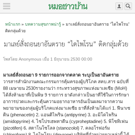
หน้าแรก
»
บทความสุขภาพน่ารู้
» มาเลย์สั่งถอนยาอันตราย “ไดไพโรน”
ติดกลุ่มด้วย
มาเลย์สั่งถอนยาอันตราย “ไดไพโรน” ติดกลุ่มด้วย
โพสโดย Anonymous เมื่อ 1 มิถุนายน 2530 00:00
มาเลย์สั่งถอนยา 9 รายการออกจากตลาด ระบุเป็นยาอันตราย
วารสารสำนักงานคณะกรรมการคุ้มครองผู้บริโภค สคบ.สาร ฉบับที่
88 เมษายน 2530รายงานว่า กระทรวงสุขภาพแห่งมาเลเซีย (MoH)
ได้สั่งห้ามยาที่เป็นพิษ 9 รายการ ยาดังกล่าวเป็นยาที่ใช้ในการรักษา
อาการปวดและกระตุ้นความอยากอาหารอันเป็นผลมาจากความ
พยายามของกลุ่มผู้บริโภคแห่งมาเลเซีย ยาที่สั่งห้ามได้แก่ 1. ฟีนาเซ
ติน (phenacetin) 2. แอนติไพริน (antipyrine) 3. อะมิโดไพริน
(amidopyrine) 4. ไซโปรเฮพทาดีน (cyproheptadine) 5. พิโซทิเฟน
(pizotifen) 6. สตาโนโซโลล (stanozolol) 7. คลอโรฟอร์ม
(chloroform) 8. ไดไพโรน (dipyrone) บริษัทที่จำหน่ายยาเหล่านี้ ได้