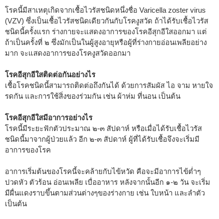
โรคนี้มีสาเหตุเกิดจากเชื้อไวรัสชนิดหนึ่งชื่อ Varicella zoster virus
(VZV) ซึ่งเป็นเชื้อไวรัสชนิดเดียวกันกับโรคงูสวัด ถ้าได้รับเชื้อไวรัส
ชนิดนี้ครั้งแรก ร่างกายจะแสดงอาการของโรคอีสุกอีใสออกมา แต่
ถ้าเป็นครั้งที่ ๒ ซึ่งมักเป็นในผู้สูงอายุหรือผู้ที่ร่างกายอ่อนเพลียอย่าง
มาก จะแสดงอาการของโรคงูสวัดออกมา
โรคอีสุกอีใสติดต่อกันอย่างไร
เชื้อโรคชนิดนี้สามารถติดต่อถึงกันได้ ด้วยการสัมผัส ไอ จาม หายใจ
รดกัน และการใช้สิ่งของร่วมกัน เช่น ผ้าห่ม ที่นอน เป็นต้น
โรคอีสุกอีใสมีอาการอย่างไร
โรคนี้มีระยะฟักตัวประมาณ ๒-๓ สัปดาห์ หรือเมื่อได้รับเชื้อไวรัส
ชนิดนี้มาจากผู้ป่วยแล้ว อีก ๒-๓ สัปดาห์ ผู้ที่ได้รับเชื้อจึงจะเริ่มมี
อาการของโรค
อาการเริ่มต้นของโรคนี้จะคล้ายกับไข้หวัด คือจะมีอาการไข้ต่ำๆ
ปวดหัว ตัวร้อน อ่อนเพลีย เบื่ออาหาร หลังจากนั้นอีก ๑-๒ วัน จะเริ่ม
มีผื่นแดงราบขึ้นตามส่วนต่างๆของร่างกาย เช่น ใบหน้า และลำตัว
เป็นต้น