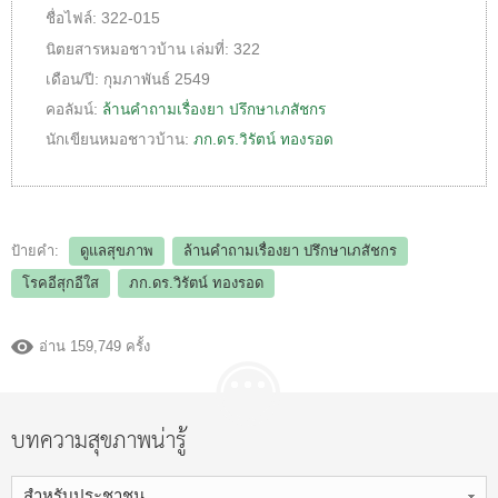
ชื่อไฟล์:
322-015
นิตยสารหมอชาวบ้าน
เล่มที่:
322
เดือน/ปี:
กุมภาพันธ์ 2549
คอลัมน์:
ล้านคำถามเรื่องยา ปรึกษาเภสัชกร
นักเขียนหมอชาวบ้าน:
ภก.ดร.วิรัตน์ ทองรอด
ป้ายคำ:
ดูแลสุขภาพ
ล้านคำถามเรื่องยา ปรึกษาเภสัชกร
โรคอีสุกอีใส
ภก.ดร.วิรัตน์ ทองรอด
อ่าน 159,749 ครั้ง
บทความสุขภาพน่ารู้
สำหรับประชาชน