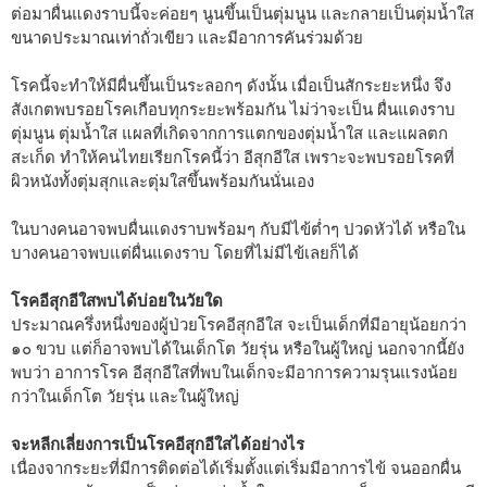
ต่อมาผื่นแดงราบนี้จะค่อยๆ นูนขึ้นเป็นตุ่มนูน และกลายเป็นตุ่มน้ำใส
ขนาดประมาณเท่าถั่วเขียว และมีอาการคันร่วมด้วย
โรคนี้จะทำให้มีผื่นขึ้นเป็นระลอกๆ ดังนั้น เมื่อเป็นสักระยะหนึ่ง จึง
สังเกตพบรอยโรคเกือบทุกระยะพร้อมกัน ไม่ว่าจะเป็น ผื่นแดงราบ
ตุ่มนูน ตุ่มน้ำใส แผลที่เกิดจากการแตกของตุ่มน้ำใส และแผลตก
สะเก็ด ทำให้คนไทยเรียกโรคนี้ว่า อีสุกอีใส เพราะจะพบรอยโรคที่
ผิวหนังทั้งตุ่มสุกและตุ่มใสขึ้นพร้อมกันนั่นเอง
ในบางคนอาจพบผื่นแดงราบพร้อมๆ กับมีไข้ต่ำๆ ปวดหัวได้ หรือใน
บางคนอาจพบแต่ผื่นแดงราบ โดยที่ไม่มีไข้เลยก็ได้
โรคอีสุกอีใสพบได้บ่อยในวัยใด
ประมาณครึ่งหนึ่งของผู้ป่วยโรคอีสุกอีใส จะเป็นเด็กที่มีอายุน้อยกว่า
๑๐ ขวบ แต่ก็อาจพบได้ในเด็กโต วัยรุ่น หรือในผู้ใหญ่ นอกจากนี้ยัง
พบว่า อาการโรค อีสุกอีใสที่พบในเด็กจะมีอาการความรุนแรงน้อย
กว่าในเด็กโต วัยรุ่น และในผู้ใหญ่
จะหลีกเลี่ยงการเป็นโรคอีสุกอีใสได้อย่างไร
เนื่องจากระยะที่มีการติดต่อได้เริ่มตั้งแต่เริ่มมีอาการไข้ จนออกผื่น