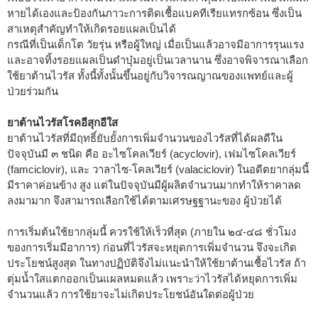
หายได้เองและป้องกันภาวะการติดเชื้อแบคทีเรียแทรกซ้อน ซึ่งเป็น
สาเหตุสำคัญทำให้เกิดรอยแผลเป็นได้
กรณีที่เป็นเด็กโต วัยรุ่น หรือผู้ใหญ่ เมื่อเป็นแล้วอาจมีอาการรุนแรง
และอาจทิ้งรอยแผลเป็นดำบุ๋มอยู่เป็นเวลานาน ซึ่งอาจพิจารณาเลือก
ใช้ยาต้านไวรัส ทั้งนี้ทั้งนั้นขึ้นอยู่กับวิจารณญาณของแพทย์และผู้
ป่วยร่วมกัน
ยาต้านไวรัสโรคอีสุกอีใส
ยาต้านไวรัสที่มีฤทธิ์ยับยั้งการเพิ่มจำนวนของไวรัสที่ได้ผลดีใน
ปัจจุบันมี ๓ ชนิด คือ อะไซโคลเวียร์ (acyclovir), เฟมไซโคลเวียร์
(famciclovir), และ วาลาไซ-โคลเวียร์ (valaciclovir) ในอดีตยากลุ่มนี้
มีราคาค่อนข้าง สูง แต่ในปัจจุบันมีผู้ผลิตจำนวนมากทำให้ราคาลด
ลงมามาก จึงสามารถเลือกใช้ได้ตามเศรษฐฐานะของ ผู้ป่วยได้
การเริ่มต้นใช้ยากลุ่มนี้ ควรใช้ให้เร็วที่สุด (ภายใน ๒๔-๔๘ ชั่วโมง
ของการเริ่มมีอาการ) ก่อนที่ไวรัสจะหยุดการเพิ่มจำนวน จึงจะเกิด
ประโยชน์สูงสุด ในทางปฏิบัติจึงไม่แนะนำให้ใช้ยาต้านเชื้อไวรัส ถ้า
ตุ่มน้ำใสแตกออกเป็นแผลหมดแล้ว เพราะว่าไวรัสได้หยุดการเพิ่ม
จำนวนแล้ว การใช้ยาจะไม่เกิดประโยชน์อันใดต่อผู้ป่วย