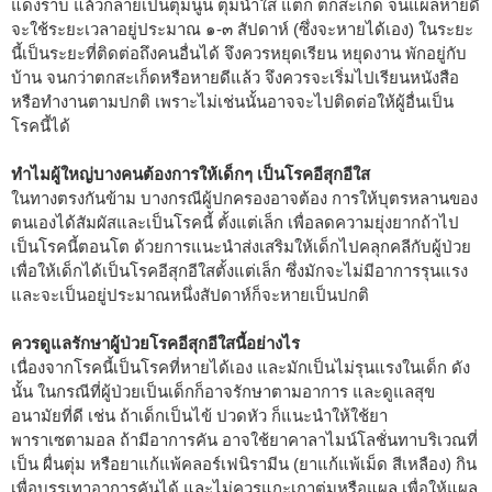
แดงราบ แล้วกลายเป็นตุ่มนูน ตุ่มน้ำใส แตก ตกสะเก็ด จนแผลหายดี
จะใช้ระยะเวลาอยู่ประมาณ ๑-๓ สัปดาห์ (ซึ่งจะหายได้เอง) ในระยะ
นี้เป็นระยะที่ติดต่อถึงคนอื่นได้ จึงควรหยุดเรียน หยุดงาน พักอยู่กับ
บ้าน จนกว่าตกสะเก็ดหรือหายดีแล้ว จึงควรจะเริ่มไปเรียนหนังสือ
หรือทำงานตามปกติ เพราะไม่เช่นนั้นอาจจะไปติดต่อให้ผู้อื่นเป็น
โรคนี้ได้
ทำไมผู้ใหญ่บางคนต้องการให้เด็กๆ เป็นโรคอีสุกอีใส
ในทางตรงกันข้าม บางกรณีผู้ปกครองอาจต้อง การให้บุตรหลานของ
ตนเองได้สัมผัสและเป็นโรคนี้ ตั้งแต่เล็ก เพื่อลดความยุ่งยากถ้าไป
เป็นโรคนี้ตอนโต ด้วยการแนะนำส่งเสริมให้เด็กไปคลุกคลีกับผู้ป่วย
เพื่อให้เด็กได้เป็นโรคอีสุกอีใสตั้งแต่เล็ก ซึ่งมักจะไม่มีอาการรุนแรง
และจะเป็นอยู่ประมาณหนึ่งสัปดาห์ก็จะหายเป็นปกติ
ควรดูแลรักษาผู้ป่วยโรคอีสุกอีใสนี้อย่างไร
เนื่องจากโรคนี้เป็นโรคที่หายได้เอง และมักเป็นไม่รุนแรงในเด็ก ดัง
นั้น ในกรณีที่ผู้ป่วยเป็นเด็กก็อาจรักษาตามอาการ และดูแลสุข
อนามัยที่ดี เช่น ถ้าเด็กเป็นไข้ ปวดหัว ก็แนะนำให้ใช้ยา
พาราเซตามอล ถ้ามีอาการคัน อาจใช้ยาคาลาไมน์โลชั่นทาบริเวณที่
เป็น ผื่นตุ่ม หรือยาแก้แพ้คลอร์เฟนิรามีน (ยาแก้แพ้เม็ด สีเหลือง) กิน
เพื่อบรรเทาอาการคันได้ และไม่ควรแกะเกาตุ่มหรือแผล เพื่อให้แผล