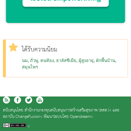
ได้รับความนิยม
นม
ถั่วพู
คนท้อง
ธาลัสซีเมีย
ผู้สูงอายุ
ผักพื้นบ้าน
สมุนไพร
สนับสนุนโดย
สำนักงานกองทุนสนับสนุนการสร้างเสริมสุขภาพ (สสส.)<
และ
สถาบัน ChangeFusion<
พัฒนาระบบโดย
Opendream<
<