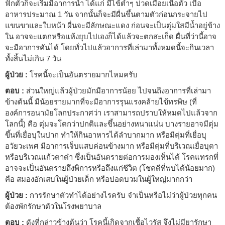
ฟักตัวก็จะเริ่มมีอาการนำ ได้แก่ มีไข้ต่ำๆ ปวดเมื่อยเนื้อตัว เบื่อ
อาหารประมาณ 1 วัน จากนั้นก็จะมีผื่นขึ้นตามตัวก่อนกระจายไป
แขนขาและใบหน้า ผื่นจะมีลักษณะแดง ก่อนจะเป็นตุ่มใสมีน้ำอยู่ข้าง
ใน อาจจะแตกหรือแห้งยุบไปเองก็ได้แล้วจะตกสะเก็ด ผื่นที่ว่านี้อาจ
จะมีอาการคันได้ โดยทั่วไปแล้วอาการที่เล่ามาทั้งหมดนี้จะกินเวลา
ทั้งสิ้นไม่เกิน 7 วัน
ผู้ป่วย :
โรคนี้จะเป็นอันตรายมากไหมครับ
ตอบ :
ส่วนใหญ่แล้วผู้ป่วยมักมีอาการน้อย ไปจนถึงอาการที่เล่ามา
ข้างต้นนี้ มีน้อยรายมากที่จะมีอาการรุนแรงคล้ายไข้ทรพิษ (ที่
องค์การอนามัยโลกประกาศว่า เราสามารถปราบให้หมดไปแล้วจาก
โลกนี้) คือ ตุ่มจะโตกว่าปกติและขึ้นอย่างหนาแน่น บางรายอาจมีตุ่ม
ขึ้นที่เยื่อบุในปาก ทำให้กินอาหารได้ลำบากมาก หรือมีตุ่มที่เยื่อบุ
อวัยวะเพศ มีอาการเจ็บแสบค่อนข้างมาก หรือมีตุ่มที่บริเวณเยื่อบุตา
หรือบริเวณแก้วตาดำ ซึ่งเป็นอันตรายต่อการมองเห็นได้ โรคแทรกที่
อาจจะเป็นอันตรายถึงพิการหรือถึงแก่ชีวิต (โชคดีที่พบได้น้อยมาก)
คือ สมองอักเสบในผู้ป่วยเด็ก หรือปอดบวมในผู้ใหญ่มากกว่า
ผู้ป่วย :
การรักษาตัวทำได้อย่างไรครับ จำเป็นหรือไม่ว่าผู้ป่วยทุกคน
ต้องพักรักษาตัวในโรงพยาบาล
ตอบ :
ดังที่กล่าวข้างต้นว่า โรคนี้เกิดจากเชื้อไวรัส จึงไม่มียารักษา