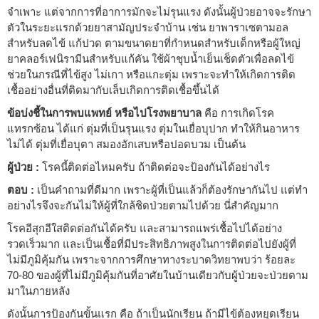
จำเพาะ แต่จากการที่อาการมักจะไม่รุนแรง ดังนั้นผู้ป่วยอาจจะรักษา
ตัวในระยะแรกด้วยยาสามัญประจำบ้าน เช่น ยาพาราเซตามอล
สำหรับลดไข้ แก้ปวด ตามขนาดยาที่กำหนดสำหรับเด็กหรือผู้ใหญ่
ยาคลอร์เฟนิรามีนสำหรับแก้คัน ใช้ผ้าชุบน้ำเย็นเช็ดตัวเพื่อลดไข้
ช่วยในกรณีที่ไข้สูง ไม่เกา หรือแกะตุ่ม เพราะจะทำให้เกิดการติด
เชื้ออย่างอื่นที่ติดมากับเล็บเกิดการติดเชื้อขึ้นได้
ข้อบ่งชี้ในการพบแพทย์ หรือไปโรงพยาบาล
คือ การเกิดโรค
แทรกซ้อน ได้แก่ ตุ่มที่เป็นรุนแรง ตุ่มในเยื่อบุปาก ทำให้กินอาหาร
ไม่ได้ ตุ่มที่เยื่อบุตา สมองอักเสบหรือปอดบวม เป็นต้น
ผู้ป่วย :
โรคนี้ติดต่อไหมครับ ถ้าติดต่อจะป้องกันได้อย่างไร
ตอบ :
เป็นคำถามที่ดีมาก เพราะผู้ที่เป็นแล้วก็ต้องรักษากันไป แต่ทำ
อย่างไรจึงจะกันไม่ให้ผู้ที่ใกล้ชิดป่วยตามไปด้วย นี่สำคัญมาก
โรคอีสุกอีใสติดต่อกันได้ครับ และสามารถแพร่เชื้อไปได้อย่าง
รวดเร็วมาก และเป็นเชื้อที่มีประสิทธิภาพสูงในการติดต่อไปยังผู้ที่
ไม่มีภูมิคุ้มกัน เพราะจากการศึกษาทางระบาดวิทยาพบว่า ร้อยละ
70-80 ของผู้ที่ไม่มีภูมิคุ้มกันที่อาศัยในบ้านเดียวกับผู้ป่วยจะป่วยตาม
มาในภายหลัง
ดังนั้นการป้องกันขั้นแรก คือ ถ้าเป็นนักเรียน ถ้ามีไข้ต้องหยุดเรียน