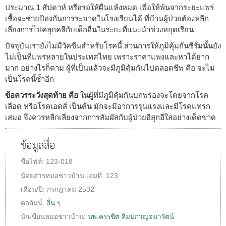
ประมาณ 1 สัปดาห์ หรือรอให้ผื่นแห้งหมด เพื่อให้พ้นจากระยะแพร่
เชื้อจะช่วยป้องกันการระบาดในโรงเรียนได้ ที่บ้านผู้ป่วยต้องหลีก
เลี่ยงการไปคลุกคลีกับเด็กอื่นในระยะที่แนะนำช่วงหยุดเรียน
ปัจจุบันเรายังไม่มีวัคซีนสำหรับโรคนี้ ส่วนการให้ภูมิคุ้มกันซีรั่มนั้นยัง
ไม่เป็นที่แพร่หลายในประเทศไทย เพราะราคาแพงและหาได้ยาก
มาก อย่างไรก็ตาม ผู้ที่เป็นแล้วจะมีภูมิคุ้มกันไปตลอดชีพ คือ จะไม่
เป็นโรคนี้ซ้ำอีก
ข้อควรระวังสุดท้าย คือ
ในผู้ที่มีภูมิคุ้มกันบกพร่องจะโดยจากโรค
เลือด หรือโรคเอดส์ เป็นต้น มักจะมีอาการรุนแรงและมีโรคแทรก
เสมอ จึงควรหลีกเลี่ยงจากการสัมผัสกับผู้ป่วยอีสุกอีใสอย่างเด็ดขาด
ข้อมูลสื่อ
ชื่อไฟล์:
123-018
นิตยสารหมอชาวบ้าน
เล่มที่:
123
เดือน/ปี:
กรกฎาคม 2532
คอลัมน์:
อื่น ๆ
นักเขียนหมอชาวบ้าน:
นพ.ครรชิต ลิมปกาญจนารัตน์