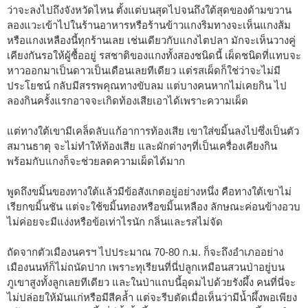
ว่าจะลงไปถึงจังหวัดไหน ตั้งแต่บนสุดไปจนถึงใต้สุดของด้ามขวาน
ลองแวะเข้าไปในร้านอาหารหรือร้านข้าวแกงริมทางจะเห็นแกงส้ม
หรือแกงเหลืองนี้ทุกร้านเลย เช่นเดียวกับแกงไตปลา มักจะเห็นวางคู่
เคียงกันรอให้ผู้ซื้ออยู่ รสชาติของแกงทั้งสองชนิดนี้ เผ็ดชนิดที่แทบจะ
หาวออกมาเป็นดาวเป็นเดือนเลยทีเดียว แต่รสเผ็ดก็ใช่ว่าจะไม่มี
ประโยชน์ กลับมีสรรพคุณทางขับลม แต่บางคนหากไม่เคยกิน ไป
ลองกินครั้งแรกอาจจะเกิดท้องเสียเอาได้เพราะความเผ็ด
แต่ทางใต้เขามีเคล็ดลับแก้อาการท้องเสีย เขาใส่ขมิ้นลงไปซึ่งเป็นตัว
สมานธาตุ จะไม่ทำให้ท้องเสีย และผักต่างๆที่เป็นเครื่องเคียงกิน
พร้อมกับแกงก็จะช่วยลดความเผ็ดได้มาก
พูดถึงขมิ้นของทางใต้แล้วมีข้อสังเกตอยู่อย่างหนึ่ง คือทางใต้เขาไม่
เรียกขมิ้นชัน แต่จะใช้ขมิ้นทองหรือขมิ้นเหลือง ลักษณะค่อนข้างอวบ
ไม่ค่อยจะมีแง่งหรือข้อเท่าไรนัก กลิ่นและรสไม่จัด
ถัดจากตัวเมืองนครฯ ไปประมาณ 70-80 ก.ม. ก็จะถึงอำเภออย่าง
เมืองนนท์ก็ไม่ถนัดปาก เพราะทุเรียนที่นี่ปลูกเหมือนสวนป่าอยู่บน
ภูเขาสูงทั้งลูกเลยทีเดียว และในป่าแถบนี้อุดมไปด้วยรังผึ้ง คนที่นี่จะ
ไม่ปล่อยให้มันแก่หรือมีสีคล้ำ แต่จะรีบตัดเมื่อเห็นว่ามีน้ำผึ้งพอเพียง