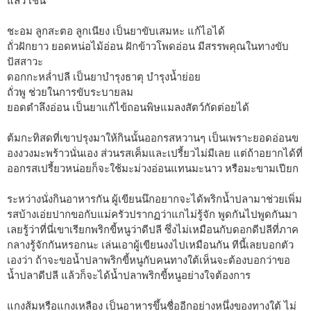
แล้ว เช่น
ชะอม ลูกสะตอ ลูกเนียง เป็นยาขับเสมหะ แก้ไอได้
ถั่วฝักยาว ยอดหน่อไม้อ่อน ฝักข้าวโพดอ่อน มีสรรพคุณในทางขับ
ปัสสาวะ
ดอกกะหล่ำปลี เป็นยาบำรุงธาตุ บำรุงน้ำย่อย
ถั่วพู ช่วยในการขับระบายลม
ยอดตำลึงอ่อน เป็นยาแก้ไข้ถอนพิษแมลงสัตว์กัดต่อยได้
ต้มกะทิสดที่เขาปรุงมาให้กินนั้นออกรสหวานๆ เป็นเพราะยอดอ่อนข
องงวงมะพร้าวนั่นเอง ส่วนรสเค็มและเปรี้ยวไม่มีเลย แต่ถ้าอยากได้ที่
ออกรสเปรี้ยวหน่อยก็จะใช้มะม่วงอ่อนแทนมะนาว หรือมะขามเปียก
ระหว่างนั่งกินอาหารกัน ผู้เขียนนึกอยากจะได้พริกน้ำปลามาช่วยเพิ่ม
รสบ้างเอ่ยปากขอกับแม่ครัวปรากฏว่าแกไม่รู้จัก พูดกันไปพูดกันมา
เลยรู้ว่าที่นี่เขาเรียกพริกขี้หนูว่าดีปลี ซึ่งไม่เหมือนกับดอกดีปลีที่ภาค
กลางรู้จักกันหรอกนะ เล่นเอาผู้เขียนงงไปเหมือนกัน ทีนี้เลยบอกตัว
เองว่า ถ้าจะขอน้ำปลาพริกขี้หนูกับคนทางใต้เห็นจะต้องบอกว่าขอ
น้ำปลาดีปลี แล้วก็จะได้น้ำปลาพริกขี้หนูอย่างใจต้องการ
แกงส้มหรือแกงเหลือง เป็นอาหารขึ้นชื่ออีกอย่างหนึ่งของทางใต้ ไม่