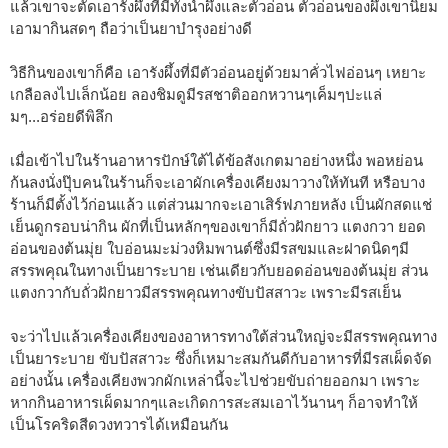
แล้วเขาจะตัดเอารังผึ้งที่มีทั้งน้ำผึ้งและตัวอ่อน ตัวอ่อนของผึ้งเขานิยม
เอามากินสดๆ ถือว่าเป็นยาบำรุงอย่างดี
วิธีกินของเขาก็คือ เอารังผึ้งที่มีตัวอ่อนอยู่ด้วยมาคั่วไฟอ่อนๆ เหยาะ
เกลือลงไปเล็กน้อย ลองชิมดูมีรสชาติออกหวานๆเค็มๆปะแล่
มๆ...อร่อยดีพิลึก
เมื่อเข้าไปในร้านอาหารปักษ์ใต้ได้ข้อสังเกตมาอย่างหนึ่ง พอหย่อน
ก้นลงนั่งปุ๊บคนในร้านก็จะเอาผักเครื่องเคียงมาวางให้ทันที หรือบาง
ร้านก็มีตั้งไว้ก่อนแล้ว แต่ส่วนมากจะเอาเสิร์ฟภายหลัง เป็นผักสดแช่
เย็นดูกรอบน่ากิน ผักที่เป็นหลักๆของเขาก็มีถั่วฝักยาว แตงกวา ยอด
อ่อนของต้นมุ่ย ใบอ่อนมะม่วงหิมพานต์ซึ่งมีรสขมและฝาดนิดๆมี
สรรพคุณในทางเป็นยาระบาย เช่นเดียวกับยอดอ่อนของต้นมุ่ย ส่วน
แตงกวากับถั่วฝักยาวมีสรรพคุณทางขับปัสสาวะ เพราะมีรสเย็น
จะว่าไปแล้วเครื่องเคียงของอาหารทางใต้ส่วนใหญ่จะมีสรรพคุณทาง
เป็นยาระบาย ขับปัสสาวะ ซึ่งก็เหมาะสมกันดีกับอาหารที่มีรสเผ็ดจัด
อย่างนั้น เครื่องเคียงพวกผักเหล่านี้จะไปช่วยขับถ่ายออกมา เพราะ
หากกินอาหารเผ็ดมากๆและเกิดการสะสมเอาไว้นานๆ ก็อาจทำให้
เป็นโรคริดสีดวงทวารได้เหมือนกัน