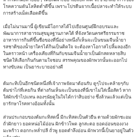
โรคความดันโลหิตต่ำดีขึ้น เพราะโปรตีนจากเนื้อปลาจะทำให้ระบบ
การสร้างเม็ดเลือดดีขึ้น
เมื่อไม่นานมานี้ ผู้เขียนมีโอกาสได้ไปเยือนศูนย์ฝึกอบรมและ
พัฒนาการสาธารณสุขมูลฐานภาคใต้ ที่จังหวัดนครศรีธรรมราช
อาหารการกินที่ขึ้นชื่อของที่นี่อย่างหนึ่งก็เห็นจะเป็นขนมจีนน้ำยา
รสชาติของน้ำยาใครได้กินเป็นติดใจ จะต้องหาโอกาสไปลิ้มลองอีก
ในคราวหน้า เครื่องเคียงที่กินกับขนมจีนน้ำยาเป็นผักสดหลายสิบ
ชนิดให้เลือกกินกันตามใจชอบ สรรพคุณของผักพวกนั้นจะออกไป
ทางขับลม เป็นยาระบายอย่างดี
ต้มกะทิเป็นอีกชนิดหนึ่งที่เจ้าภาพจัดมาต้อนรับ ดูๆไปจะคล้ายๆกับ
ต้มข่าไก่ที่เคยกิน ที่ต่างกันเห็นจะเป็นของที่นี่เขาไม่ใส่เนื้อสัตว์ หาก
ใส่ผักเข้าไปแทน ลองๆนัยดูในใจได้กว่าสิบอย่าง ซึ่งล้วนแล้วแต่เป็น
ยารักษาโรคทางอ้อมทั้งนั้น
ส่วนประกอบของต้มกะทิสดนี้ มีกะทิสดเป็นตัวยืน ตามด้วยผักชะอม
ถั่วฝักยาว ยอดหน่อไม้อ่อน ฝักข้าวโพด ลูกสะตอ ยอดอ่อนของงวง
มะพร้าว ดอกกะหล่ำปลี ถั่วพู ยอดตำลึงอ่อน ผักพวกนี้เป็นยาอยู่ในตัว