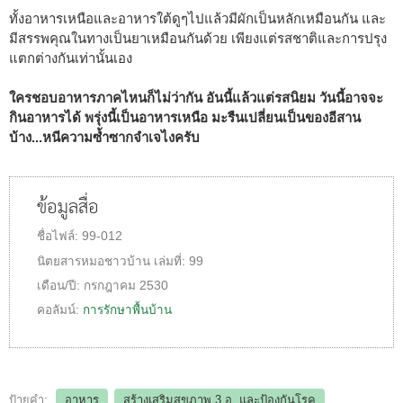
ทั้งอาหารเหนือและอาหารใต้ดูๆไปแล้วมีผักเป็นหลักเหมือนกัน และ
มีสรรพคุณในทางเป็นยาเหมือนกันด้วย เพียงแต่รสชาติและการปรุง
แตกต่างกันเท่านั้นเอง
ใครชอบอาหารภาคไหนก็ไม่ว่ากัน อันนี้แล้วแต่รสนิยม วันนี้อาจจะ
กินอาหารได้ พรุ่งนี้เป็นอาหารเหนือ มะรืนเปลี่ยนเป็นของอีสาน
บ้าง...หนีความซ้ำซากจำเจไงครับ
ข้อมูลสื่อ
ชื่อไฟล์:
99-012
นิตยสารหมอชาวบ้าน
เล่มที่:
99
เดือน/ปี:
กรกฎาคม 2530
คอลัมน์:
การรักษาพื้นบ้าน
ป้ายคำ:
อาหาร
สร้างเสริมสุขภาพ 3 อ.​ และป้องกันโรค