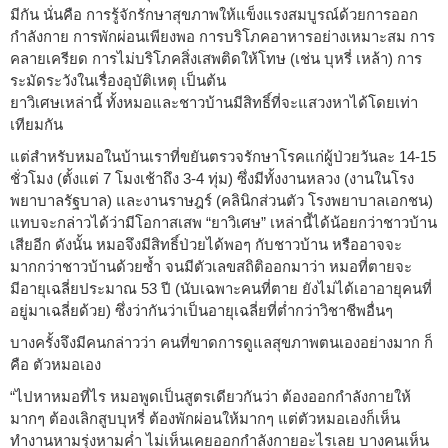
มีกัน นั่นคือ การรู้จักรักษาสุขภาพให้แข็งแรงสมบูรณ์ด้วยการออก
กำลังกาย การพักผ่อนเพียงพอ การบริโภคอาหารอย่างเหมาะสม การ
คลายเครียด การไม่บริโภคสิ่งเสพติดให้โทษ (เช่น บุหรี่ เหล้า) การ
ระมัดระวังในเรื่องอุบัติเหตุ เป็นต้น
ยาวิเศษเหล่านี้ ทั้งหมอและชาวบ้านมีสิทธิ์ที่จะแสวงหาได้โดยเท่า
เทียมกัน
แต่สำหรับหมอในบ้านเราที่ขยันตรวจรักษาโรคแก่ผู้ป่วยวันละ 14-15
ชั่วโมง (ตั้งแต่ 7 โมงเช้าถึง 3-4 ทุ่ม) ซึ่งมีทั้งงานหลวง (งานในโรง
พยาบาลรัฐบาล) และงานราษฎร์ (คลินิกส่วนตัว โรงพยาบาลเอกชน)
แทบจะกล่าวได้ว่ามีโอกาสเสพ “ยาวิเศษ” เหล่านี้ได้น้อยกว่าชาวบ้าน
เสียอีก ดังนั้น หมอจึงมีสิทธิ์ป่วยได้พอๆ กับชาวบ้าน หรืออาจจะ
มากกว่าชาวบ้านด้วยซ้ำ จนมีตัวเลขสถิติออกมาว่า หมอที่ตายจะ
มีอายุเฉลี่ยประมาณ 53 ปี (นับเฉพาะคนที่ตาย ยังไม่ได้เอาอายุคนที่
อยู่มาเฉลี่ยด้วย) ซึ่งว่ากันว่าเป็นอายุเฉลี่ยที่ต่ำกว่าวิชาชีพอื่นๆ
บางครั้งจึงมีคนกล่าวว่า คนที่ขาดการดูแลสุขภาพตนเองอย่างมาก ก็
คือ ตัวหมอเอง
“ไปหาหมอที่ไร หมอพูดเป็นสูตรเดียวกันว่า ต้องออกกำลังกายให้
มากๆ ต้องเลิกสูบบุหรี่ ต้องพักผ่อนให้มากๆ แต่ตัวหมอเองก็เห็น
ทำงานหามรุ่งหามค่ำ ไม่เห็นเคยออกกำลังกายอะไรเลย บางคนเห็น