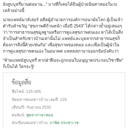
ยังสูบบุหรี่มวนต่อมวน...” บางทีก็เคยได้ยินผู้ป่วยนินทาหมอในวง
เหล้าอย่างนี้
นายแพทย์มาห์เล่อร์ อดีตผู้อำนวยการองค์การอนามัยโลก ผู้เป็นเจ้า
ตำรับคำขวัญ “สุขภาพดีถ้วนหน้า เมื่อปี 2543” ได้กล่าวย้ำอยู่เสมอๆ
ว่า “การสาธารณสุขมูลฐานหรือการดูแลสุขภาพตนเอง หาได้เป็นสิ่ง
จำเป็นสำหรับชาวบ้านเท่านั้นไม่ แพทย์และบุคลากรสาธารณสุขก็
ต้องการสิ่งนี้ด้วยเช่นกัน” เพื่อสุขภาพของหมอ และเพื่อเป็นผู้นำใน
การดูแลสุขภาพตนเอง ในอนาคต แพทยสภาอาจออกข้อบังคับว่า
“ห้ามแพทย์สูบบุหรี่ หากฝ่าฝืนจะถูกถอนใบอนุญาตประกอบวิชาชีพ”
ก็เป็นได้ ใครจะรู้!
ข้อมูลสื่อ
ชื่อไฟล์:
125-005
นิตยสารหมอชาวบ้าน
เล่มที่:
125
เดือน/ปี:
กันยายน 2532
คอลัมน์:
พูดจาภาษาหมอ
นักเขียนหมอชาวบ้าน:
ภาษิต ประชาเวช