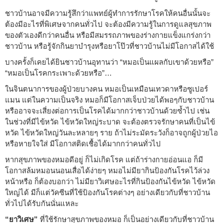
ชาวบ้านอาจมีความรู้สึกว่าแพทย์ผู้ทำการรักษาโรคให้คนอื่นนั้นจะ
ต้องมีอะไรที่พิเศษจากคนทั่วไป จะต้องมีความรู้ในการดูแลสุขภาพ
ของตัวเองดีกว่าคนอื่น หรือมีสมรรถภาพของร่างกายแข็งแกร่งกว่า
ชาวบ้าน หรือรู้จักกินยาบำรุงหรือยาโป๊วที่ชาวบ้านไม่มีโอกาสได้ใช้
บางครั้งก็เคยได้ยินชาวบ้านอุทานว่า “หมอเป็นแผลกับเขาด้วยหรือ”
“หมอเป็นโรคกระเพาะด้วยหรือ”…
ในจินตนาการของผู้ป่วยบางคน หมอเป็นเหมือนเทวดาหรือซูเปอร์
แมน แต่ในความเป็นจริง หมอก็มีโอกาสเจ็บป่วยได้พอๆกับชาวบ้าน
หรืออาจจะเสี่ยงต่อการเป็นโรคได้มากกว่าชาวบ้านด้วยซ้ำไป เช่น
ในช่วงที่มีไข้หวัด ไข้หวัดใหญ่ระบาด จะต้องตรวจรักษาคนที่เป็นไข้
หวัด ไข้หวัดใหญ่วันละหลายๆ ราย ถ้าไม่ระมัดระวังก็อาจถูกผู้ป่วยไอ
หรือหายใจใส่ มีโอกาสติดเชื้อได้มากกว่าคนทั่วไป
หากสุขภาพของหมอดีอยู่ ก็ไม่เกิดโรค แต่ถ้าร่างกายอ่อนแอ ก็มี
โอกาสล้มหมอนนอนเสื่อได้ง่ายๆ หมอไม่มียากินป้องกันโรคไว้ล่วง
หน้าหรือ ก็ต้องบอกว่า ไม่มียาวิเศษอะไรที่กินป้องกันไข้หวัด ไข้หวัด
ใหญ่ได้ มีก็แต่วัคซีนที่ใช้ป้องกันโรคต่างๆ อย่างเดียวกับที่ชาวบ้าน
ทั่วไปได้รับกันนั่นแหละ
“ยาวิเศษ”
ที่ใช้รักษาสุขภาพของหมอ ก็เป็นอย่างเดียวกับที่ชาวบ้าน