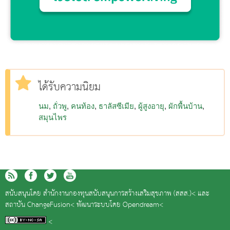
ได้รับความนิยม
นม
ถั่วพู
คนท้อง
ธาลัสซีเมีย
ผู้สูงอายุ
ผักพื้นบ้าน
สมุนไพร
สนับสนุนโดย
สำนักงานกองทุนสนับสนุนการสร้างเสริมสุขภาพ (สสส.)<
และ
สถาบัน ChangeFusion<
พัฒนาระบบโดย
Opendream<
<