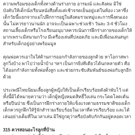
ความพร้อมของเด็กทั้งทางด้านร่างกาย อารมณ์ และสังคม มิใช่
บังคับให้เด็กนั่งเรียนหนังสือตั้งแต่เช้าจรดเย็นอยู่แต่ในห้อง เวลาซึ่ง
เด็กวัยนี้แยกจากแม่ไปฝึกการอยู่ในสังคมรวมหมู่และการพึ่งตนเอง
นั้น ไม่ควรยาวนานนัก อาจจะเป็นเฉพาะช่วงเช้า วันละ 3-4 ชั่วโมง
สถานเลี้ยงเด็กหรือโรงเรียนอนุบาลควรเน้นการฝึกร่างกายของเด็กให้
มากเพราะมีสนามกว้าง มีเครื่องเล่นที่ปลอดภัย และมีเพื่อนเล่นสนุก
สำหรับเด็กอยู่อย่างพร้อมมูล
คุณพ่อควรเอาใจใส่ด้านการออกกำลังกายของลูกด้วย หาโอกาสพา
ลูกวิ่งบ้าง พาไปว่ายน้ำบ้าง ฯลฯ เป็นการยิงทีเดียวได้นกหลายตัว คือ
ได้ออกกำลังกายทั้งพ่อทั้งลูก และช่วยกระชับสัมพันธ์ของพ่อกับลูกอีก
ด้วย
ประเพณีไทยนิยมเลี้ยงลูกผู้หญิงให้เป็นเด็กเรียบร้อยดังผ้าพับไว้ แต่
ทั้งนี้มิได้หมายความว่า เด็กผู้หญิงหมดสิทธิ์วิ่งเล่น กระโดดโลดเต้น
หรือปีนป่าย ซึ่งเป็นการฝึกร่างกายให้แข็งแรงตามธรรมชาติของเด็ก
เด็กควรถูกฝึกให้รู้จักสำรวมเรียบร้อยในเวลาที่ควรเรียบร้อย และได้
เล่นอย่างเต็มที่ในเวลาเล่น มิใช่ถูกดุว่าหรือบังคับกักกันอยู่ตลอดเวลา
315 ควรสอนอะไรลูกที่บ้าน