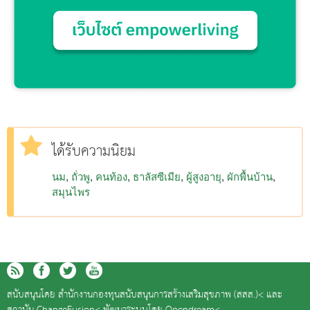
ได้รับความนิยม
นม
ถั่วพู
คนท้อง
ธาลัสซีเมีย
ผู้สูงอายุ
ผักพื้นบ้าน
สมุนไพร
สนับสนุนโดย
สำนักงานกองทุนสนับสนุนการสร้างเสริมสุขภาพ (สสส.)<
และ