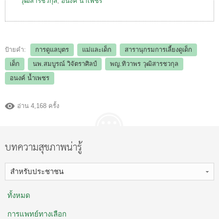
วุฒิสารชวกุล
,
อนงค์ น้ำเพชร
ป้ายคำ:
การดูแลบุตร
แม่และเด็ก
สารานุกรมการเลี้ยงดูเด็ก
เด็ก
นพ.สมบูรณ์ วิจัตราศิลป์
พญ.ทิวาพร วุฒิสารชวกุล
อนงค์ น้ำเพชร
อ่าน 4,168 ครั้ง
บทความสุขภาพน่ารู้
สำหรับประชาชน
ทั้งหมด
การแพทย์ทางเลือก