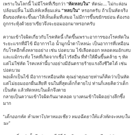
เพราะในโลกนี้ ไม่มีโรคที่เรียกว่า “
หัดหลบใน”
หัดน่ะ... ไม่กะล่อน
ปล้อนปลิ้น ไม่มีเล่ห์เหลี่ยมเล่น
“หลบใน”
หรอกครับ ถ้าเป็นหัดจริง
ผื่นของหัดจะขึ้นมาให้เห็นเต็มที่เสมอ ไม่มีการขึ้นขยักขย่อน ต้องรอ
ถูกกระทุ้งด้วยยาเขียวจึงจะยอมออกมาหรอกครับ
ความเข้าใจผิดเกี่ยวกับโรคหัดนี้ เกิดขึ้นเพราะอาการของโรคหัดใน
ระยะแรกที่มีไข้ มีอาการไอ น้ำมูกน้ำตาไหลน่ะ เป็นอาการที่เหมือน
กับโรคอีกตั้งหลายอย่าง เช่น ปอดบวม ไข้เลือดออก หลอดลมอักเสบ
และแม้กระทั่ง โรคที่เกิดจากเชื้อไวรัสอื่น ที่ทำให้ผื่นขึ้นคล้าย ๆ หัด
แต่ไม่ใช่หัด โรคเหล่านี้บางอย่างมีอันตรายร้ายแรงถึงชีวิตได้ เช่น
ปอดบวม
พอเด็กเป็นไข้ มีอาการเหมือนหัด คุณย่าคุณยายท่านก็คิดว่าเป็นหัด
แต่ไม่ยอมออกผื่นเสียที จนในที่สุดเด็กก็ตายไป ท่านก็เลยคิดว่าเด็ก
เป็นหัด แล้วหัดหลบในเด็กจึงตาย
กลายเป็นความเข้าใจผิดกันมาตลอด บางคนเข้าใจผิดอย่างลึกซึ้ง
มาก
“
เด็กออกหัด ห้ามพาไปหาหมอเชียว หมอฉีดยาให้แล้วหัดจะหลบใน
นะ”