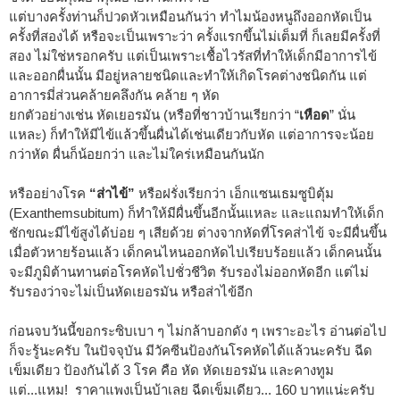
แต่บางครั้งท่านก็ปวดหัวเหมือนกันว่า ทำไมน้องหนูถึงออกหัดเป็น
ครั้งที่สองได้ หรือจะเป็นเพราะว่า ครั้งแรกขึ้นไม่เต็มที่ ก็เลยมีครั้งที่
สอง ไม่ใช่หรอกครับ แต่เป็นเพราะเชื้อไวรัสที่ทำให้เด็กมีอาการไข้
และออกผื่นนั้น มีอยู่หลายชนิดและทำให้เกิดโรคต่างชนิดกัน แต่
อาการมี่ส่วนคล้ายคลึงกัน คล้าย ๆ หัด
ยกตัวอย่างเช่น หัดเยอรมัน (หรือที่ชาวบ้านเรียกว่า “
เหือด
” นั่น
แหละ) ก็ทำให้มีไข้แล้วขึ้นผื่นได้เช่นเดียวกับหัด แต่อาการจะน้อย
กว่าหัด ผื่นก็น้อยกว่า และไม่ใคร่เหมือนกันนัก
หรืออย่างโรค
“ส่าไข้”
หรือฝรั่งเรียกว่า เอ็กแซนเธมซูบิตุ้ม
(Exanthemsubitum) ก็ทำให้มีผื่นขึ้นอีกนั้นแหละ และแถมทำให้เด็ก
ชักขณะมีไข้สูงได้บ่อย ๆ เสียด้วย ต่างจากหัดที่โรคส่าไข้ จะมีผื่นขึ้น
เมื่อตัวหายร้อนแล้ว เด็กคนไหนออกหัดไปเรียบร้อยแล้ว เด็กคนนั้น
จะมีภูมิต้านทานต่อโรคหัดไปชั่วชีวิต รับรองไม่ออกหัดอีก แต่ไม่
รับรองว่าจะไม่เป็นหัดเยอรมัน หรือส่าไข้อีก
ก่อนจบวันนี้ขอกระซิบเบา ๆ ไม่กล้าบอกดัง ๆ เพราะอะไร อ่านต่อไป
ก็จะรู้นะครับ ในปัจจุบัน มีวัคซีนป้องกันโรคหัดได้แล้วนะครับ ฉีด
เข็มเดียว ป้องกันได้ 3 โรค คือ หัด หัดเยอรมัน และคางทูม
แต่...แหม! ราคาแพงเป็นบ้าเลย ฉีดเข็มเดียว... 160 บาทแน่ะครับ