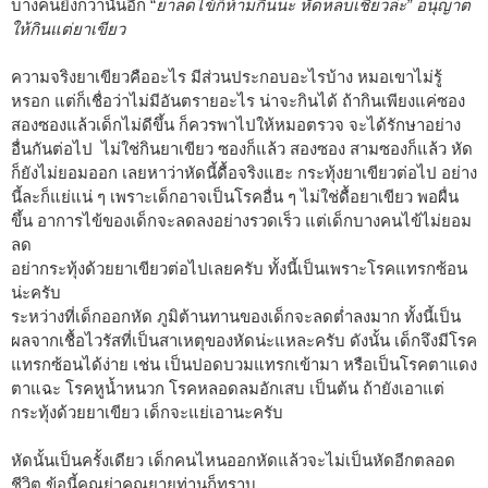
บางคนยิ่งกว่านั้นอีก “
ยาลดไข้ก็ห้ามกินนะ หัดหลบเชียวล่ะ” อนุญาต
ให้กินแต่ยาเขียว
ความจริงยาเขียวคืออะไร มีส่วนประกอบอะไรบ้าง หมอเขาไม่รู้
หรอก แต่ก็เชื่อว่าไม่มีอันตรายอะไร น่าจะกินได้ ถ้ากินเพียงแค่ซอง
สองซองแล้วเด็กไม่ดีขึ้น ก็ควรพาไปให้หมอตรวจ จะได้รักษาอย่าง
อื่นกันต่อไป ไม่ใช่กินยาเขียว ซองก็แล้ว สองซอง สามซองก็แล้ว หัด
ก็ยังไม่ยอมออก เลยหาว่าหัดนี้ดื้อจริงแฮะ กระทุ้งยาเขียวต่อไป อย่าง
นี้ละก็แย่แน่ ๆ เพราะเด็กอาจเป็นโรคอื่น ๆ ไม่ใช่ดื้อยาเขียว พอผื่น
ขึ้น อาการไข้ของเด็กจะลดลงอย่างรวดเร็ว แต่เด็กบางคนไข้ไม่ยอม
ลด
อย่ากระทุ้งด้วยยาเขียวต่อไปเลยครับ ทั้งนี้เป็นเพราะโรคแทรกซ้อน
น่ะครับ
ระหว่างที่เด็กออกหัด ภูมิต้านทานของเด็กจะลดต่ำลงมาก ทั้งนี้เป็น
ผลจากเชื้อไวรัสที่เป็นสาเหตุของหัดน่ะแหละครับ ดังนั้น เด็กจึงมีโรค
แทรกซ้อนได้ง่าย เช่น เป็นปอดบวมแทรกเข้ามา หรือเป็นโรคตาแดง
ตาแฉะ โรคหูน้ำหนวก โรคหลอดลมอักเสบ เป็นต้น ถ้ายังเอาแต่
กระทุ้งด้วยยาเขียว เด็กจะแย่เอานะครับ
หัดนั้นเป็นครั้งเดียว เด็กคนไหนออกหัดแล้วจะไม่เป็นหัดอีกตลอด
ชีวิต ข้อนี้คุณย่าคุณยายท่านก็ทราบ