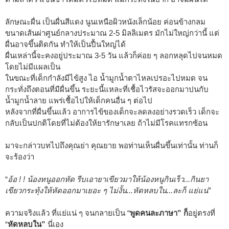
ลักษณะผื่น เป็นผื่นสีแดง นูนเหนือผิวหนังเล็กน้อย ค่อนข้างกลม
ขนาดเส้นผ่าศูนย์กลางประมาณ 2-5 มิลลิเมตร มักไม่ใหญ่กว่านี้ แต่
ผื่นอาจขึ้นติดกัน ทำให้เป็นปื้นใหญ่ได้
ผื่นเหล่านี้จะคงอยู่ประมาณ 3-5 วัน แล้วก็ค่อย ๆ ลอกหลุดไปจนหมด
โดยไม่มีแผลเป็น
ในขณะที่เด็กกำลังมีไข้สูง ไอ น้ำมูกน้ำตาไหลเปรอะไปหมด จน
กระทั่งถึงตอนที่มีผื่นขึ้น ระยะนี้แหละที่เชื้อไวรัสจะออกมาปนกับ
น้ำมูกน้ำลาย แพร่เชื้อไปให้เด็กคนอื่น ๆ ต่อไป
หลังจากที่ผื่นขึ้นแล้ว อาการไข้ของเด็กจะลดลงอย่างรวดเร็ว เด็กจะ
กลับเป็นปกติโดยที่ไม่ต้องให้ยารักษาเลย ถ้าไม่มีโรคแทรกซ้อน
มาจะกล่าวบทไปถึงคุณย่า คุณยาย พอท่านเห็นผื่นขึ้นเท่านั้น ท่านก็
จะร้องว่า
“
อ้อ ! ! น้องหนูออกหัด รีบเอายาเขียวมาให้น้องหนูกินเร็ว...กินยา
เขียวกระทุ้งให้หัดออกมาเยอะ ๆ ไม่งั้น...หัดหลบใน...ละก็ แย่แน่”
ความจริงแล้ว ที่แย่แน่ ๆ จนกลายเป็น “
พูดคนละภาษา” ก็
อยู่ตรงที่
“
หัดหลบใน”
นี่เอง