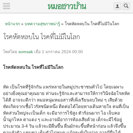
หน้าแรก
»
บทความสุขภาพน่ารู้
» โรคหัดหลบใน โรคที่ไม่มีในโลก
โรคหัดหลบใน โรคที่ไม่มีในโลก
โพสโดย
somsak
เมื่อ 1 มกราคม 2524 00:00
โรคหัดหลบใน โรคที่ไม่มีในโลก
หัด เป็นโรคที่รู้จักกัน แพร่หลายในหมู่ประชาชนทั่วไป โดยเฉพาะ
อย่างยิ่งคุณย่าคุณยาย ท่านจะรู้จักและสามารถให้การวินิจฉัยโรคหัด
ได้ดี อาจจะดีกว่า หมอหนุ่มหมอสาวที่เพิ่งเรียนจบใหม่ ๆ เสียด้วย
หัดเกิดจากเชื้อไวรัสชนิดหนึ่ง ติดต่อได้โดยทางเดินหายใจ คนที่เป็น
หัดส่วนใหญ่จะเป็นเด็ก จะมีอาการไข้สูง ตัวร้อนมาก ไอ เจ็บคอ
น้ำมูกไหล ตาแดง ๆ และอาจมีอาการท้องเสียด้วย เด็กจะมีไข้อยู่
ประมาณ 3-4 วัน แล้วจะมีผื่นขึ้น ผื่นมักจะขึ้นที่หน้าก่อน แล้วจึงขึ้น
ตามลำตัว แขนขา เต็มตัวไปหมด แม้กระทั่งในปาก อาจมีผื่นได้