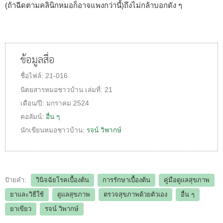
(ถ้าฉีดตามคลินิกหมอก็อาจแพงกว่านี้)ถึงไม่กล้าบอกดัง ๆ
ข้อมูลสื่อ
ชื่อไฟล์:
21-016
นิตยสารหมอชาวบ้าน
เล่มที่:
21
เดือน/ปี:
มกราคม 2524
คอลัมน์:
อื่น ๆ
นักเขียนหมอชาวบ้าน:
รจน์ วิพากษ์
ป้ายคำ:
วินิจฉัยโรคเบื้องต้น
การรักษาเบื้องต้น
คู่มือดูแลสุขภาพ
ยาและวิธีใช้
ดูแลสุขภาพ
ตรวจสุขภาพด้วยตัวเอง
อื่น ๆ
ยาเขียว
รจน์ วิพากษ์