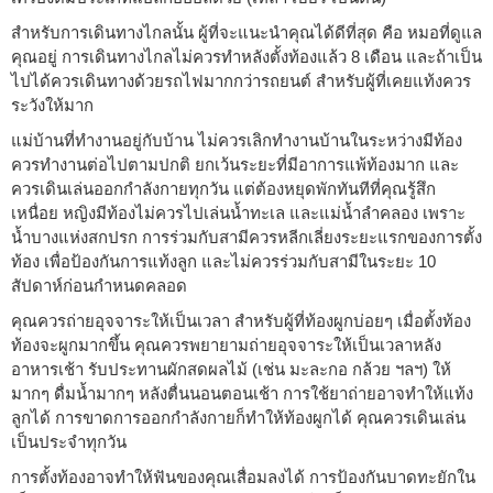
สำหรับการเดินทางไกลนั้น ผู้ที่จะแนะนำคุณได้ดีที่สุด คือ หมอที่ดูแล
คุณอยู่ การเดินทางไกลไม่ควรทำหลังตั้งท้องแล้ว 8 เดือน และถ้าเป็น
ไปได้ควรเดินทางด้วยรถไฟมากกว่ารถยนต์ สำหรับผู้ที่เคยแท้งควร
ระวังให้มาก
แม่บ้านที่ทำงานอยู่กับบ้าน ไม่ควรเลิกทำงานบ้านในระหว่างมีท้อง
ควรทำงานต่อไปตามปกติ ยกเว้นระยะที่มีอาการแพ้ท้องมาก และ
ควรเดินเล่นออกกำลังกายทุกวัน แต่ต้องหยุดพักทันทีที่คุณรู้สึก
เหนื่อย หญิงมีท้องไม่ควรไปเล่นน้ำทะเล และแม่น้ำลำคลอง เพราะ
น้ำบางแห่งสกปรก การร่วมกับสามีควรหลีกเลี่ยงระยะแรกของการตั้ง
ท้อง เพื่อป้องกันการแท้งลูก และไม่ควรร่วมกับสามีในระยะ 10
สัปดาห์ก่อนกำหนดคลอด
คุณควรถ่ายอุจจาระให้เป็นเวลา สำหรับผู้ที่ท้องผูกบ่อยๆ เมื่อตั้งท้อง
ท้องจะผูกมากขึ้น คุณควรพยายามถ่ายอุจจาระให้เป็นเวลาหลัง
อาหารเช้า รับประทานผักสดผลไม้ (เช่น มะละกอ กล้วย ฯลฯ) ให้
มากๆ ดื่มน้ำมากๆ หลังตื่นนอนตอนเช้า การใช้ยาถ่ายอาจทำให้แท้ง
ลูกได้ การขาดการออกกำลังกายก็ทำให้ท้องผูกได้ คุณควรเดินเล่น
เป็นประจำทุกวัน
การตั้งท้องอาจทำให้ฟันของคุณเสื่อมลงได้ การป้องกันบาดทะยักใน