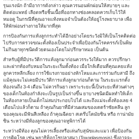
รุนแรงนัก ถ้ามีอาการดังกล่าว คุณควรนอนพักผ่อนให้สบายๆ และ
ติดต่อแพทย์ เลือดหรือชิ้นเนื้อที่ออกทางช่องคลอดควรเก็บไว้ให้
หมอดู ในกรณีที่คุณอาจแท้งหมอจำเป็นต้องให้อยู่โรงพยาบาล เพื่อ
ให้พักผ่อนร่างกายให้มากที่สุด
การป้องกันการแท้งลูกกระทำได้อีกอย่างโดยระวังมิให้เป็นโรคติดต่อ
ไปรับการตรวจขณะตั้งท้องเป็นประจำเพื่อป้องกันโรคครรภ์เป็นพิษ
ไม่กินยาทุกชนิดด้วยตนเองโดยไม่ปรึกษาหมอ เป็นต้น
สำหรับผู้ที่มีประวัติการแท้งลูกมาก่อนควรระวังให้มาก ควรปรึกษา
และฝากท้องกับหมอในระยะเริ่มตั้งท้อง เมื่อใกล้เดือนที่คุณเคยแท้ง
ลูกควรหลีกเลี่ยง การใช้แรงกายอย่างหักโหมและการร่วมกับสามี ถึง
แม้คุณจะไม่เคยมีประวัติการแท้งลูกมาก่อนก็ตาม ในระยะแรกตั้ง
ท้องจนถึง 3-4 เดือน ไม่ควรกินยา เพราะระยะนี้เป็นระยะที่ส่วนต่างๆ
ของเด็กในท้องกำลังจะเป็นรูปเป็นร่างขึ้น ยาบางชนิดมีผลทำให้เด็ก
ในท้องกลายเป็นเด็กไม่สมประกอบไปได้ และถึงแม่จะตั้งท้องเลย 4
เดือนไปแล้วก็ตาม ถ้าคุณกินยาที่มีส่วนผสมของเตตร้าซัยคลีน ลูก
ของคุณจะมีฟันสีเหลือง ถ้าคุณฉีดยา สเตร๊ปโตมัยซิน หรือ กาน่ามัย
ซิน ระหว่างมีท้องลูกของคุณอาจหูพิการได้
ระหว่างมีท้อง คุณไม่ควรเลี้ยงหรือเล่นกับสุนัขและแมว เพื่อป้องกัน
การติดโรค เช่น พยาธิท็อกโซปลาสมา (Toxoplasmosis) ซึ่งอาจจะ