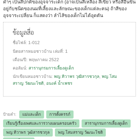
ดำๆ เป็นสีปกติของอุจจาระเด็ก (อาจเป็นสีเหลือง สีเขียว หรือสีอื่นขึ้น
อยู่กับชนิดของนมที่เลี้ยงและลักษณะของเด็กแต่ละคน) ถ้าสีของ
อุจจาระเปลี่ยน ก็แสดงว่า ลำไส้ของเด็กไม่ได้อุดตัน
ข้อมูลสื่อ
ชื่อไฟล์:
1-012
นิตยสารหมอชาวบ้าน
เล่มที่:
1
เดือน/ปี:
พฤษภาคม 2522
คอลัมน์:
สารานุกรมการเลี้ยงดูเด็ก
นักเขียนหมอชาวบ้าน:
พญ.ทิวาพร วุฒิสารชวกุล
,
พญ.โสม
สราญ วัฒนะโชติ
,
อนงค์ น้ำเพชร
ป้ายคำ:
แม่และเด็ก
การตั้งครรภ์
เรียนรู้เรื่องเพศและการวางแผนครอบครัว
สารานุกรมการเลี้ยงดูเด็ก
พญ.ทิวาพร วุฒิสารชวกุล
พญ.โสมสราญ วัฒนะโชติ