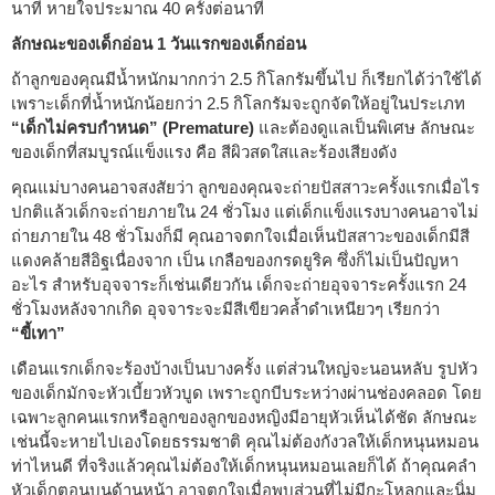
นาที หายใจประมาณ 40 ครั้งต่อนาที
ลักษณะของเด็กอ่อน 1 วันแรกของเด็กอ่อน
ถ้าลูกของคุณมีน้ำหนักมากกว่า 2.5 กิโลกรัมขึ้นไป ก็เรียกได้ว่าใช้ได้
เพราะเด็กที่น้ำหนักน้อยกว่า 2.5 กิโลกรัมจะถูกจัดให้อยู่ในประเภท
“เด็กไม่ครบกำหนด” (Premature)
และต้องดูแลเป็นพิเศษ ลักษณะ
ของเด็กที่สมบูรณ์แข็งแรง คือ สีผิวสดใสและร้องเสียงดัง
คุณแม่บางคนอาจสงสัยว่า ลูกของคุณจะถ่ายปัสสาวะครั้งแรกเมื่อไร
ปกติแล้วเด็กจะถ่ายภายใน 24 ชั่วโมง แต่เด็กแข็งแรงบางคนอาจไม่
ถ่ายภายใน 48 ชั่วโมงก็มี คุณอาจตกใจเมื่อเห็นปัสสาวะของเด็กมีสี
แดงคล้ายสีอิฐเนื่องจาก เป็น เกลือของกรดยูริค ซึ่งก็ไม่เป็นปัญหา
อะไร สำหรับอุจจาระก็เช่นเดียวกัน เด็กจะถ่ายอุจจาระครั้งแรก 24
ชั่วโมงหลังจากเกิด อุจจาระจะมีสีเขียวคล้ำดำเหนียวๆ เรียกว่า
“ขี้เทา”
เดือนแรกเด็กจะร้องบ้างเป็นบางครั้ง แต่ส่วนใหญ่จะนอนหลับ รูปหัว
ของเด็กมักจะหัวเบี้ยวหัวบูด เพราะถูกบีบระหว่างผ่านช่องคลอด โดย
เฉพาะลูกคนแรกหรือลูกของลูกของหญิงมีอายุหัวเห็นได้ชัด ลักษณะ
เช่นนี้จะหายไปเองโดยธรรมชาติ คุณไม่ต้องกังวลให้เด็กหนุนหมอน
ท่าไหนดี ที่จริงแล้วคุณไม่ต้องให้เด็กหนุนหมอนเลยก็ได้ ถ้าคุณคลำ
หัวเด็กตอนบนด้านหน้า อาจตกใจเมื่อพบส่วนที่ไม่มีกะโหลกและนิ่ม