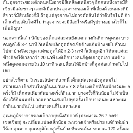
กัน อุจจาระของเด็กคนหนึ่งอาจมีสีเหลืองเหนียวๆ อีกคนหนึ่งอาจมีสี
เขียวมีเศษขาวๆ และมีเมือกปน อุจจาระของเด็กที่เลี้ยงด้วยนมผงที่มี
สีขาวก็มีสีเหลืองก็มี ถ้าดูแต่อุจจาระไม่อาจตัดสินได้ว่าดีหรือไม่ดี ถ้า
เด็กเจริญเติบโตดีไม่ว่าอุจจาระจะมีสีอะไรหรือมีรูปร่างอย่างไรก็ไม่
เป็นปัญหา
นอกจากนี้แล้ว นิสัยของเด็กแต่ละคนยังแตกต่างกันที่การดูดนม บาง
คนดูดได้ 3-4 นาที ก็เหนื่อยเลิกดูดต้องเขี่ยข้างแก้มบ้าง ขยับหัวนม
ไปมาบ้างจึงจะดูด แต่พอดูดได้อีก 2-3 นาที ก็เลิกดูดอีก ให้นมแต่ละ
ข้างต้องใช้เวลากว่า 20 นาที แต่เด็กบางคนก็ดูดเอาดูดเอา นมข้าง
หนึ่งดูดหมดภายใน 10 นาที พอเปลี่ยนให้อีกข้างก็ดูดต่อแล้วหลับไป
เลย
อย่างไรก็ตาม ในระยะสัปดาห์แรกนี้ เด็กแต่ละคนยังดูดนมไม่
สม่ำเสมอ เด็กส่วนใหญ่กินนมวันละ 7-8 ครั้ง แต่เด็กที่กินเพียงวันละ 5
ครั้งก็มี เด็กคนเดียวกันบางครั้งก็กินมาก บางครั้งก็กินน้อย ไม่จำเป็น
ต้องให้กินนมปริมาณเท่ากันเสมอไปทุกครั้ง เด็กบางคนจะแหวะนม
ถ้ากินมากเกินไป แต่บางคนก็ไม่แหวะเลย
อุณหภูมิร่างกายของเด็กอายุหนึ่งสัปดาห์ (ประมาณ 36.7 องศา
เซลเซียส) จะเปลี่ยนแปลงเล็กน้อย ระหว่างเช้าหรือบ่าย แต่ถ้าห่มผ้า
ให้อบอุ่นมาก อุณหภูมิก็จะสูงขึ้นบ้าง ชีพจรเต้นประมาณ 120 ครั้งต่อ