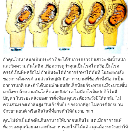
ถ้าคุณไปหาหมอเป็นประจำ ก็จะได้รับการตรวจปัสสาวะ ชั่งน้ำหนัก
และวัดความดันโลหิต เพื่อตรวจดูว่าคุณเป็นโรคไตหรือเป็นโรค
ครรภ์เป็นพิษหรือไม่ ถ้าเป็นจะได้ทำการรักษาได้ทันที ในระยะหลัง
ของการตั้งครรภ์ แม่ส่วนใหญ่มักมีอาการบวมที่ข้อเท้าซึ่งถือว่าเป็น
อาการปกติ และถ้าได้นอนพักผ่อนสักเล็กน้อยก็จะหาย แม้จะบวมขึ้น
มาถึงขา ถ้าความดันโลหิตและปัสสาวะไม่มีอะไรผิดปกติก็ไม่มี
ปัญหา ในระยะหลังของการตั้งท้อง คุณจะต้องระวังมิให้หกล้ม ไม่
ควนสวมรองเท้าส้นสูง ปีนเก้าอี้หยิบของจากที่สูง ไม่ควรขี่จักรยาน
จักรยานยนต์ หรือเดินในที่ที่อาจทำให้ล้มง่าย ฯลฯ
คุณไม่จำเป็นต้องฝืนกินอาหารให้มากจนเกินไป แต่เมื่ออาการแพ้
ท้องของคุณน้อยลง และกินอาหารอะไรก็ได้แล้ว คุณต้องระวังอย่าให้