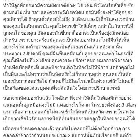
ทำให้ลูกที่ออกมามีความผิดปกติต่างๆ ได้ เช่น หัวโตหรือหัวเล็ก ซัก
ตามองไม่เห็น ฯลฯ และควรระวังโรคหัดเยอรมันซึ่งจะทำให้ลูกของ
คุณพิการได้ ถ้าคุณตั้งท้องยังไม่ถึง 3 เดือน และมีเด็กในละแวกบ้าน
ของคุณเป็นหัดเยอรมัน คุณไม่ควรเข้าใกล้เด็กๆ เหล่านั้น ในกรณีที่
ลูกคนโตของคุณ เกิดเยอรมันขึ้นมาก็ออกจะเป็นเรื่องยุ่งสักหน่อย
สำหรับ เพราะบางครั้งแม้คุณจะเป็นหัดเยอรมันแต่ไม่มีผื่นให้เห็น
อย่างไรก็ตามถ้าบุตรของคุณเป็นหัดเยอรมันแล้ว หลังจากนั้น
ประมาณ 2 สัปดาห์ คุณมีผื่นขึ้นเหมือนกับลูกของคุณละก็ ในกรณีที่
คุณตั้งท้องไม่ถึง 3 เดือน คุณควรจะปรึกษาหมอ หมออาจพิจารณา
ทำแท้งเพื่อหลีกเลี่ยงและป้องกันเด็กในท้องไม่ให้พิการ แต่ถ้าคุณไม่
เป็นผื่นและไม่ทราบว่าเป็นหัดหรือไม่ก็ทบทวนดูว่า คุณเคยเป็นหัด
เยอรมันมาก่อนหรือไม่ ถ้าเคยก็ไม่มีอะไรน่าเป็นห่วง แต่ถ้าไม่เคยก็
เป็นเรื่องของแต่ละบุคคลที่จะตัดสินใจโดยการปรึกษาแพทย์
นอกจากหัดเยอรมันแล้ว โรคอื่นๆ ที่จะทำให้เด็กในท้องพิการอย่าง
แน่นอนนั้นดูเหมือนจะไม่มี แต่อย่างไรก็ตาม ในระยะตั้งท้อง 3 เดือน
แรก เพื่อความปลอดภัยไม่ควรเข้าใกล้คนที่เป็นหวัด เพราะโรคหวัด
เกิดจากเชื้อไวรัส หลายชนิดที่เป็นอันตรายต่อลูกในท้องของคุณก็ได้
เมื่อครบกำหนดคลอดแล้ว คุณยังไม่คลอดก็ไม่ต้องวิตกกังวล การ
คลอดล่าช้ากว่ากำหนดประมาณ 2 สัปดาห์นั้นเป็นเรื่องปกติ แต่ถ้า