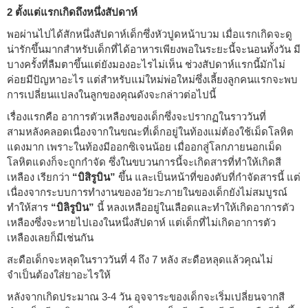
2 ตั้งแต่แรกเกิดถึงหนึ่งสัปดาห์
พอผ่านไปได้สักหนึ่งสัปดาห์เด็กซึ่งหัวปูดหน้าบวม เมื่อแรกเกิดจะดู
น่ารักขึ้นมากสำหรับเด็กที่ได้อาหารเพียงพอในระยะนี้จะนอนทั้งวัน มี
บางครั้งที่ลืมตาขึ้นแต่ยังมองอะไรไม่เห็น ช่วงสัปดาห์แรกนี้มักไม่
ค่อยมีปัญหาอะไร แต่สำหรับแม่ใหม่พ่อใหม่ซึ่งเลี้ยงลูกคนแรกจะพบ
การเปลี่ยนแปลงในลูกของคุณดังจะกล่าวต่อไปนี้
เรื่องแรกคือ อาการตัวเหลืองของเด็กซึ่งจะปรากฏในราววันที่
สามหลังคลอดเนื่องจากในขณะที่เด็กอยู่ในท้องแม่ต้องใช้เม็ดโลหิต
แดงมาก เพราะในท้องมีออกซิเจนน้อย เมื่ออกสู่โลกภายนอกเม็ด
โลหิตแดงก็จะถูกกำจัด ซึ่งในขบวนการนี้จะเกิดสารที่ทำให้เกิดสี
เหลือง เรียกว่า
“บิสิรูบิน”
ขึ้น และเป็นหน้าที่ของตับที่กำจัดสารนี้ แต่
เนื่องจากระบบการทำงานของอวัยวะภายในของเด็กยังไม่สมบูรณ์
ทำให้สาร
“บิลิรูบิน”
นี้ หลงเหลืออยู่ในเลือดและทำให้เกิดอาการตัว
เหลืองซึ่งจะหายไปเองในหนึ่งสัปดาห์ แต่เด็กที่ไม่เกิดอาการตัว
เหลืองเลยก็มีเช่นกัน
สะดือเด็กจะหลุดในราววันที่ 4 ถึง 7 หลัง สะดือหลุดแล้วคุณไม่
จำเป็นต้องใส่ยาอะไรให้
หลังจากเกิดประมาณ 3-4 วัน อุจจาระของเด็กจะเริ่มเปลี่ยนจากสี