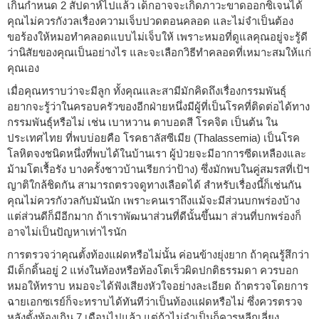
เกินกำหนด 2 สัปดาห์ไปแล้ว เด็กอาจจะเกิดภาวะขาดออกซิเจนได้
คุณไม่ควรกังวลเรื่องความเจ็บปวดตอนคลอด และไม่จำเป็นต้อง
ขอร้องให้หมอทำคลอดแบบไม่เจ็บให้ เพราะหมอที่ดูแลคุณอยู่จะรู้ดี
ว่านิสัยของคุณเป็นอย่างไร และจะเลือกวิธีทำคลอดที่เหมาะสมให้แก่
คุณเอง
เมื่อคุณทราบว่าจะมีลูก ทั้งคุณและสามีมักคิดถึงเรื่องกรรมพันธุ์
อยากจะรู้ว่าในครอบครัวของอีกฝ่ายหนึ่งมีผู้ที่เป็นโรคที่ติดต่อได้ทาง
กรรมพันธุ์หรือไม่ เช่น เบาหวาน ตาบอดสี โรคจิต เป็นต้น ใน
ประเทศไทย ที่พบบ่อยคือ โรคธาลัสซีเมีย (Thalassemia) เป็นโรค
โลหิตจงชนิดหนึ่งที่พบได้ในบ้านเรา ผู้ป่วยจะมีอาการซีดเหลืองและ
ม้ามโตเรื้อรัง บางครั้งชาวบ้านเรียกว่าป้าง) ซึ่งมักพบในคู่สมรสที่เป้ฯ
ญาติใกล้ชิดกัน สามารถตรวจดูทางเลือดได้ สำหรับเรื่องนี้ก็เช่นกัน
คุณไม่ควรกังวลกับมันนัก เพราะคนเราถึงแม้จะมีส่วนบกพร่องบ้าง
แต่ส่วนดีก็มีอีกมาก ถ้าเราพัฒนาส่วนที่ดีนั้นขึ้นมา ส่วนที่บกพร่องก็
อาจไม่เป็นปัญหาเท่าไรนัก
การตรวจว่าคุณตั้งท้องแฝดหรือไม่นั้น ค่อนข้างยุ่งยาก ถ้าคุณรู้สึกว่า
มีเด็กดิ้นอยู่ 2 แห่งในท้องหรือท้องโตเร็วผิดปกติธรรมดา ควรบอก
หมอให้ทราบ หมอจะได้ฟังเสียงหัวใจอย่างละเอียด ถ้าตรวจโดยการ
ฉายเอกซเรย์ก็จะทราบได้ทันทีว่าเป็นท้องแฝดหรือไม่ ซึ่งควรตรวจ
หลังตั้งท้องเกิน 7 เดือนไปแล้ว แต่ถ้าไม่จำเป็นก็ควรหลีกเลี่ยง