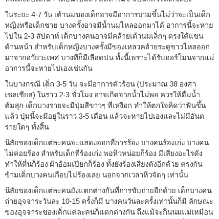
ในระยะ 4-7 วัน เต้านมของเด็กอาจมีอาการบวมขึ้นไม่ว่าจะเป็นเด็ก
หญิงหรือเด็กชาย บางครั้งอาจมีน้ำนมไหลออกมาได้ อาการนี้จะหาย
ไปใน 2-3 สัปดาห์ เด็กบางคนอาจมีคล้ายเต้านมเล็กๆ ตรงใต้แขน
ด้านหน้า สำหรับเด็กหญิงบางครั้งมีของเหลวคล้ายระดูขาวไหลออก
มาจากอวัยวะเพศ บางทีก็มีเลือดปน ทั้งนี้เพราะได้รับฮอร์โมนจากแม่
อาการนี้จะหายไปเองเช่นกัน
ในบางกรณี เด็ก 3-5 วัน จะมีอาการตัวร้อน (ประมาณ 38 องศา
เซลเซียส) ในราว 2-3 ชั่วโมง อาจเกิดจากน้ำไม่พอ ควรให้ดื่มน้ำ
ต้มสุก เด็กบางรายจะมีปุ่มสีขาวๆ ที่เหงือก ทำให้ตกใจคิดว่าฟันขึ้น
แล้ว ปุ่มนี้จะมีอยู่ในราว 3-5 เดือน แล้วจะหายไปเองและไม่มีอันต
รายใดๆ ทั้งสิ้น
นิสัยของเด็กแต่ละคนจะแสดงออกที่การร้อง บางคนร้องเก่ง บางคน
ไม่ค่อยร้อง สำหรับเด็กที่ร้องเก่ง พอหิวหน่อยก็ร้อง มีเสียงอะไรดัง
ทำให้ตื่นก็ร้อง ผ้าอ้อมเปียกก็ร้อง ทั้งยังร้องเสียงดังอีกด้วย ตรงกัน
ข้ามเด็กบางคนเกือบไม่ร้องเลย นอกจากเวลาหิวจัดๆ เท่านั้น
นิสัยของเด็กแต่ละคนยังแตกต่างกันที่การขับถ่ายอีกด้วย เด็กบางคน
ถ่ายอุจจาระวันละ 10-15 ครั้งก็มี บางคนวันละครั้งเท่านั้นก็มี ลักษณะ
ของอุจจาระของเด็กแต่ละคนก็แตกต่างกัน ถึงแม้จะกินนมแม่เหมือน