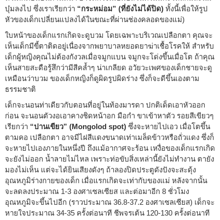
บุ๋มลงไป ซึ่งเราเรียกว่า
“กระหม่อม” (ที่ยังไม่ได้ปิด)
ทั้งนี้เพื่อให้รูป
หัวของเด็กเปลี่ยนแปลงได้ในขณะที่ผ่านช่องคลอดของแม่)
ใบหน้าของเด็กแรกเกิดจะดูบวม โดยเฉพาะบริเวณเปลือกตา คุณจะ
เห็นเด็กมีขี้ตาติดอยู่เนื่องจากพยาบาลหยอดยาฆ่าเชื้อโรคให้ สำหรับ
เด็กผู้หญิงคุณไม่ต้องกังวลเมื่อจมูกแบน จมูกจะโด่งขึ้นเมื่อโต ถ้าคุณ
เห็นสายสะดือรู้สึกว่ามีสีคล้ำๆ น่าเกลียด อวัยวะเพศของเด็กชายจะดู
เหมือนว่าบวม ของเด็กหญิงก็ดูผิดรูปผิดร่าง ซึ่งก็จะดีขึ้นเองตาม
ธรรมชาติ
เด็กจะนอนท่าเดียวกับตอนที่อยู่ในท้องมารดา ปกติเด็ดเอาหัวออก
ก่อน จะนอนตัวงอเอาคางชิดหน้าอก มือกำ ขาเข้าหาตัว รอยสีเขียวๆ
เรียกว่า
“ปานเขียว” (Mongolod spot)
ซึ่งจะหายไปเอว เมื่อโตขึ้น
ตามคอ เปลือกตา อาจมีไฝสีแดงขนาดเท่าเมล็ดข้าวหรือถั่วแดง ซึ่งก็
จะหายไปเองภายในหนึ่งปี ถึงแม้อากาศจะร้อน เหงื่อของเด็กแรกเกิด
จะยังไม่ออก น้ำลายไม่ไหล เพราะท่อขับสิ่งเหล่านี้ยังไม่ทำงาน ตายัง
มองไม่เห็น แต่จะได้ยินเสียงดังๆ ถ้าลองปิดประตูดังปังจะสะดุ้ง
อุณหภูมิร่างกายของเด็ก เมื่อแรกเกิดจะเท่ากับของแม่ หลังจากนั้น
จะลดลงประมาณ 1-3 องศาเซลเซียส และต่อมาอีก 8 ชั่วโมง
อุณหภูมิจะขึ้นไปอีก (ราวประมาณ 36.8-37.2 องศาเซลเซียส) เด็กจะ
หายใจประมาณ 34-35 ครั้งต่อนาที ชีพจรเต้น 120-130 ครั้งต่อนาที