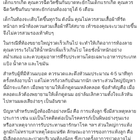
เด็กแรกเกิด คุณควรฉีดวัคซีนกันบาดทะยักในเด็กแรกเกิด คุณควร
ฉีดวัคซีนกันบาดทะยักก่อนท้องอายุได้ 6 เดือน
เด็กในท้องจะเติบโตขึ้นทุกวัน ดังนั้น คุณไม่ควรสวมเสื้อผ้าที่รัด
หน้าอก หน้าท้องควนสวมเสื้อผ้าที่ใส่สบาย เท้าของคุณจะบวมง่ายขึ้น
จึงไม่ควรสวมรองเท้าคับๆ
ในกรณีที่ท้องขยายใหญ่รวดเร็วเกินไป จะทำให้เกิดอาการท้องลาย
คุณควรระวังไม่ให้น้ำหนักเพิ่มเร็วเกินไป โดยชั่งน้ำหนักอย่าง
สม่ำเสมอ และควบคุมอาหารที่รับประทานโดยเฉพาะอาหารประเภท
แป้ง น้ำตาล และไขมัน
สำหรับผู้ที่มีหัวนมบอด ควรนวดและดึงหัวนมประมาณ 4-5 นาทีทุก
ครั้งหลังอาบน้ำ แต่ไม่ควรกังวลกับมันมากนัก เพราะส่วนใหญ่ปัญหา
นี้มักจะแก้ตก เมื่อพยายามให้เด็กดูดนมหลังคลอด ข้อสำคัญคือ เมื่อ
คลอดแล้วต้องพยายามให้เด็กดูดนม อย่าล้มเลิกความตั้งใจแล้วหัน
ไปหานมผงเสียง่ายๆ เป็นอันขาด
ปัญหาสำหรับหญิงท้องอีกอย่างหนึ่ง คือ การแท้งลูก ซึ่งมีสาเหตุหลาย
ประการ เช่น แม่เป็นโรคติดต่อเป็นโรคครรภ์เป็นพิษอย่างรุนแรง
หรือสาเหตุจากการรับประทานยารักษาโรค ฯลฯ ส่วนใหญ่การแท้ง
ลูกมักไม่ทราบสาเหตุโดยแน่ชัด ลักษณะอาการของการแท้งลูก คือ
มีเลือดออกและปวดบริเวณท้องน้อย ซึ่งบางครั้งอาการปวดอาจไม่