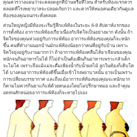
คุณควรวางแผนว่าจะคลอดลูกที่บ้านหรือที่ไหน สำหรับท้องแรกควร
คลอดที่โรงพยาบาลจะปลอดภัยกว่า และควรให้หมอคนเดียวกันดูแล
ท้องของคุณจนกระทั่งคลอด
ส่วนใหญ่หญิงมีท้องจะเริ่มรู้สึกแพ้ท้องในระยะ 6-8 สัปดาห์แรกของ
การตั้งท้อง อาการแพ้ท้องเกี่ยวเนื่องกับจิตใจเป็นอย่างมาก ดังนั้น ถ้า
จิตใจของคุณห่วงอยู่กับการแพ้ท้อง อาการแพ้ท้องของคุณก็จะหนัก
ขึ้น คนที่ทำงานนอกบ้านมักแพ้ท้องน้อยกว่าคนที่อยู่กับบ้าน เพราะ
จิตใจยุ่งอยู่กับงานมากกว่า ถ้าอาการแพ้ท้องคลื่นไส้อาเจียนของคุณ
หนักจนกินอาหารไม่ได้ ก็ไม่จำเป็นต้องฝืนกินอาหารเพราะกลัวเด็ก
จะไม่โต เพราะถึงแม้แม่จะดื่มเพียงน้ำกับน้ำผลไม้ ลูกในท้องก็เติบโต
ได้ บางคนอาการแพ้ท้องดีขึ้นเมื่อเข้าโรงพยาบาลนั้น อาจเป็นเพราะ
การเปลี่ยนบรรยากาศ และถึงแม้อาการแพ้ท้องของคุณจะหนักมาก
ก็ตามไม่ควรกินยาแก้แพ้ด้วยตนเองโดยไม่ปรึกษาหมอ และถ้าคุณ
อดทนสักหน่อยอาการแพ้ท้องก็จะหายไปเอง