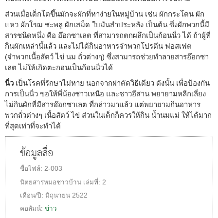
ส่วนเมื่อเด็กโตขึ้นมักจะผักที่หาง่ายในหมู่บ้าน เช่น ผักกระโดน ผัก
แหว ผักโขม ชะพลู ผักเสม็ด ใบมันสำประหลัง เป็นต้น ซึ่งผักพวกนี้มี
สารชนิดหนึ่ง คือ อ๊อกซาเลต ที่สามารถตกผลึกเป็นก้อนนิ่ว ได้ ถ้าผู้ที่
กินผักเหล่านี้แล้ว และไม่ได้กินอาหารจำพวกโปรตีน ฟอสเฟต
(จำพวกเนื้อสัตว์ ไข่ นม ถั่วต่างๆ) ซึ่งสามารถช่วยทำลายสารอ๊อกซา
เลต ไม่ให้เกิดตะกอนเป็นก้อนนิ่วได้
นิ่ว
เป็นโรคที่รักษาไม่หาย นอกจากผ่าตัดวิธีเดียว ดังนั้น เพื่อป้องกัน
การเป็นนิ่ว ขอให้พี่น้องชาวเหนือ และชาวอีสาน พยายามหลีกเลี่ยง
ไม่กินผักที่มีสารอ๊อกซาเลต ที่กล่าวมาแล้ว แต่พยายามกินอาหาร
พวกถั่วต่างๆ เนื้อสัตว์ ไข่ ส่วนในเด็กก็ควรให้กิน น้ำนมแม่ ให้ได้มาก
ที่สุดเท่าที่จะทำได้
ข้อมูลสื่อ
ชื่อไฟล์:
2-003
นิตยสารหมอชาวบ้าน
เล่มที่:
2
เดือน/ปี:
มิถุนายน 2522
คอลัมน์:
ข่าว