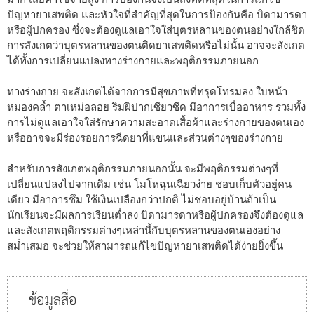
ปัญหายาเสพติด และหัวใจที่สำคัญที่สุดในการป้องกันคือ บิดามารดา
หรือผู้ปกครอง ซึ่งจะต้องดูแลเอาใจใส่บุตรหลานของตนอย่างใกล้ชิด
การสังเกตว่าบุตรหลานของตนติดยาเสพติดหรือไม่นั้น อาจจะสังเกต
ได้ทั้งการเปลี่ยนแปลงทางร่างกายและพฤติกรรมภายนอก
ทางร่างกาย จะสังเกตได้จากการมีสุขภาพที่ทรุดโทรมลง ใบหน้า
หมองคล้ำ ตาเหม่อลอย ริมฝีปากเซียวซีด มีอาการเบื่ออาหาร รวมทั้ง
การไม่ดูแลเอาใจใส่รักษาความสะอาดเสื้อผ้าและร่างกายของตนเอง
หรืออาจจะมีร่องรอยการฉีดยาที่แขนและส่วนต่างๆของร่างกาย
สำหรับการสังเกตพฤติกรรมภายนอกนั้น จะมีพฤติกรรมต่างๆที่
เปลี่ยนแปลงไปจากเดิม เช่น โมโหฉุนเฉียวง่าย ชอบเก็บตัวอยู่คน
เดียว มีอาการซึม ใช้เงินเปลืองกว่าปกติ ไม่ชอบอยู่บ้านถ้าเป็น
นักเรียนจะมีผลการเรียนต่ำลง บิดามารดาหรือผู้ปกครองจึงต้องดูแล
และสังเกตพฤติกรรมต่างๆเหล่านี้กับบุตรหลานของตนเองอย่าง
สม่ำเสมอ จะช่วยให้สามารถแก้ไขปัญหายาเสพติดได้ง่ายยิ่งขึ้น
ข้อมูลสื่อ