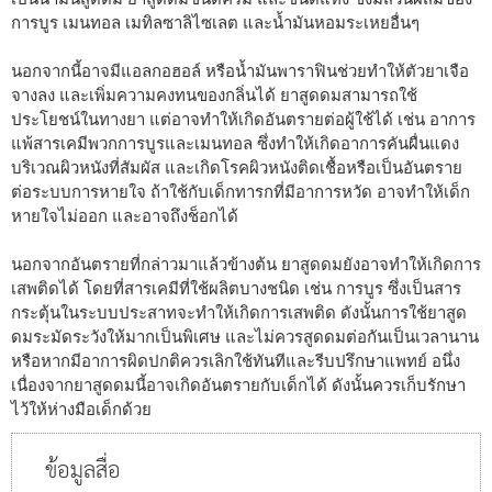
การบูร เมนทอล เมทิลซาลิไซเลต และน้ำมันหอมระเหยอื่นๆ
นอกจากนี้อาจมีแอลกอฮอล์ หรือน้ำมันพาราฟินช่วยทำให้ตัวยาเจือ
จางลง และเพิ่มความคงทนของกลิ่นได้ ยาสูดดมสามารถใช้
ประโยชน์ในทางยา แต่อาจทำให้เกิดอันตรายต่อผู้ใช้ได้ เช่น อาการ
แพ้สารเคมีพวกการบูรและเมนทอล ซึ่งทำให้เกิดอาการคันผื่นแดง
บริเวณผิวหนังที่สัมผัส และเกิดโรคผิวหนังติดเชื้อหรือเป็นอันตราย
ต่อระบบการหายใจ ถ้าใช้กับเด็กทารกที่มีอาการหวัด อาจทำให้เด็ก
หายใจไม่ออก และอาจถึงช็อกได้
นอกจากอันตรายที่กล่าวมาแล้วข้างต้น ยาสูดดมยังอาจทำให้เกิดการ
เสพติดได้ โดยที่สารเคมีที่ใช้ผลิตบางชนิด เช่น การบูร ซึ่งเป็นสาร
กระตุ้นในระบบประสาทจะทำให้เกิดการเสพติด ดังนั้นการใช้ยาสูด
ดมระมัดระวังให้มากเป็นพิเศษ และไม่ควรสูดดมต่อกันเป็นเวลานาน
หรือหากมีอาการผิดปกติควรเลิกใช้ทันทีและรีบปรึกษาแพทย์ อนึ่ง
เนื่องจากยาสูดดมนี้อาจเกิดอันตรายกับเด็กได้ ดังนั้นควรเก็บรักษา
ไว้ให้ห่างมือเด็กด้วย
ข้อมูลสื่อ