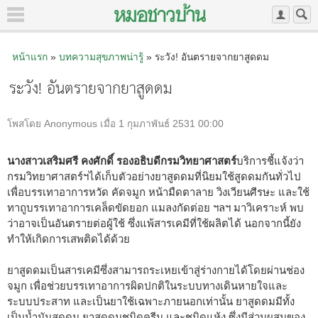
หน้าแรก
»
บทความสุขภาพน่ารู้
» ระวัง! อันตรายจากยาสูดดม
ระวัง! อันตรายจากยาสูดดม
โพสโดย Anonymous เมื่อ 1 กุมภาพันธ์ 2531 00:00
นางสาวเสริมศรี คงศักดิ์ รองอธิบดีกรมวิทยาศาสตร์
บริการชี้แจ้งว่า
กรมวิทยาศาสตร์ฯได้เก็บตัวอย่างยาสูดดมที่นิยมใช้สูดดมกันทั่วไป
เพื่อบรรเทาอาการหวัด คัดจมูก หน้ามืดตาลาย วิงเวียนศีรษะ และใช้
ทาถูบรรเทาอาการเคล็ดขัดยอก แมลงกัดต่อย ฯลฯ มาวิเคราะห์ พบ
ว่าอาจเป็นอันตรายต่อผู้ใช้ ซึ่งแพ้สารเคมีที่ใช้ผลิตได้ นอกจากนี้ยัง
ทำให้เกิดการเสพติดได้ด้วย
ยาสูดดมเป็นสารเคมีซึ่งสามารถระเหยเข้าสู่ร่างกายได้โดยผ่านช่อง
จมูก เพื่อช่วยบรรเทาอาการผิดปกติในระบบทางเดินหายใจและ
ระบบประสาท และเป็นยาใช้เฉพาะภายนอกเท่านั้น ยาสูดดมมีทั้ง
เป็นน้ำมันสูดดม ยาสูดดมชนิดครีม และชนิดแห้ง ซึ่งมีส่วนผสมของ